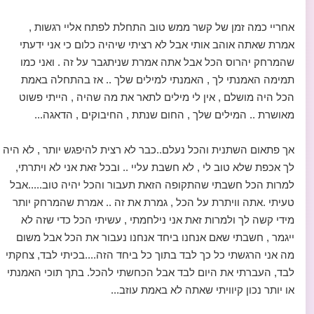
אחריי כמה זמן של קשר ממש טוב התחלת לפתח אליי רגשות ,
אמרת שאתה אוהב אותי אבל לא רציתי שיהיה כלום כי אני ידעתי
שהמרחק יהרוס הכל אבל אתה אמרת שניתגבר על זה . ואני כמו
תמימה האמנתי לך , האמנתי למילים שלך .. אז בהתחלה באמת
הכל היה מושלם , אין לי מילים לתאר את מה שהיה , הייתי פשוט
מאושרת .. המילים שלך , החום שנתת , החיבוקים , הדאגה...
אך פתאום השתנית והכל נעלם..כבר לא רצית להיפגש יותר , לא היה
לך אכפת שלא טוב לי , לא חשבת עליי .. ובכל זאת אני לא ויתרתי,
למרות הכל חשבתי שהתקופה הזאת תעבור והכל יהיה טוב.....אבל
טעיתי .אתה וויתרת על הכל , גמרת את זה .. אמרת שהמרחק יותר
מידי קשה לך ולמרות זאת אני נילחמתי , עשיתי הכל כדי שזה לא
ייגמר , חשבתי שאם אנחנו ביחד אנחנו נעבור את הכל אבל משום
מה אני הרגשתי כל כך לבד בתוך כל ביחד הזה....בכיתי לבד, צחקתי
לבד, העברתי את היום לבד אבל הכחשתי להכל. בתך תוכי האמנתי
או יותר נכון קיוויתי שאתה לא באמת עוזב...