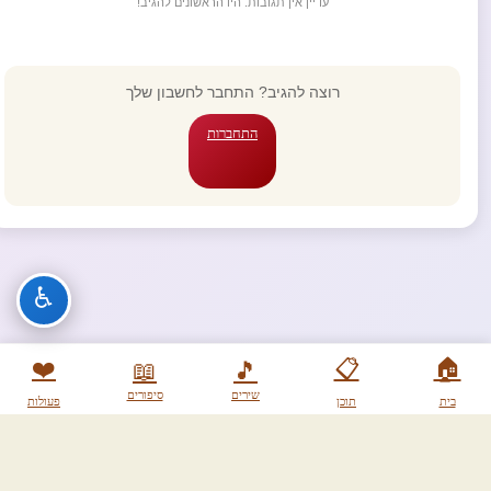
עדיין אין תגובות. היו הראשונים להגיב!
רוצה להגיב? התחבר לחשבון שלך
התחברות
♿
❤️
📋
🏠
📖
🎵
שירים
סיפורים
בית
תוכן
פעולות