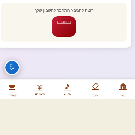
רוצה להגיב? התחבר לחשבון שלך
התחברות
♿
❤️
📋
🏠
📖
🎵
שירים
סיפורים
בית
תוכן
פעולות