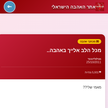
אתר האהבה הישראלי
🔑
💌 מכתבי אהבה
מכל הלב אלייך באהבה..
מבולבלתממך
25/10/2011
👁️
5,931 צפיות
מאמי שלי??