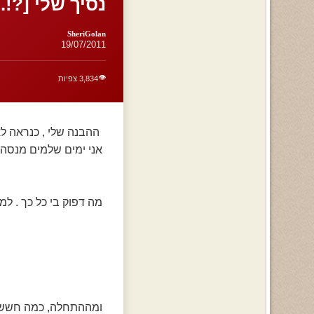
נסיך שלי [?!..
SheriGolan
19/07/2011
👁️
3,834 צפיות
ההבנה שלי , כנראה ל
אני ימים שלמים מנסה 
מה דפוק בי כל כך . ל
ומההתחלה, כמה חששת