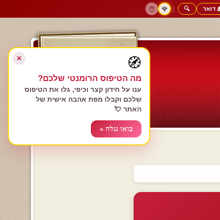
 דואר
🔍
|
🖱️
🌹
דף הבית
גולשים כותבים
הרשם עכשיו
התחבר
צימרים רומנטיים
חנות המתנות