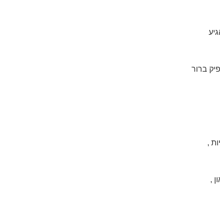
גיע
יק ברור
ת ,
ן ,