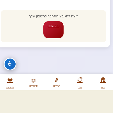
רוצה להגיב? התחבר לחשבון שלך
התחברות
♿
❤️
📋
🏠
📖
🎵
שירים
סיפורים
בית
תוכן
פעולות