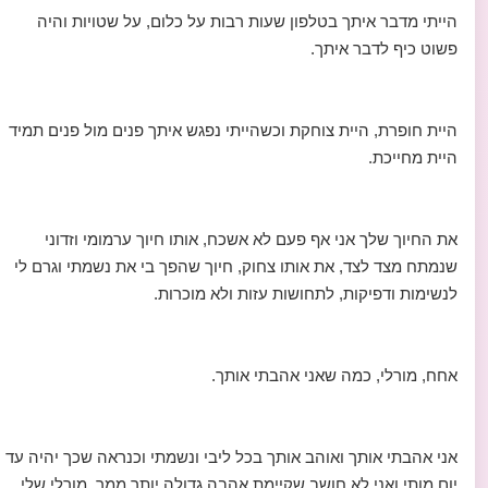
הייתי מדבר איתך בטלפון שעות רבות על כלום, על שטויות והיה
פשוט כיף לדבר איתך.
היית חופרת, היית צוחקת וכשהייתי נפגש איתך פנים מול פנים תמיד
היית מחייכת.
את החיוך שלך אני אף פעם לא אשכח, אותו חיוך ערמומי וזדוני
שנמתח מצד לצד, את אותו צחוק, חיוך שהפך בי את נשמתי וגרם לי
לנשימות ודפיקות, לתחושות עזות ולא מוכרות.
אחח, מורלי, כמה שאני אהבתי אותך.
אני אהבתי אותך ואוהב אותך בכל ליבי ונשמתי וכנראה שכך יהיה עד
יום מותי ואני לא חושב שקיימת אהבה גדולה יותר ממך, מורלי שלי.