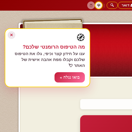
 דואר
🔍
|
🖱️
🌹
דף הבית
גולשים כותבים
הרשם עכשיו
התחבר
צימרים רומנטיים
חנות המתנות