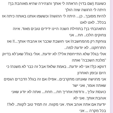
כשענת (שם בדוי) הראתה לי אותך והצהירה שהיא מאוהבת בך!
היתה לי הרגשה שזה הולך
להיות מסובך.. כן... היתה לי הרגשה! וכששמו אותנו באותה כיתה אז
בכלל.. לאט לאט
התאהבתי בך! בתחילת השנה היינו ידידים טובים מאוד. איזה
צחוקים הלכו.. חח... אני
צוחקת רק מהמחשבה! אני חושבת שכבר אז אהבתי אותך...!! ואז
התרחקנו.. לא יודעת למה..
אולי בגלל שלא התייחסת אלי?! לא יודעת.. אולי בגלל שאנ'לא בדיוק
"מלכת השכבה" ואתה
דווקא כן?! אני לא יודעת.. באמת שלא!! אבל זה כבר לא משנה! כי
היום ובזמן האחרון
אני מרגישה שאנחנו מתקרבים.. אפילו אם זה בגלל הדברים הגסים
שאתה אומר, ואני ישר
כועסת עליך.. ורודפת אחריך חח... חחח... ואתה לא יודע שאני
אוהבת אותך. ואני לא
יודעת אם אתה אוהב אותי. אני מקווה. זה תמיד טוב לקוות.. לא?!
בכל מקרה ... אני