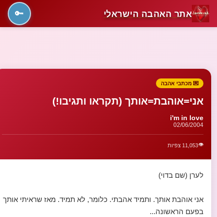
אתר האהבה הישראלי
🔑
💌 מכתבי אהבה
אני=אוהבת=אותך (תקראו ותגיבו!)
i'm in love
02/06/2004
👁️
11,053 צפיות
לערן (שם בדוי)
אני אוהבת אותך. ותמיד אהבתי. כלומר, לא תמיד. מאז שראיתי אותך
בפעם הראשונה...