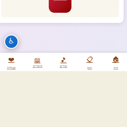
♿
❤️
📋
🏠
📖
🎵
שירים
סיפורים
בית
תוכן
פעולות