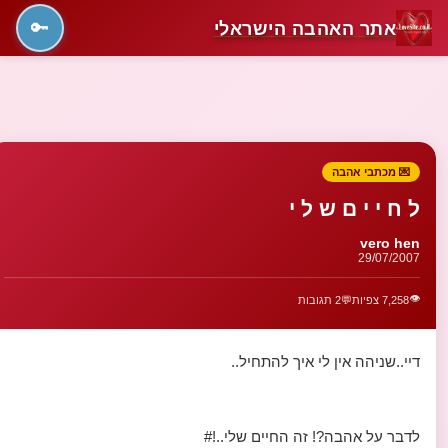
אתר האהבה הישראלי
🔑
💌 מכתבי אהבה
ל ח י י ם ש ל י
vero hen
29/07/2007
👁️
7,258 צפיות
💬
2 תגובות
דיי..שניהה אין לי איך להתחיל..
לדבר על אהבה?! זה החיים שלי..!#