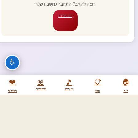
רוצה להגיב? התחבר לחשבון שלך
התחברות
♿
❤️
📋
🏠
📖
🎵
שירים
סיפורים
בית
תוכן
פעולות