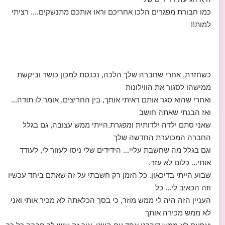
כמו חבורת מפגרים הלכו אחריכם וראו אותכם מתנשקים.... רציתי
למות!!
כשחזרת, אחרי שחברה שלך הלכה, נכנסת למכון כושר וביקשת
ממישהו לסגור את הווילונות
ואחרי שהוא סגר אותם ראיתי אותך, בין החריצים, אומר לו תודה...
ואז הבנתי שאתה חושב
שאני סתם ילדה ילדותית ומפגרת.הייתי ממש עצובה, גם בגלל
החברה המכוערת החדשה שלך
וגם בגלל מה שחשבת עליי... הידידים שלי ניסו לעזור לי, לעודד
אותי... כלום לא עזר.
שבוע הייתי בדיכאון. כל הזמן רק חשבתי על זה שאתם ביחד עכשיו
וזה הכאיב לי... כל
העניין הזה היה לי ממש מוזר, כי בסך הכלאתה לא מכיר אותי ואני
לא ממש מכירה אותך