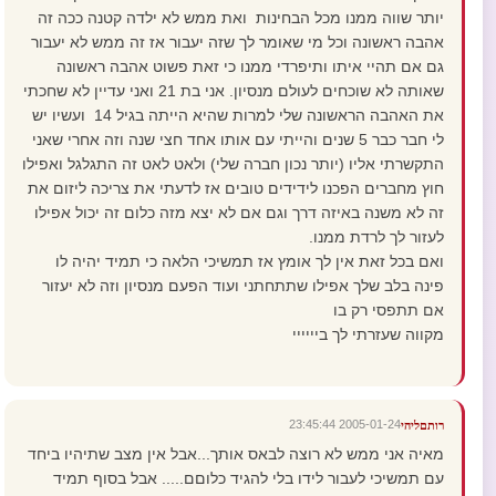
יותר שווה ממנו מכל הבחינות ואת ממש לא ילדה קטנה ככה זה
אהבה ראשונה וכל מי שאומר לך שזה יעבור אז זה ממש לא יעבור
גם אם תהיי איתו ותיפרדי ממנו כי זאת פשוט אהבה ראשונה
שאותה לא שוכחים לעולם מנסיון. אני בת 21 ואני עדיין לא שחכתי
את האהבה הראשונה שלי למרות שהיא הייתה בגיל 14 ועשיו יש
לי חבר כבר 5 שנים והייתי עם אותו אחד חצי שנה וזה אחרי שאני
התקשרתי אליו (יותר נכון חברה שלי) ולאט לאט זה התגלגל ואפילו
חוץ מחברים הפכנו לידידים טובים אז לדעתי את צריכה ליזום את
זה לא משנה באיזה דרך וגם אם לא יצא מזה כלום זה יכול אפילו
לעזור לך לרדת ממנו.
ואם בכל זאת אין לך אומץ אז תמשיכי הלאה כי תמיד יהיה לו
פינה בלב שלך אפילו שתתחתני ועוד הפעם מנסיון וזה לא יעזור
אם תתפסי רק בו
מקווה שעזרתי לך ביייייי
2005-01-24 23:45:44
רותםליהי
מאיה אני ממש לא רוצה לבאס אותך...אבל אין מצב שתיהיו ביחד
עם תמשיכי לעבור לידו בלי להגיד כלוםם..... אבל בסוף תמיד