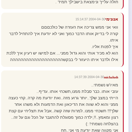
חולה עלייך ונימצאת בישבילך תמיד .
אנונימי
2004-04-30 15:14:37
וואי אני ממש צריכה את העזרה של כולכםםם
קורה לי בדיוק אותו הדבר כמוך ואני לא יודעת איך להתחיל לדבר
איתו.
איך לפנות אליו.
הוא לא מכיר אותי והוא גדול ממני... אם למישו יש רעיון איך ללכת
אילו ולדבר איתו היעזור לי בבקשהההההההההההההההההההה
2004-04-30 14:37:39
michalush
מאיו'ש נשמתי..
עזבי אותו..כבר סבלת ממנו,תשכחי אותו..עדיף..
הייתי במצב שלך..יותר גרוע מזה..ואת יודעת מה קרה..קחי כעצה
ממני והוא לא שווה את הדיכאון ואת הדמעות ולא משהו אחר
שלך!!! תשכחי ממנו..למרות שזה קשה..אבל את תצליחי עם קצת
רצון ומאמץ..!!,ילדה כמוך מסוגלת להתגבר על הכל וגם על זה..
בהצלחה נשמתי! :)
אני מקווה שאת יודעת מי אני..חח