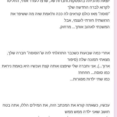
יוצאת מהכיתה בהפסקות.וחברות של, שרצו לעודד אותי, החליטו
לקרוא לברה החדשה שלך
"סוסה" מאז כולם קוראים לה ככה ות'אמת שזה מה ששיפר את
הרגשתי!! חזרתי לעצמי, אבל
המשכתי לאהוב אותך... מרחוק.
אחרי כמה שבועות כשכבר התרגלתי לזה ש"הסוסה" חברה שלך,
מצאתי תמונה שלה (סיפור
ארוך...), אני וחברה שלי שיפצנו אותה קצת ועכשיו היא באמת ניראת
כמו סוסה... חחחח!
כמו שתי ילדות מפגרות...
עכשיו, כשאתה קורא את המכתב הזה, את המילים הללו, אתה בטח
חושב שאני ילדה ממש ממש