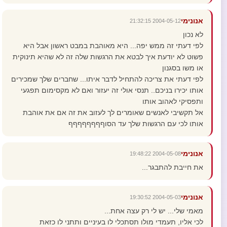
אנונימי
2004-05-12 21:32:15
לא נכון
לפי דעתי זה ממש יפה... היא מאוהבת במבט ראשון אבל היא
פשוט לא יודעת איך לבטא את הרגשות שלה זה לא שהיא תינוקית
או משו בסגנון
לפי דעתי את צריכה להתחיל לדבר איתו... שחברים שלך שמכירים
אותו יכירו בניכם.. תנסי אולי זה יעזור ואם לא מקסימום תפגעי
ותפסיקי לאהוב אותו
אל תקשיבי לאנשים שאומרים לך לעזוב את זה אם את אוהבת
אותו לכי עם הרגשות שלך עד הסוףףףףףףףף
אנונימי
2004-05-08 19:48:22
את חייבת להתבגר...
אנונימי
2004-05-03 19:30:52
מאמי שלי... יש לי רק עצה אחת...
לכי אליו, תעמדי מולו תסתכלי לו בעיניים ותתני לו כזאת