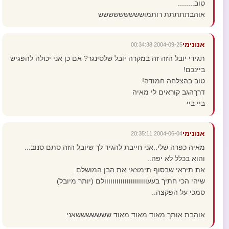
טוב........
אוהבתתתתת רותמוששששששששש
אנונימי
2004-09-25 00:34:38
תגידי יובל הזה זה במקרה יובל שלסינגר? אם כן אני יכולה להפגיש
ביינכם!
טוב בהצלחה חמודה!
דרךהגב קוראים לי מאיה
ביי ביי
אנונימי
2004-06-04 20:35:11
מאיה כפרה שלי..אני חייבת להגיד לך שיובל הזה סתם סנוב...
והוא בכלל לא יפה..
את תיראי שבסוף תימצאי את הבן המושלם..
שיהי הכי חתיך בעעווווווווווווווווווווולם (יותר מיובל)
סמכי על הפקצה..
אוהבת אותך מאוד מאוד מאוד שששששששאני