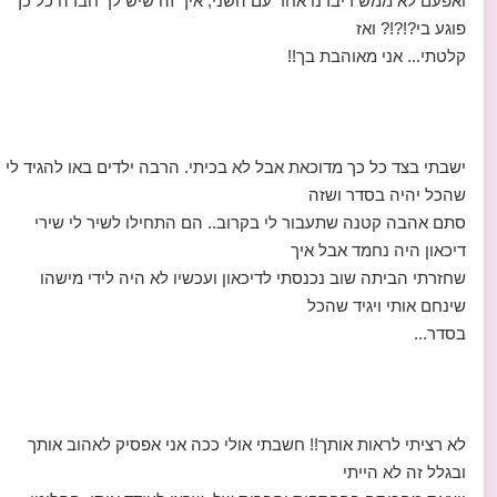
ואפעם לא ממש דיברנו אחד עם השני, איך זה שיש לך חברה כל כך
פוגע בי?!?!? ואז
קלטתי... אני מאוהבת בך!!
ישבתי בצד כל כך מדוכאת אבל לא בכיתי. הרבה ילדים באו להגיד לי
שהכל יהיה בסדר ושזה
סתם אהבה קטנה שתעבור לי בקרוב.. הם התחילו לשיר לי שירי
דיכאון היה נחמד אבל איך
שחזרתי הביתה שוב נכנסתי לדיכאון ועכשיו לא היה לידי מישהו
שינחם אותי ויגיד שהכל
בסדר...
לא רציתי לראות אותך!! חשבתי אולי ככה אני אפסיק לאהוב אותך
ובגלל זה לא הייתי