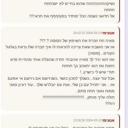
נשיקהההההההה שהוא בחיים לא ישכחחח
חחחח
אל תדאגי נשמה הכל יסתדר בסוףףףף את תראי!!!!
אנונימי
2004-05-01 20:02:15
מאיה חח זוכרת את השיפוץ של הסוסה.?.?!?
אז אני חושבת שאת צריכה להראות לו איך חברה שלו נראת בגלגול
הקודם...(סוסה)
ואז הוא יגיד לך מאיה אהובתי תודה שהצלת אותי מהחיית פרא
הזאת ואז הוא יתאהב בך חחחח
תודי שיש לי כישרון..!
אבל עוד עצה...כשנלך למכון כושר..כשנירשם אם נירשם אי אפעם
אז... אני יתחיל עם בן שלי..ואת עם יובלו'ש שלך...עוד רעיון גאוני
ממוח גאוני חחח סתם..
חולה עליך מותק...!!!!!!!!!!!!!!!!!!!!!!!!!!!!!!!!!!!!
רוז!!!!
אנונימי
2004-05-01 13:00:50