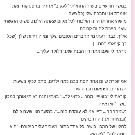
במשך חודשיים בערך התחלתי "לעקוב" אחריך בהפסקות. זאת
אומרת אני וחברה שלי (כל פעם
מישהי אחרת) היינו הולכות לכל מקום שאתה הלכת, פשוט הרגשתי
שאני חייבת להיות קרובה
אליך, כבר ידעתי מי החברים הטובים שלך ומי הידידות שלך (שכל
כך קינאתי בהם...).
ניראה לי שגם אתה דיי הבנת שאני דלוקה עליך...
אני זוכרת שיום אחד הסתובבנו כמה ילדים, סתם לכיף בשעות
הצהריים, ופתאום חברה שלי
קוראת לי "בואייייי מהר... כדאי לך..." באתי והנה ראיתי אותך במכון
כושר "וואו איזה
נשמהההה... דייי אני לא עומדת בזה...". במשך חצי שעה כולם
(ובמיוחד אני) היו דבוקים
לחלון של המכון כושר וכל אחד בתורו מעביר עליך ביקורת- "הוא
דומה לזה", "לא הוא