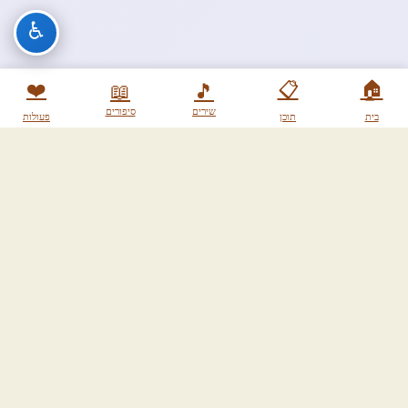
♿
❤️
📋
🏠
📖
🎵
שירים
סיפורים
בית
תוכן
פעולות