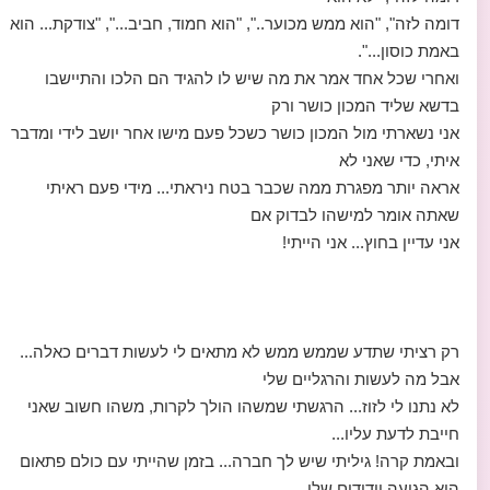
דומה לזה", "הוא ממש מכוער..", "הוא חמוד, חביב...", "צודקת... הוא
באמת כוסון...".
ואחרי שכל אחד אמר את מה שיש לו להגיד הם הלכו והתיישבו
בדשא שליד המכון כושר ורק
אני נשארתי מול המכון כושר כשכל פעם מישו אחר יושב לידי ומדבר
איתי, כדי שאני לא
אראה יותר מפגרת ממה שכבר בטח ניראתי... מידי פעם ראיתי
שאתה אומר למישהו לבדוק אם
אני עדיין בחוץ... אני הייתי!
רק רציתי שתדע שממש ממש לא מתאים לי לעשות דברים כאלה...
אבל מה לעשות והרגליים שלי
לא נתנו לי לזוז... הרגשתי שמשהו הולך לקרות, משהו חשוב שאני
חייבת לדעת עליו...
ובאמת קרה! גיליתי שיש לך חברה... בזמן שהייתי עם כולם פתאום
היא הגיעה וידידים שלי