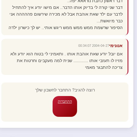
דבר ראשון כתבת נוראאא יפה..
דבר שני קורה לי בדיוק אותו הדבר.. אם מישו יודע איך להתחיל
לדבר עם ילד שאת אוהבת אבל לא מכירה שירשום פההההה אני
כבר מיואשת...
הסיפור שרשמת ממש ממש ממש ריגש אותי.. יש לך כישרון ילדה
אנונימי
2004-04-27 00:34:07
אם יובל יודע שאת אוהבת אותו . ותאמיני לי בטוח הוא יודע ולא
מזיז לו תעזבי אותו ............ שנית למה מעקבים וחרטות את
צריכה להתבגר מאמי
רוצה להגיב? התחבר לחשבון שלך
התחברות