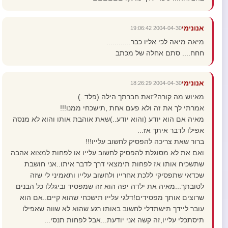
אנונימי
2004-04-30 19:06:42
מיאה מיאה לכי אליו כבר............
חחח.... סתם אחלה של מכתב
אנונימי
2004-04-30 18:26:29
מאיוש מה קורה?זאת חברתך הילה (פלד..)
אמרתי לך את זה ולא פעם אחת ,תישכחי ממנו!!!
מאיה אם הוא יודע (והוא יודע..)שאת אוהבת אותו והוא לא מנסה
אפילו לדבר איתך אז...
ברור שאת צריכה להפסיק לחשוב עלייו!!!
ואם את לא מסוגלת להפסיק לחשוב עלייו או לפחות למצוא אהבה
שתשכיח אותו אז לפחות תימצאי דרך לדבר איתו..אני חושבת
שכדאי שתפסיקי ללכת אחרייו ולחשוב עלייו ותאמיני לי שזה
לטובתך...מאיה את ילדה יפה הוא זה שמפסיד וביגללו כל הבנים
שרוצים אותך מפסידים!דלגי עלייו תישכחי שהוא קיים..אם הוא
עובר ליידך תישתדלי לחשוב באותו רגע שהוא לא שווה שאפילו
תיסתכלי עלייו,זה קשה אני יודעת...אבל לפחות תנסי...