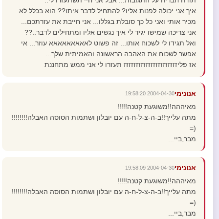
תודה חבריה על התגובות... אבל אני חיי תשתעזרו לי..
איך אני יכולה לפנות אליו? להתחיל לדבר איתו?? הוא בכלל לא
מכיר אותי ואני כל כך סובלת בגללו... אני חייבת את עזרתכם...
אני צריכה שמישו יגיד לי איך נגשים אליו ומתחילים לדבר..??
ואל תגידו לי לשכוח אותו... זה פשוט לאאאאאאאאא עוזר... אי
אפשר לשכוח את האהבה הראשונה והאמיתית שלך...
אז פליזזזזזזזזזזזזזזזזזזזזזז תעזרו לי אני ממש מתחננת
אנונימי
2004-04-30 19:58:20
מאיההה!!משוגעת קטנה!!!!!
מתה עלייך!!ב-ה-צ-ל-ח-ה עם יובלון ושתמות הסוסה האבלה!!!!!!!!
(=
מבר,ביי...
אנונימי
2004-04-30 19:58:09
מאיההה!!משוגעת קטנה!!!!!
מתה עלייך!!ב-ה-צ-ל-ח-ה עם יובלון ושתמות הסוסה האבלה!!!!!!!!
(=
מבר,ביי...