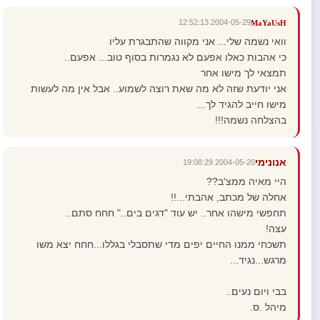
2004-05-29 12:52:13
MaYaUsH
וואי נשמה שלי... אני מקווה שהתבגרת עליו
כי אהבות כאלו אפעם לא נגמרות בסוף טוב... אפעם..
תמצאי לך מישו אחר
אני יודעת שזה לא מה שאת רוצה לשמוע.. אבל אין מה לעשות
מישו חייב להגיד לך...
בהצלחה נשמה!!!
אנונימי
2004-05-20 19:08:29
היי מאיה ממצ'ב??
אחלה של מכתב, אהבתי...!!
תחפשי מישהו אחר.. יש עוד "דגים בים.." חחח סתם..
עצה!
תשכחי ממנו החיים יפים מדי שתסבלי בגללו...חחח יצא משו
מרגש...נגיד...
בבי ויום נעים..
מיהל .ס.