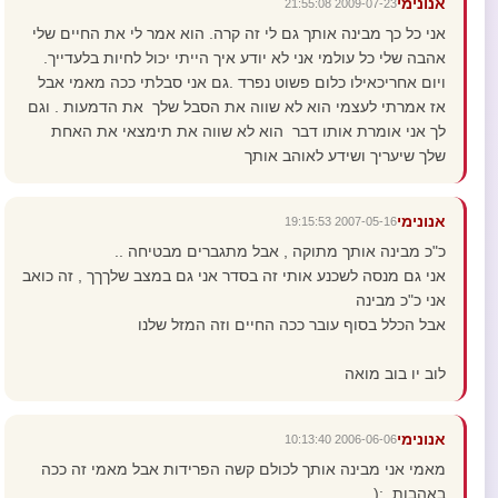
אנונימי
2009-07-23 21:55:08
אני כל כך מבינה אותך גם לי זה קרה. הוא אמר לי את החיים שלי
אהבה שלי כל עולמי אני לא יודע איך הייתי יכול לחיות בלעדייך.
ויום אחריכאילו כלום פשוט נפרד .גם אני סבלתי ככה מאמי אבל
אז אמרתי לעצמי הוא לא שווה את הסבל שלך את הדמעות . וגם
לך אני אומרת אותו דבר הוא לא שווה את תימצאי את האחת
שלך שיעריך ושידע לאוהב אותך
אנונימי
2007-05-16 19:15:53
כ"כ מבינה אותך מתוקה , אבל מתגברים מבטיחה ..
אני גם מנסה לשכנע אותי זה בסדר אני גם במצב שלךךך , זה כואב
אני כ"כ מבינה
אבל הכלל בסוף עובר ככה החיים וזה המזל שלנו
לוב יו בוב מואה
אנונימי
2006-06-06 10:13:40
מאמי אני מבינה אותך לכולם קשה הפרידות אבל מאמי זה ככה
באהבות..:(