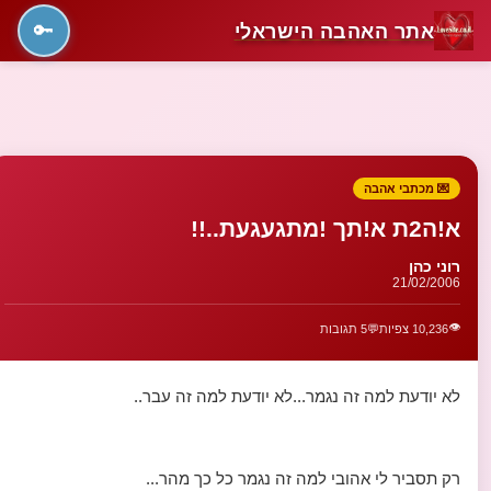
אתר האהבה הישראלי
🔑
💌 מכתבי אהבה
א!ה2ת א!תך !מתגעגעת..!!
רוני כהן
21/02/2006
👁️
10,236 צפיות
💬
5 תגובות
לא יודעת למה זה נגמר...לא יודעת למה זה עבר..
רק תסביר לי אהובי למה זה נגמר כל כך מהר...