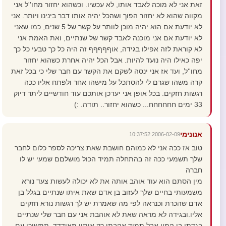
זאת אני לא מוכה לאבד אותו, לא עכשיו. וכשהוא יחזור מחו''ל אני
מקווה שהוא לא יחזור הפוך ושהכל יהיה אותו דבר בינינו ויותר. אני
לא יודעת אם הוא יהיה מוכן לוותר על קשר של 5 שנים, כמו שאני
לא יודעת אם אני מוכנה לאבד קשר של שנתיים, ואת האמת אני
לא קוראת לזה אפילו בגידה, אוףףףףף זה היה כל כך טבעי כל כך
יפה כאילו היה נועד להיות. אבל הכל יהיה אחרת כשהוא יחזור
מחו''ל, ועד אז אני ינסה לשקם את הקשר עם חבר שלי כי בכל זאת
קרה משהו שגרם לי להסתכל על מישהו אחר ולפתח אליו ככה
רגשות חזקים. בכל אופן אני יעדכן אותכם עוד חודשיים ליתר דיוק
33 ימים חחחחחח... כשהוא יחזור.. תודה. :)
אנונימי
2006-02-09 10:37:52
טוב אז ככה אני לא כמוהם חושבת שאת צריכה לספר כלום לחבר
שלך תשמעי ככה זה בהתחלה תמיד הכול מושלםם שמעי יש לו
חברה
מין הסתם הוא עוד אוהב אותה את לא יכולה לעשות צעד נורא
משמעותי בחיים שלך לעזוב בן אדם שאת איתו שנתיים בגלל בן
אדם שהכרת וכנראה לפי מה שאמרת יש לך רגשות נורא חזקים
אליו.ובגידה לא מראה שאת לא אוהבת אני עם חבר שלי שנתיים
בגדתי בו המון אבל תמיד אהבתי רק אותוו מאודדד..תמשיכי עם