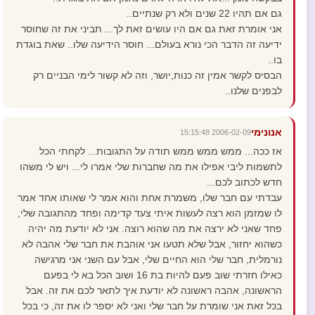
גם אם תהיו 22 שנים ולא רק שנתיים..
אני אומרת זאת גם אם היו עושים זאת לך... תביני את זה שחוסר
ידיעה זה הדבר הכי נורא בעולם... חוסר הידיעה שלו.. שאת בוגדת
בו..
הבסיס לקשר אמין זה כנות,יושר, וזה לא קשור לימי הבניים רק
לבפנים שלנו..
אנונימי
2006-02-09 15:15:48
אז ככה... ממש ממש ממש תודה על התגובות... לקחתי הכל
לתשמות ליבי אפילו את מה שחברות שלי אמרו לי... ויש לי משהו
חדש לכתוב לכם...
עבדתי עם חבר שלו, משמרת אחת והוא אמר לי שאותו אחד אמר
לו שמזמן הוא רצה לעשות איתי צעד קדימה ופחד מהתגובה שלי,
פחד שאני לא ירצה את מה שהוא רוצה. אני לא יודעת מה יהיה
כשהוא יחזור, אבל שלא תטעו אני אוהבת את חבר שלי אהבה לא
נורמלית, חבר שלי הוא החיים שלי, אבל עם השני אני מרגישה
כאילו חזרתי שוב פעם להיות בת 16 ושוב הכל בא לי בפעם
הראשונה, אהבה ראשונה לא יודעת איך לתאר לכם את זה. אבל
בכל זאת אני שומרת על חבר שלי ואני לא יספר לו את זה, כי בכל