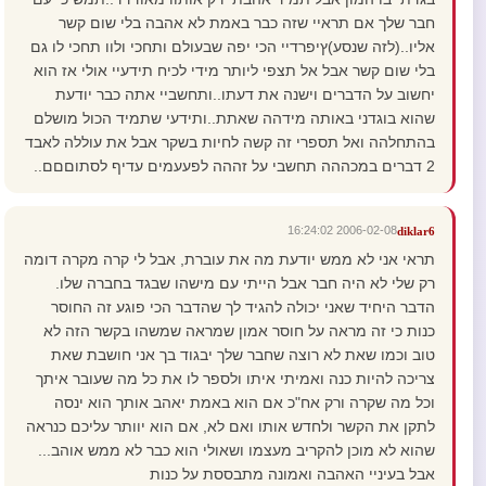
חבר שלך אם תראיי שזה כבר באמת לא אהבה בלי שום קשר
אליו..(לזה שנסע)ץיפרדיי הכי יפה שבעולם ותחכי ולוו תחכי לו גם
בלי שום קשר אבל אל תצפי ליותר מידי לכיח תידעיי אולי אז הוא
יחשוב על הדברים וישנה את דעתו..ותחשביי אתה כבר יודעת
שהוא בוגדני באותה מידהה שאתת..ותידעי שתמיד הכול מושלם
בהתחלהה ואל תספרי זה קשה לחיות בשקר אבל את עוללה לאבד
2 דברים במכההה תחשבי על זההה לפעעמים עדיף לסתוםםם..
2006-02-08 16:24:02
diklar6
תראי אני לא ממש יודעת מה את עוברת, אבל לי קרה מקרה דומה
רק שלי לא היה חבר אבל הייתי עם מישהו שבגד בחברה שלו.
הדבר היחיד שאני יכולה להגיד לך שהדבר הכי פוגע זה החוסר
כנות כי זה מראה על חוסר אמון שמראה שמשהו בקשר הזה לא
טוב וכמו שאת לא רוצה שחבר שלך יבגוד בך אני חושבת שאת
צריכה להיות כנה ואמיתי איתו ולספר לו את כל מה שעובר איתך
וכל מה שקרה ורק אח"כ אם הוא באמת יאהב אותך הוא ינסה
לתקן את הקשר ולחדש אותו ואם לא, אם הוא יוותר עליכם כנראה
שהוא לא מוכן להקריב מעצמו ושאולי הוא כבר לא ממש אוהב...
אבל בעיניי האהבה ואמונה מתבססת על כנות