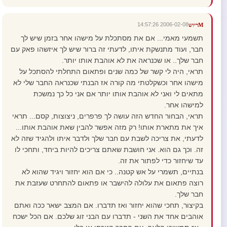
2006-02-08 14:57:26
Mריוש
תשמעי מאמי... אם את מסתכלת על מישהו אחר בזמן שיש לך
חבר, ועוד מתנשקת איתו, לדעתי זה ברור שיש לך איזשהו פאק עם
חבר שלך.. או שכנראה את לא אוהבת אותו יותר.
תראי, היה לי קשר של כמה שנים ופתאום התחלתי להסתכל על
מישהו אחר וכשקלטתי מה קורה אז הבנתי שכנראה החבר שלי לא
מתאים לי ואני לא אוהבת אותו יותר אם אני כל כך נמשכת
למישהו אחר.
תראי, הבחור החדש הזה עושה לך פרפרים, ניצוצות, קסם... תראי
איך את מתארת אותו! רק מזה אפשר להבין שאת אוהבת אותו...
לדעתי, את צריכה לשבת עם חבר שלך ולדבר איתו ולהגיד שזה לא
זה. וכך גם הוא. אני חושבת שאתם צריכים להיות ביחד, ותחכי לו
עד שיחזור כדי לפתור את זה.
בנתיים, תשמרי על אש קטנה.. כי אם הוא יחזור ויגיד שהוא לא
רוצה פתאום את עלולה להישבר או פתאום להתחרט שעזבת את
חבר שלך.
בקיצור, תחכי שהוא יחזור ואז תדברו. אם המצב ישאר ככה ואתם
אוהבים אחד את השני - תדברו עם הבני זוג שלכם. אם הכל ישכח