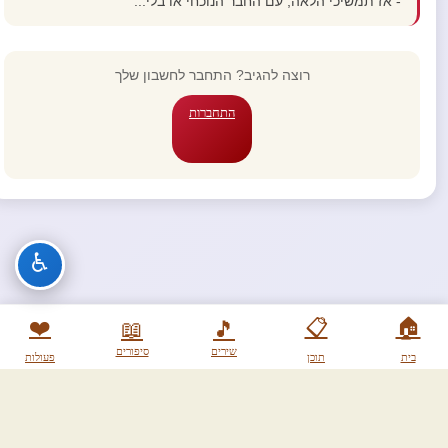
- אז תמשיכי הלאה, עם החבר הנוכחי או בלי...
רוצה להגיב? התחבר לחשבון שלך
התחברות
♿
❤️
📋
🏠
📖
🎵
שירים
סיפורים
בית
תוכן
פעולות