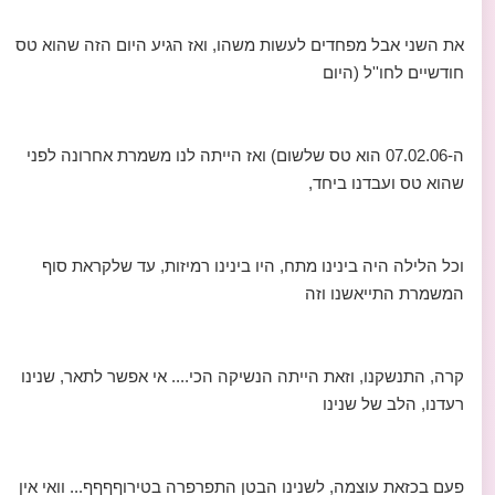
את השני אבל מפחדים לעשות משהו, ואז הגיע היום הזה שהוא טס
חודשיים לחו''ל (היום
ה-07.02.06 הוא טס שלשום) ואז הייתה לנו משמרת אחרונה לפני
שהוא טס ועבדנו ביחד,
וכל הלילה היה בינינו מתח, היו בינינו רמיזות, עד שלקראת סוף
המשמרת התייאשנו וזה
קרה, התנשקנו, וזאת הייתה הנשיקה הכי.... אי אפשר לתאר, שנינו
רעדנו, הלב של שנינו
פעם בכזאת עוצמה, לשנינו הבטן התפרפרה בטירוףףףף... וואי אין