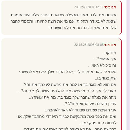
אנונימי
2007-12-11 23:03:40
איכסס את ילדה מאוד מגעילה שבוגדת בחבר שלה ועוד אומרת
שזאת לא בגידה תחליתי עם מי את רוצה להיות ! ותספרי לחבר
שלך את האמת כבר מה את לא חושבת !
אנונימי
2006-08-08 22:15:23
מתוקה..
איך אפשר?..
זה כ"כ לא ראוי...
סלחי לי שאני אומרת לך.. אבל החבר שלך לא ראוי למישהי
שתיבגוד בו..
אם הוא לא בוגד בך אז למה את מרשה לעצמך את זה?
תארי לך איך היית מרגישה אם הוא היה עושה לך את זה?...
מחר את מגלה שחבר שלך בוגד בך, מה את עושה?..
עדיין חושבת על ההוא מחו"ל ?..
אני חושבת שאדם שבוגד לא ראוי לאהבה..
ואם את בכל זאת מתעקשת לבגוד תיפרדי מהחבר שלך, או
לפחות קחו פסק זמן..
בבקשה ממך...את לא ראויה לאדם נאמן אם את בוגדת..