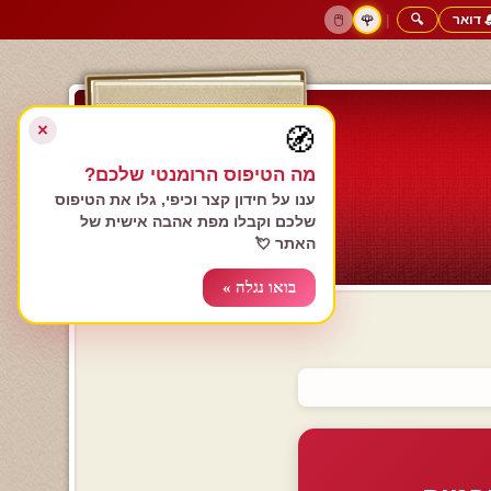
 דואר
🔍
|
🖱️
🌹
דף הבית
גולשים כותבים
הרשם עכשיו
התחבר
צימרים רומנטיים
חנות המתנות