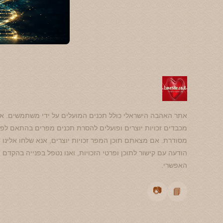
אתר האהבה הישראלי כולל תכנים המועלים על ידי משתמשים. אנ
מכבדים זכויות יוצרים ופועלים להסרת תכנים מפרים בהתאם לפנ
מסודרת. אם מצאתם תוכן המפר זכויות יוצרים, אנא שלחו אלינו
הודעה עם קישור לתוכן ופרטי הזכויות, ואנו נטפל בפנייה בהקדם
האפשרי.
📷
📘