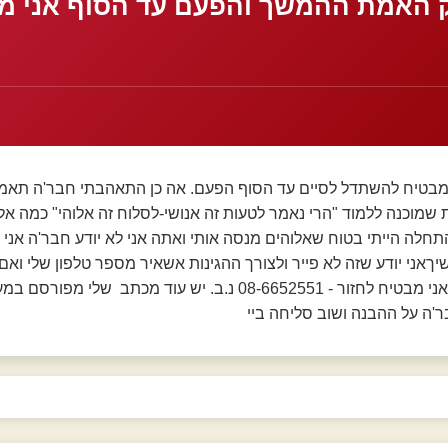
 האמת ההמשך והפעם עד הסוף אני מ
מבטיח להשתדל לסיים עד הסוף הפעם. אה כן התאהבתי חבר'ה תאמינו
מוכנה ללמוד "הרי נאמר לטעות זה אנושי-לסלוח זה אלוהי" כמה אלו
תחלה הייתי בטוח שאלוהים מנסה אותי ואתה אני לא יודע חבר'ה אני 
שיךאני יודע שזה לא פייר ולצורך ההגינות אשאיר מספר טלפון שלי וא
תוכלו להשאיר הודעה ואני מבטיח לחזור - 08-6652551 נ.ב. יש עוד מ
ר'ה על ההבנה ושוב סליחה ביי