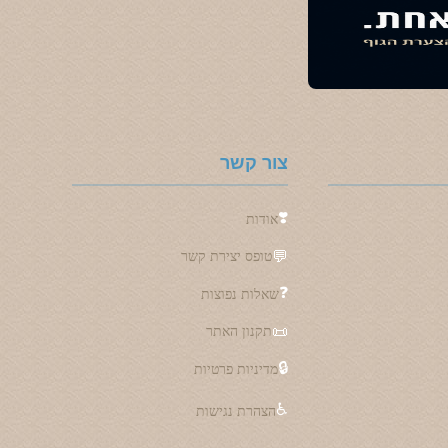
צור קשר
❣️
אודות
💬
טופס יצירת קשר
❓
שאלות נפוצות
📜
תקנון האתר
🔒
מדיניות פרטיות
♿
הצהרת נגישות