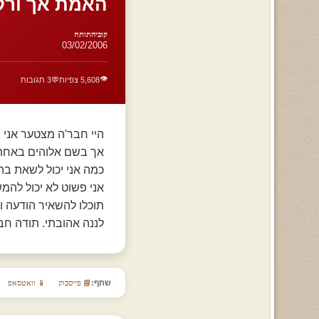
האמת אך ורק
קוביהתותח
03/02/2006
👁️
5,608 צפיות
💬
3 תגובות
היי חבר'ה מצטער אני 
אך בשם אלוהים באחת ש
כמה אני יכול לשאת בה
אני פשוט לא יכול להמ
לננה אהובתי. תודה חב
שתף:
📘 פייסבוק
📱 וואטסאפ