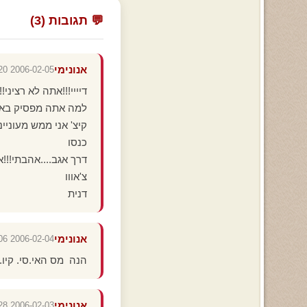
💬 תגובות (3)
אנונימי
2006-02-05 11:28:20
דיייי!!!אתה לא רציני!!
למה אתה מפסיק באמ
קיצ' אני ממש מעוניינת
כנסו
דרך אגב....אהבתי!!
צ'אווו
דנית
אנונימי
2006-02-04 10:49:06
הנה מס האי.סי. קיו. שלי -258739334 לכל מי שמעוניין 
אנונימי
2006-02-03 21:03:28