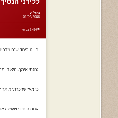
ללירני הנסיך 
בתאלו'ש
01/02/2006
👁️
8,416 צפיות
חווינו ביחד שנה מדהימ
נהנתי איתך..היא היית
כי מאז שהכרתי אותך יש
אתה היחידי שyושה אותם מאושרים!