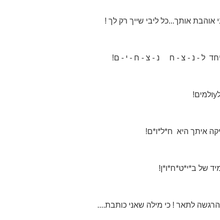
אוהבת אותך...כל ליבי שייך רק לך !
 ל - נ - צ - ח נ - צ - ח - י - ם!
!
קה איתך היא ח*ל*ו*ם!
ד של ב*י*ט*ח*ו*ן!
הרגשה לתאר ! כי מילה שאני כותבת....