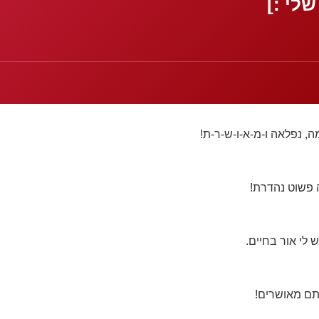
שלי :]
ה, נפלאה ו-מ-א-ו-ש-ר-ת!
ה פשוט נהדרת!
 לי אור בחיים.