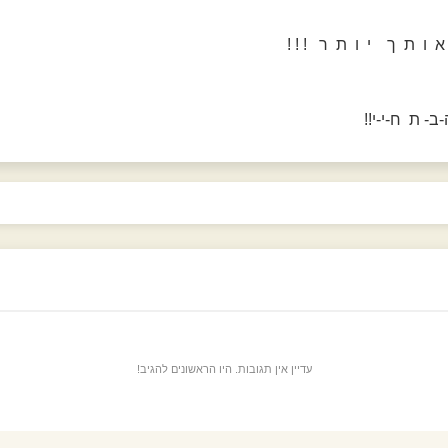
ו ת ך י ו ת ר ! ! !
ב- ת ח-י-י!!
עדיין אין תגובות. היו הראשונים להגיב!