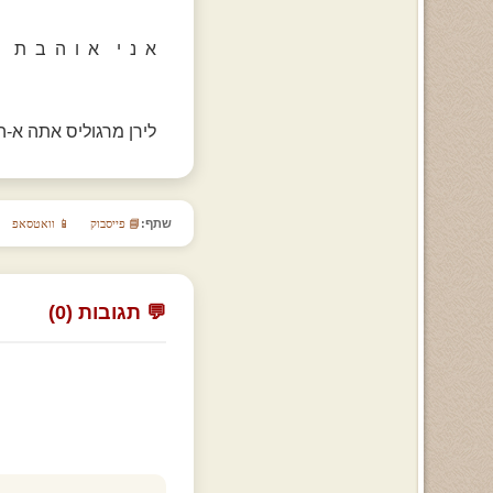
א נ י א ו ה ב ת א 
לירן מרגוליס אתה א-ה-
שתף:
📘 פייסבוק
📱 וואטסאפ
💬 תגובות (0)