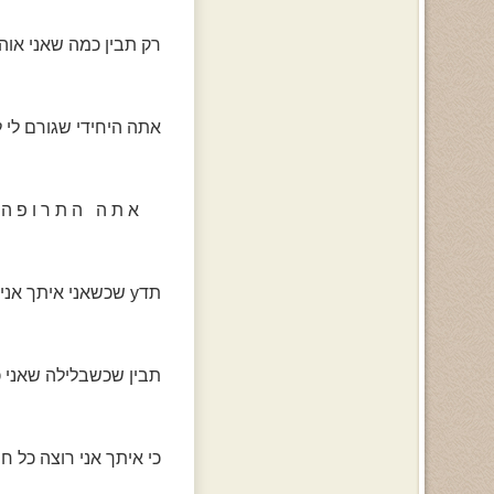
רק תבין כמה שאני אוהב
אתה היחידי שגורם לי 
א ת ה ה ת ר ו פ ה ל 
תדy שכשאני איתך אני כולי מאושרת! ובלyדיך הכל ניראה קצת אחרת.
תבין שכשבלילה שאני כולי yם דמyות ->אני מאחלת בליבי אות
כי איתך אני רוצה כל חיי לה