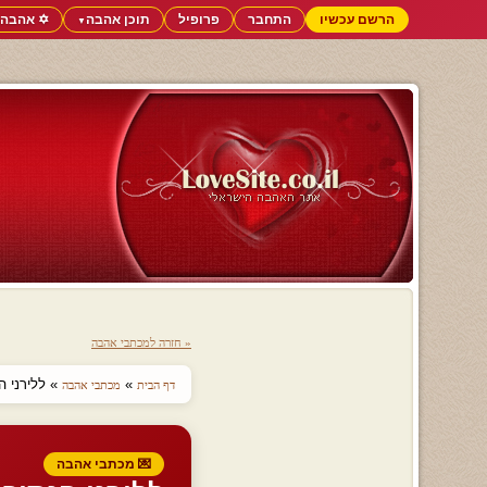
הרשם עכשיו
התחבר
פרופיל
תוכן אהבה
✡️ אהבה 
▼
« חזרה למכתבי אהבה
»
» ללירני הנ
דף הבית
מכתבי אהבה
💌 מכתבי אהבה