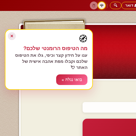
 דואר
🔍
|
🖱️
🌹
דף הבית
גולשים כותבים
הרשם עכשיו
התחבר
צימרים רומנטיים
חנות המתנות