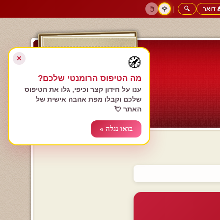
 דואר
🔍
|
🖱️
🌹
דף הבית
גולשים כותבים
הרשם עכשיו
התחבר
צימרים רומנטיים
חנות המתנות