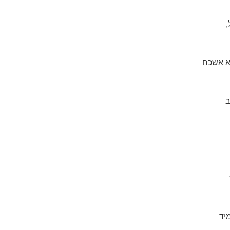
,
א אשכח
ב
יד