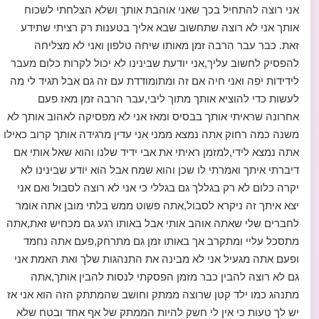
אני רוצה להתחיל בכך שאני אוהבת אותך ושלא הצלחתי לשכוח
אותך אני לא רוצה שתחשוב שבא אליך בטענות רק רציתי שתידע
זאת. כבר עבר הרבה זמן מאותו שיחה טלפון ואני לא מצליחה
להפסיק לחשוב עליך,אני יודעת שבינינו לא יכול לקרות כלום מעבר
לידידות יפה ואני חיה אם זה ומתומודדת עם זה גם אבל תגיד לי מה
לעשות כדי להוציא אותך מתוך ליבי,עבר הרבה זמן מאז פעם
אחרונה שראיתי אותך בבסיס ומאז אני לא מפסיקה לאהוב אותך לא
משנה כמה רחוק אתה נמצא ממני אני עדין מרגידה אותך קרוב כאילו
אתה נמצא לידי,למזמן ראיתי את אבי ידיד שלנו והוא שאל אותי אם
דיברתי איתך ואמרתי לו שכן והוא שמח אבל הוא יודע שבינינו לא
יקרה כלום לא רק בגללך גם בגללי כי אני לא רוצה לסבול ואם אני
יצא איתך זה ניקרא לסבול,אתה פשוט ממש בלתי מובן אתה אומר
לחברים שלי שאתה אוהב אותי אבל באותו רגע גם מכחיש זאת,אתה
מתסכל עליי ומתקרב אך באותו זמן גם מתרחק,פעם אתה נחמד
ופעם אתה מגעיל אני לא מבינה את התנהגות שלך ואת האמת אני
גם לא רוצה להבין כבר מזמן הפסקתי לנסות להבין אותך,אתה
מתנהג כמו ילד קטן שרוצה ממתק וחושב שהמתתק הזה הוא אני אז
יש לך טעות כי אין לי חשק להיות הממתק של אף אחד ובטח שלא