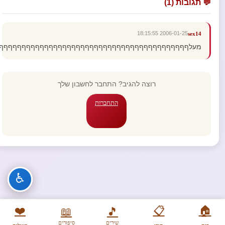
💬 תגובות (1)
2006-01-25 18:15:55
sex14
מעלףףףףףףףףףףףףףףףףףףףףףףףףףףףףףףףףףףףףףףףףףף
רוצה להגיב? התחבר לחשבון שלך
התחברות
♿
❤️
📋
🏠
📖
🎵
שירים
סיפורים