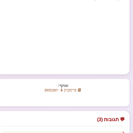
שתף:
📘 פייסבוק
📱 וואטסאפ
💬 תגובות (3)