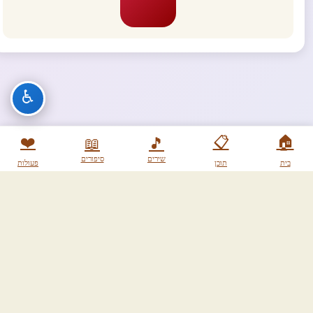
♿
❤️
📋
🏠
📖
🎵
שירים
סיפורים
בית
תוכן
פעולות