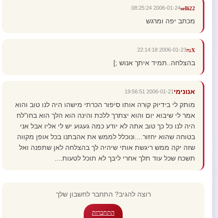
2006-01-24 08:25:24
selli22
מכתב יפה ומרגש
2006-01-23 22:14:18
Xנה
בהצלחה..תמיד איתך אנוש ;]
אנונימי
2006-01-21 19:56:51
מותק לי בידיוק קורה אותו סיפור הכרתי מישהו היה לנו טוב והוא
אמר לי שיבוא יום והוא יצתרך ללכת והינה הוא הלך הוא בחו"לח
היה לנו כל כך טוב אתה לא יודע כמה געגוע יש לי אליו אבל אני
בטוחה שהוא יחזור....ונוכלל לממש את אהבתנו בכל אופן מקווה
שזה יקה ממש ריגשת אותי שיהיה לך בהצלחה לאן שתפנה ואל
תשכח שכל עוד תלך אחרי ליבך לא תוכל לטעות....
רוצה להגיב? התחבר לחשבון שלך
התחברות