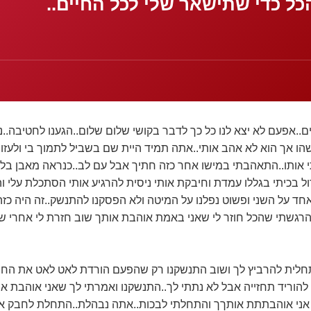
הכל כדי שתישאר שלי לכל החיים..
.אפעם לא יצא לנו כל כך לדבר בקושי שלום שלום..הגענו לחטיבה..נה
ו אך הוא לא אהב אותי..אתה תמיד היית שם בשביל לתמוך בי ולעזור
אותו..התאהבתי במישו אחר כזה חתיך אבל עם לב..כנראה מאבן בלי
ל בכיתי בגללו עמדת וחיבקת אותי ניסית להרגיע אותי הסתכלת עלי ו
חד על השני ופשוט נפלנו על המיטה ולא הפסקנו להתנשק..זה היה כזה 
גשתי שהכל חוזר לי שאני באמת אוהבת אותך שוב חזרת לי אחרי שנ
חלית להרביץ לך ושוב התנשקנו רק שהפעם הורדת לאט לאט את החולצ
להוריד תחזייה אבל לא נתתי לך..התנשקנו ואמרתי לך שאני אוהבת א
אני אוהבתתת אותךך והתחלתי לבכות..אתה נבהלת..התחלת לחבק אות