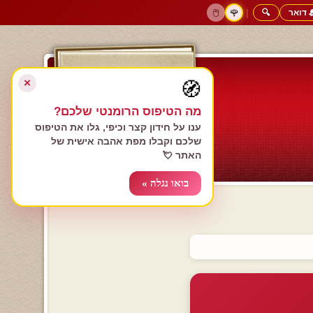
 דואר
🔍
|
🖱️
🌹
דף הבית
גולשים כותבים
הרשם עכשיו
התחבר
צימרים רומנטיים
חנות המתנות