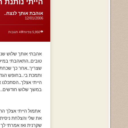
הייתי נותנת 
אוהבת אותך לנצח..
12/01/2006
👁️
5,950 צפיות
💬
4 תגובות
אהבתי אותך שלוש שנים.
טובים..התאהבתי במישה
שצריך..אחר כך שכחתי 
ותמכת בי..בחופש הגדו
הייתי אצלך..הסתכלנו א
במשך שלוש חודשים..הר
אתמול הייתי אצלך הת
את שלי והצלחת ניסית 
שקרנית ואז אמרתי לך 