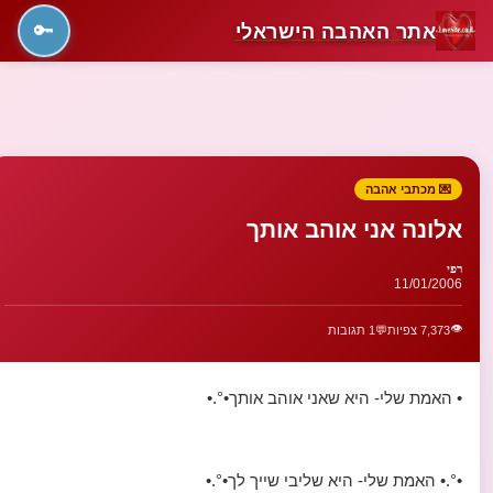
אתר האהבה הישראלי
🔑
💌 מכתבי אהבה
אלונה אני אוהב אותך
רפי
11/01/2006
👁️
7,373 צפיות
💬
1 תגובות
• האמת שלי- היא שאני אוהב אותך•°.•
•°.• האמת שלי- היא שליבי שייך לך•°.•