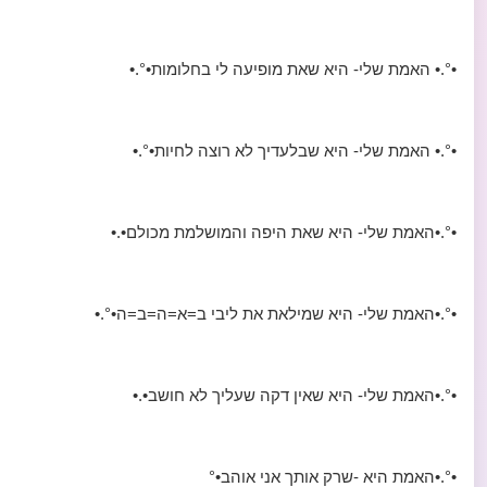
•°.• האמת שלי- היא שאת מופיעה לי בחלומות•°.•
•°.• האמת שלי- היא שבלעדיך לא רוצה לחיות•°.•
•°.•האמת שלי- היא שאת היפה והמושלמת מכולם•.•
•°.•האמת שלי- היא שמילאת את ליבי ב=א=ה=ב=ה•°.•
•°.•האמת שלי- היא שאין דקה שעליך לא חושב•.•
•°.•האמת היא -שרק אותך אני אוהב•°