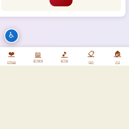
♿
❤️
📋
🏠
📖
🎵
שירים
סיפורים
בית
תוכן
פעולות