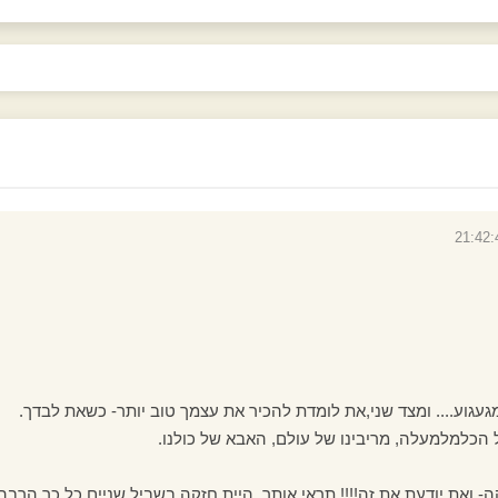
מגעגוע.... ומצד שני,את לומדת להכיר את עצמך טוב יותר- כשאת לבדך.
ל הכלמלמעלה, מריבינו של עולם, האבא של כולנו.
 ואת יודעת את זה!!!! תראי אותך, היית חזקה בשביל שניים כל כך הרבה זמ