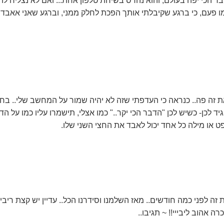
בר הכי יפה בעולם, והוא נהרס בשיחת טלפון אחת... ואם לא נצליח לה
ו פעם, כי ברגע שקיבלתי אותך הפכת לחלק ממני, וברגע שאני אאבד
 זה פה.. כנראה כי העדפתי שזה לא יהיה שמור על המחשב שלי.. בחיי
ד לכן- כשיש לכן "הדבר הכי יקר.." כמו אצלי, תישמרו עליו כמו על הד
ט או מילה כל אחד יכול לאבד את החצי השני שלו.
ה לפני כמה חודשים.. מאז השלמנו וסידרנו הכל.. עדיין יש קצת ריבי
ה אהוב ליבייי!! ~ תגיבו..