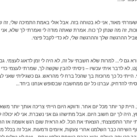
זרתי מאוד, אני לא בטוחה בזה. אבל אולי באמת התמיכה שלי, זה ש
ות, זה מה שנתן לך כוח. אמרת שאתה מודה לי ואמרתי לך שלא, אני ע
יל ההרגשה שלך וההרגשה שלי, לא כדי לקבל פיצוי.
א גם לי... למרות שלא חשבתי על זה, לא היה לי זמן לדאוג לעצמי. 
, לא לדבר איתי עכשיו – ניסיתי להבין שקשה לך, שמרתי לעצמי כדי
 הייתי כל כך מרוכזת בך שהכל ברח לי מהראש. גם כשגיליתי שאני 
יסיתי להדחיק. עברנו כל יום ממחשבה שבסופש אנחנו ביחד...
, היית קר יותר מכל יום אחר. ודווקא היום הייתי צריכה אותך יותר משא
, היה לך יום חשוב היום. אבל מתישהו גם אני נשברת. אני לא יכולה 
י יותר התפוצצתי, הוצאתי את הכל. לא הראית שום רגש אשמה אז הרי
וף השיחה כבר השלמנו אחרי צעקות, איומים ודמעות. אבל זה בכלל מש