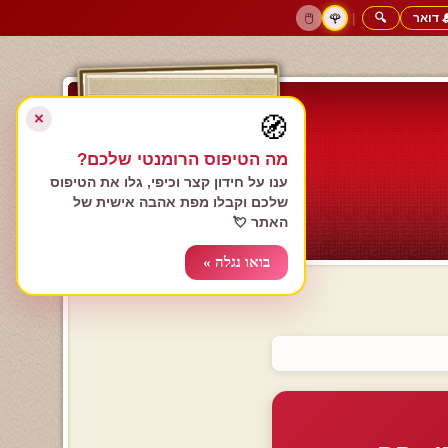
 דואר
🔍
|
🖱️
🌹
דף הבית
גולשים כותבים
הרשם עכשיו
התחבר
צימרים רומנטיים
חנות המתנות