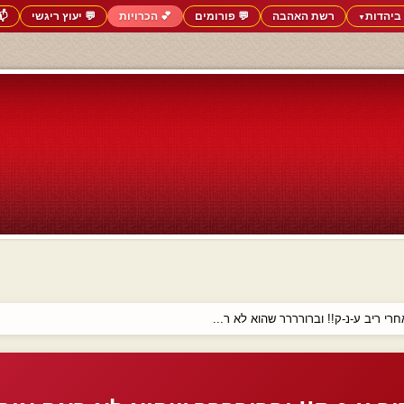
ביהדות
רשת האהבה
💬 פורומים
💕 הכרויות
💬 יעוץ ריגשי
📬
▼
י ריב ע-נ-ק!! וברורררר שהוא לא ר...