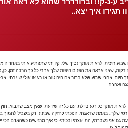
ב ע-נ-ק!! וברורררר שהוא לא ראה אותו
ו תגידו איך יצא..
שבוע חיכיתי לראות אותך נסיך שלי. קיוויתי שתפתיע אותי באחד הימי
 דקות, שאני אראה את הפנים היפות שלך אחרי כל כך הרבה זמן. כן, א
 היום, אחרי שבוע שלא ברור אם היה טוב או רע או אולי שיגרתי, א
גה ואהבה.
ראות אותך כל רגע בדלת, עם כל זה שידעתי שאין מצב שתבוא. חוץ מ
טי שלך.. באמת שדאגתי. הפכתי לחזקה שבינינו רק בשביל לתמוך בך
ת גם אני נשברתי, התייעצתי ובכיתי- כי איך מרגישים כשהאדם הכי י
עזור לו?!