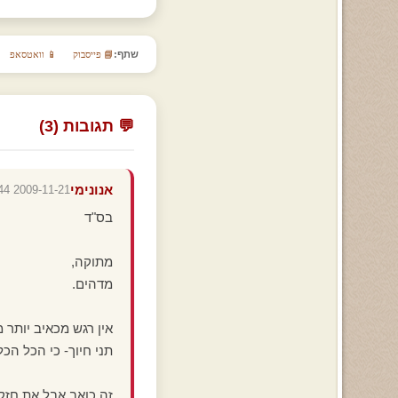
שתף:
📘 פייסבוק
📱 וואטסאפ
💬 תגובות (3)
אנונימי
2009-11-21 21:42:44
בס"ד
מתוקה,
מדהים.
אין רגש מכאיב יותר 
תני חיוך- כי הכל הכ
זה כואב אבל את חזקה-