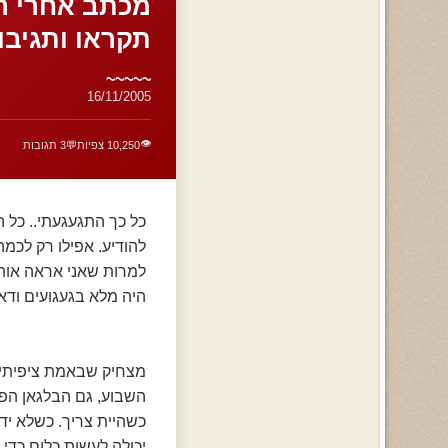
מכתב אחרי רי
תקראו ותגיבוו
~~~~~
16/11/2005
👁️
10,250 צפיות
💬
3 תגובות
כל כך התגעגעתי.. כל ה
להודיע. אפילו רק לכמה
למרות שאני אראה אותך
היה מלא בגעגועים ודא
מצחיק שבאמת ציפיתי ל
השבוע, גם הבלגאן הפר
כשהיית צריך. כשלא ידע
יכולה לעשות כלום כדי ל