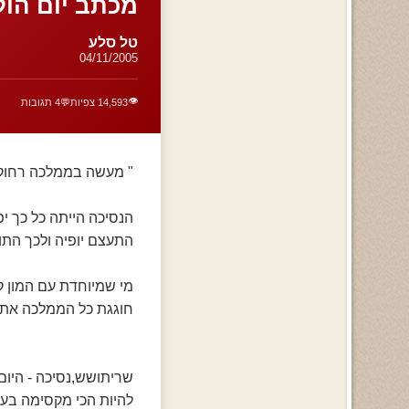
מכתב יום הול
טל סלע
04/11/2005
👁️
14,593 צפיות
💬
4 תגובות
" מעשה בממלכה רחוקה
הנסיכה הייתה כל כך 
התעצם יופיה ולכך התו
מי שמיוחדת עם המון קס
חוגגת כל הממלכה את 17 האביבים שמלאו לנסיכה!...
שריתושש,נסיכה - היום 
להיות הכי מקסימה בעולם