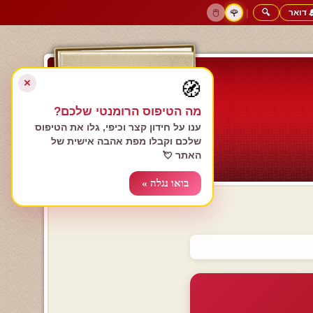
 דואר
🔍
|
🖱️
🌹
דף הבית
גולשים כותבים
הרשם עכשיו
התחבר
צימרים רומנטיים
חנות המתנות