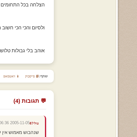
הצלחה בכל התחומים וה
ולסיום והכי הכי חשוב
אוהב בלי גבולות טלושש
שתף:
📘 פייסבוק
📱 וואטסאפ
💬 תגובות (4)
2005-11-05 23:06:36
טולי87
שנהבוש מאמוש אין ע