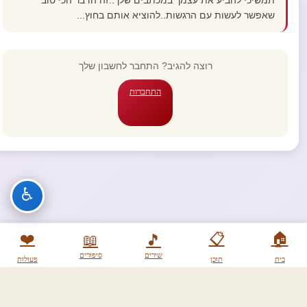
תמשיכי להביע את עצמך במכתבים שלך..זה הדבר הכי טוב
שאפשר לעשות עם הרגשות..להוציא אותם בחוץ...
רוצה להגיב? התחבר לחשבון שלך
התחברות
♿
❤️
📋
🏠
📖
🎵
שירים
סיפורים
בית
תוכן
פעולות