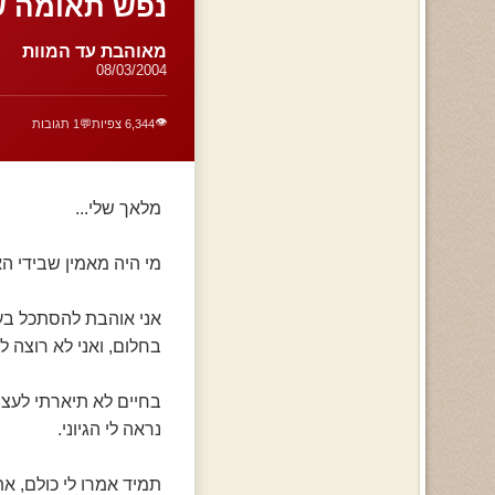
נפש תאומה של
מאוהבת עד המוות
08/03/2004
👁️
6,344 צפיות
💬
1 תגובות
מלאך שלי...
מי היה מאמין שבידי ה
אני אוהבת להסתכל בעי
בחלום, ואני לא רוצה ל
בחיים לא תיארתי לעצמ
נראה לי הגיוני.
תמיד אמרו לי כולם, א