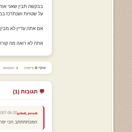
בבקשה תבין שאני אוהב
על שטויות ושנתרכז במה
אם אתה עדיין לא מבין
אתה לא רואה מה קורה 
שתף:
📘 פייסבוק
📱 וואטסאפ
💬 תגובות (1)
007-06-20 21:06:55
galush_potash
המכתתתתב הכי יפה שיש