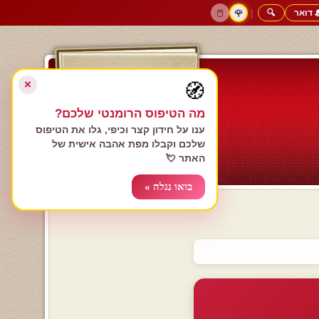
 דואר
🔍
|
🖱️
🌹
דף הבית
גולשים כותבים
הרשם עכשיו
התחבר
צימרים רומנטיים
חנות המתנות