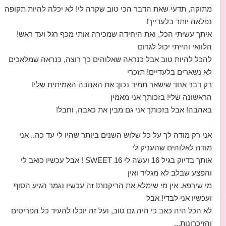
מתוקה, תדעי שאת הדבר הכי טוב שקרה לי! לא יכלה להיות תקופה
נפלאה יותר בלעדייך!
איתך עשיתי הכל, ואת היחידה שמכירה אותי מכף רגל ועד ראש!
הלוואי והייתי יכול לגרום
להכל להיות טוב אבל כנראה שאלוהים כך רוצה, כנראה שמלאכים
לא נשארים בלעדיים! תזכרי
רק דבר אחד שישאר תמיד נכון: את האהבה האמיתית שלי!
הראשונה שלי! בזכותך אני מאמין
באהבה! אבל בזכותך אני גם מבין את כאבה, וחבל!
אני רק מודה לך על כל שלוש השנים ביותר שהיו לי עד כה.. אני
מודה לאלוהים שהעניק לי
אותך בדיוק בגיל 16 ועשה לי SWEET 16 ! אבל עכשיו כואב לי
והפצע שבלב לא מגליד ואין
מי שירפא. אין מי שימלא את הריקנות! זה עכשיו נגמר הגיע הסוף
ועכשיו אני לבדי! אבל
לא הכל היה כאב כי היה גם טוב, ועל זה יוכלו להעיד כל הפריטים
והזיכרונות...