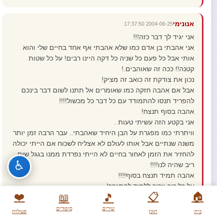
אנונימי
2004-06-25 17:37:50
אני יגיד לך דבר כזה!!!
אני אהבתי בן אדם כמו שלא אהבתי אף אחד בחיים שלי והוא
אותי אבל כל פעם כל שניה כל דקה היינו רבים! על כל שטות
קטנה!! ככה זה שאוהבים.!
נכון את צודקת זה כואב זה מציק!
אבל אם אהבה חזקה כמו שאומרים אל תתנו לשום דבר בינכם
להפריד תנסו להתמודד עם כל דבר כל מכשול!!!!
אהבה בסוף תנצח!
אני בקטע הזה עשיתי טעות .
וויתרתי כמו מפגרת על הבן היחיד שאהבתי.. עבר הרבה זמן יותר
משנה שנתיים אבל אותו לעולם לא אצליח לשכוח אם הייתי יכולה
להחזיר את הזמן לאחור בחיים לא הייתי נפרדת ממנו בגגל שום
♿
ריב שהיה לנו!!!!
אהבה תמיד תנצח בסוף!!!!
על כל ריב צריך ללמוד להתגבר!
❤️
📋
🏠
📖
🎵
לדבר עליו ולנסות לפתור ביחד
שירים
סיפורים
בית
תוכן
פעולות