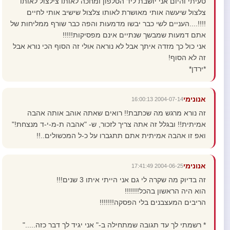
טעיתי והיום אני יושבת ליד הטלפון ומחכה לאותו צילצול לאותו
צלצול שיעשה אותי מאושרת לאותו צלצול שישיב אותי לחיים
!!!!....העניים לשי כבר יבשו מדמעות והפה כבר שורף ממליחות של
אתם דמעות שמבשך שנתיים אינם מפסיקות!!!!!
אני כול כך מזדה איתך אבל לא נוראה אולי זה הסוף הכי נורא אבל
זה לא הסוף!
*ירדן*
אנונימי
2004-07-14 16:00:13
זה נורא מרגש מה שכתבת!! רואים שאתה אוהב אותה אהבה
אמיתית!! ובגלל זה אתה צריך לזכור, ש- "אהבה ת-מ-י-ד מנצחת!"
ואפ זו אהבה אמיתית אתם תתגברו על כ-ל המכשולים..!!
אנונימי
2004-06-25 17:41:49
זה בדיוק מה שקרה לי גם אני הייתי איתו 3 שנים!!!
הוא היה הראשון בהכל!!!!!!!
הריבים המעצבנים בלי הפסקה!!!!!!!
* רשמתי לך עד תגובה שמתחילה ב-" אני יגיד לך דבר כזה....."