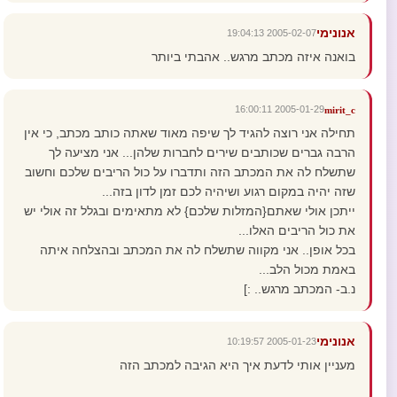
אנונימי
2005-02-07 19:04:13
בואנה איזה מכתב מרגש.. אהבתי ביותר
2005-01-29 16:00:11
mirit_c
תחילה אני רוצה להגיד לך שיפה מאוד שאתה כותב מכתב, כי אין
הרבה גברים שכותבים שירים לחברות שלהן... אני מציעה לך
שתשלח לה את המכתב הזה ותדברו על כול הריבים שלכם וחשוב
שזה יהיה במקום רגוע ושיהיה לכם זמן לדון בזה...
ייתכן אולי שאתם{המזלות שלכם} לא מתאימים ובגלל זה אולי יש
את כול הריבים האלו...
בכל אופן.. אני מקווה שתשלח לה את המכתב ובהצלחה איתה
באמת מכול הלב...
נ.ב- המכתב מרגש.. :]
אנונימי
2005-01-23 10:19:57
מעניין אותי לדעת איך היא הגיבה למכתב הזה