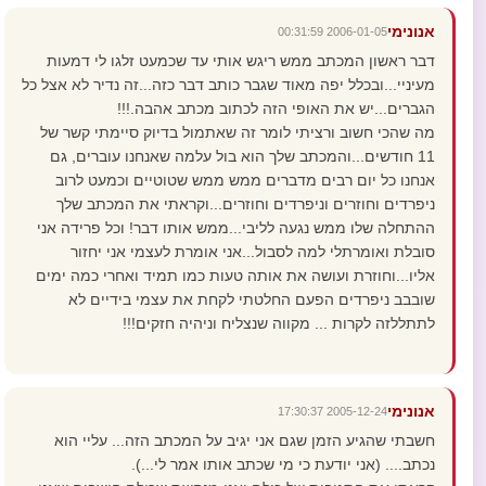
אנונימי
2006-01-05 00:31:59
דבר ראשון המכתב ממש ריגש אותי עד שכמעט זלגו לי דמעות
מעיניי...ובכלל יפה מאוד שגבר כותב דבר כזה...זה נדיר לא אצל כל
הגברים...יש את האופי הזה לכתוב מכתב אהבה.!!!
מה שהכי חשוב ורציתי לומר זה שאתמול בדיוק סיימתי קשר של
11 חודשים...והמכתב שלך הוא בול עלמה שאנחנו עוברים, גם
אנחנו כל יום רבים מדברים ממש ממש שטוטיים וכמעט לרוב
ניפרדים וחוזרים וניפרדים וחוזרים...וקראתי את המכתב שלך
ההתחלה שלו ממש נגעה לליבי...ממש אותו דבר! וכל פרידה אני
סובלת ואומרתלי למה לסבול...אני אומרת לעצמי אני יחזור
אליו...וחוזרת ועושה את אותה טעות כמו תמיד ואחרי כמה ימים
שובבב ניפרדים הפעם החלטתי לקחת את עצמי בידיים לא
לתתללזה לקרות ... מקווה שנצליח וניהיה חזקים!!!
אנונימי
2005-12-24 17:30:37
חשבתי שהגיע הזמן שגם אני יגיב על המכתב הזה... עליי הוא
נכתב.... (אני יודעת כי מי שכתב אותו אמר לי...).