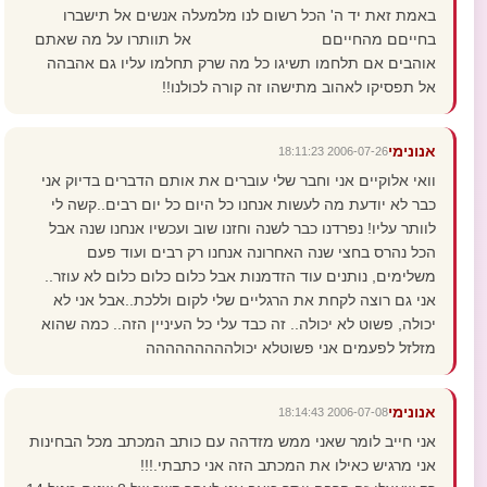
באמת זאת יד ה' הכל רשום לנו מלמעלה אנשים אל תישברו
בחייםם מהחייםם אל תוותרו על מה שאתם
אוהבים אם תלחמו תשיגו כל מה שרק תחלמו עליו גם אהבהה
אל תפסיקו לאהוב מתישהו זה קורה לכולנו!!
אנונימי
2006-07-26 18:11:23
וואי אלוקיים אני וחבר שלי עוברים את אותם הדברים בדיוק אני
כבר לא יודעת מה לעשות אנחנו כל היום כל יום רבים..קשה לי
לוותר עליו! נפרדנו כבר לשנה וחזנו שוב ועכשיו אנחנו שנה אבל
הכל נהרס בחצי שנה האחרונה אנחנו רק רבים ועוד פעם
משלימים, נותנים עוד הזדמנות אבל כלום כלום כלום לא עוזר..
אני גם רוצה לקחת את הרגליים שלי לקום וללכת..אבל אני לא
יכולה, פשוט לא יכולה.. זה כבד עלי כל העיניין הזה.. כמה שהוא
מזלזל לפעמים אני פשוטלא יכולההההההההה
אנונימי
2006-07-08 18:14:43
אני חייב לומר שאני ממש מזדהה עם כותב המכתב מכל הבחינות
אני מרגיש כאילו את המכתב הזה אני כתבתי.!!!