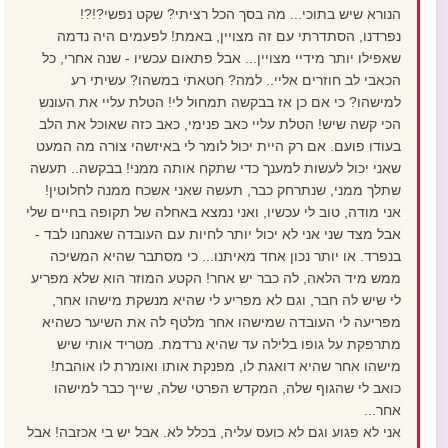
הנורא שיש בתוכי... מה בסך הכל רציתי? שקט נפשי?!?!
נפרדנו, הסתדרתי עם זה מצויין, באמת! לפעמים היה נדמה
שאפילו יותר מידיי מצויין... אבל פתאום עכשיו - שנה אחרי, כל
הכאבי לב חוזרים אליי.. למה? חטאתי במשהו? עשיתי רע
למישהו? כי אם כן אז בבקשה תמחול לי! הטלת עליי את העונש
הכי קשה שיש! הטלת עליי כאב פנימי, כאב כזה שאוכל את הלב
בעודו פועם. אם רק היית יכול לומר לי באיזשהי צורה מה המעט
שאני יכול לעשות למענך כדי שתקח אותה ממני! בבקשה.. תעשה
שתלך ממני, שנתרחק כבר, תעשה שאני אשכח ממנה לחלוטין!
אני מודה, טוב לי עכשיו, ואני נמצא באחלה של תקופה בחיים שלי
אבל מצד שני אני לא יכול יותר לחיות עם העובדה שאנחנו לבד -
בנפרד. או יותר נכון אחד מאיתנו... כי מסתבר שהיא המשיכה
ממש מיד הלאה, לה כבר יש אחר! הקטע המוזר הוא שלא מפריע
לי שיש לה חבר, וגם לא מפריע לי שהיא מנשקת מישהו אחר,
מפריעה לי העובדה שמישהו אחר מלטף לה את השיער כשהיא
מתרפקת על גופו בלילה עד שהיא נרדמת. מטריד אותי שיש
מישהו אחר שהיא דואגת לו, מפנקת אותו ואומרת לו אוהבת!
כואב לי שהגוף שלה, המקדש הפרטי שלה, שייך כבר למישהו
אחר...
אני לא פגוע וגם לא כועס עליה, בכלל לא. אבל יש בי אכזבה! אבל