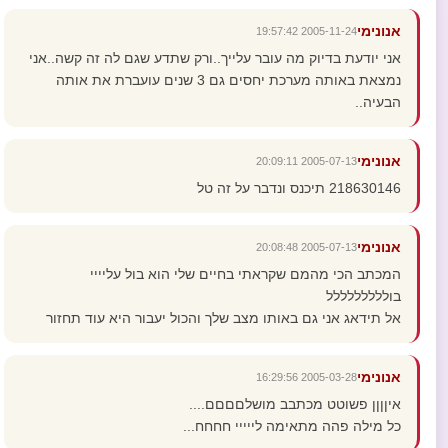
אנונימי
2005-11-24 19:57:42
אני יודעת בדיוק מה עובר עלייך..ורק שתדע שגם לה זה קשה..אני
נמצאת באותה מערכת יחסים גם 3 שנים עועברת את אותה
הבעיה..
אנונימי
2005-07-13 20:09:11
218630146 תיכנס ונדבר על זה טל
אנונימי
2005-07-13 20:08:48
המכתב הכי מהמם שקראתי בחיים שלי הוא בול עליייי
בוללללללללל
אל תידאג אני גם באותו מצב שלך והכול יעבור היא עוד תחזור
אנונימי
2005-03-28 16:29:56
איןןןן פשוטט מכתבב מושלםםםם....
כל מילה פהה מתאימה לייייי חחחח...