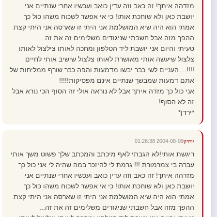
מזדהה איתך! זה כאב וזה עדין כואב ועכשיו אחרי שנתיים אני
יושבת כאן ולא שוחכת אותו! כי אי אפשר לשכוח משהו כול כך
אמתי הוא היה שיא המושלמת אני היתי זו שארסה אני היתי קצת
ההפך מזה אבל חשבתי שניגודים משלימים זה את זה...
טעיתי והיום אני יושבת ליד הטלפון ומחכה לאותו צילצול לאותו
צלצול שיעשה אותי מאושרת לאותו צלצול שישיב אותי לחיים
!!!!....העניים לשי כבר יבשו מדמעות והפה כבר שורף ממליחות של
אתם דמעות שמבשך שנתיים אינם מפסיקות!!!!!
אני כול כך מזדה איתך אבל לא נוראה אולי זה הסוף הכי נורא אבל
זה לא הסוף!
*ירדן*
2004-08-09 01:26:38
יורדון
ריגשת אותי!לא הגבתי לאף מיכתב והמכתב שלך פשוט משך אותי
עברה בי צמרמורת !!! גרמת לי להיזכר במה שהיה לי אני כול כך
מזדהה איתך! זה כאב וזה עדין כואב ועכשיו אחרי שנתיים אני
יושבת כאן ולא שוחכת אותו! כי אי אפשר לשכוח משהו כול כך
אמתי הוא היה שיא המושלמת אני היתי זו שארסה אני היתי קצת
ההפך מזה אבל חשבתי שניגודים משלימים זה את זה...