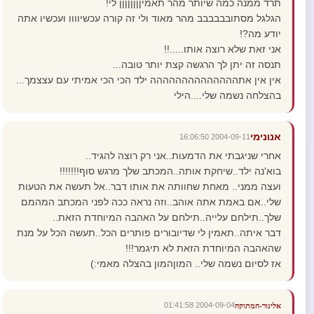
תרד ממנה כמה שיותר מהר תאמיןןןןןןןן לי!
הגלגל מסתובבבבבב מהר מאוד ולי זה קורה עכשיוווו ועכשיו אתה
יודע מה?!
אני זאת שלא רוצה אותו.....!!
תנסה זה יתן לך הרגשה קצת יותר טובה...
אין אין אתהההההההההההההה ילד הכי הכי אמיתי עם עצצמך...
בהצלחה נשמה שלי....הילי
אנונימי
2004-09-11 16:06:50
אחרי שניגבתי את הדמעות..אני רק רוצה להגיד..
בוא'נה ילד..שיחקת אותה..המכתב שלך מרגש סוף!!!!!!!
ועצה ממני.. מאחת שחוותה את אותו דבר..אל תעשה את הטעות
שלי..אם באמת אתה אוהב..וזה נראה ככה לפני המכתב המהמם
שלך..תילחם עלייה..תילחם על האהבה המיוחדת הזאת..
דבר איתה..תאמין לי שדיובורים פותרים הכל..תעשה הכל על מנת
שהאהבה המיוחדת הזאת לא תיגמר!!!
אז לסיום נשמה שלי.. המוןהמון בהצלה מאמי:)
2004-09-04 01:41:58
אלינור-המתוקה