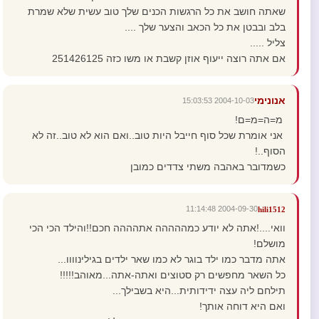
שאתה חושב את כל הרגשות הכנים שלך טוב עשית שלא שמרת
בלב ובבטן את כל הכאב והצער שלך ....
צליל .....
אם אתה רוצה ייעוף אוזן קשבת או משו כזה 251426125
אנונימי
2004-10-03 15:03:53
מ=ה=מ=ם!
אני אומרת שכל סוף חייבל היות טוב..ואם הוא לא טוב..זה לא
הסוף..!
כשמדובר באהבה משתי צדדים כמובן
2004-09-30 11:14:48
hili1512
וואי....!אתה לא יודע כמההההה אתהההה חכם!!והילד הכי הכי
מושלם!
אתה מדבר כמו ילד בוגר לא כמו שאר ילדים בגילינוווו...
כל השאר מחפשים רק סטוצים ואתה-אתה...מאוהב!!!!!
תילחם ליה עצה ידידותית...היא בשבילך...
ואם היא דוחה אותך!