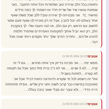
ותאמין בכל הלב שיהיה טוב ושלמרות הכל אתה תתגבר...(אני
שומעת עכשיו שיר של שרית חדד אז רשמתי לך כמה מילים
מהשיר..)!! אני מבטיחה לך שיהיה טוב!! ללב שכל משלו שאף
אחד בעולם לא יוכל להבין..אבל זה רק מוכיח לנו שאף פעם אסור
לחשוב עם הראש, רק עם הלב..אז הנה העצה שלי: לך בעקבות
הלב, רק הוא יוביל אותך למקומות האמיתיים שתמיד חלמת
להגיע אליהם... ותחייך החיוך שלך יותר מקסים ויותר שווה מכל
דבר..
אנונימי
2004-10-31 21:58:35
ממש יפה......אני מבינה בדיוק איך אתה מרגיש.......גם לי זה
קרה......לא 3 שנים......אני לא כ"כ ברת מזל כמוך אבל גם תקופה
לא קצרה....לפחות בשבילי...
אולי זה נישמע לכל מי שקורא ת'הודעה הזאת דבילי אבל אני
מאוהבת במישהו כבר קרוב לשנה וחצי ורק שליש...אפילו פחותתת
הייה הדדי.....ולא עובר יום מבלי שאני בוכה בגללו.....
אנונימי
2004-10-31 21:58:34