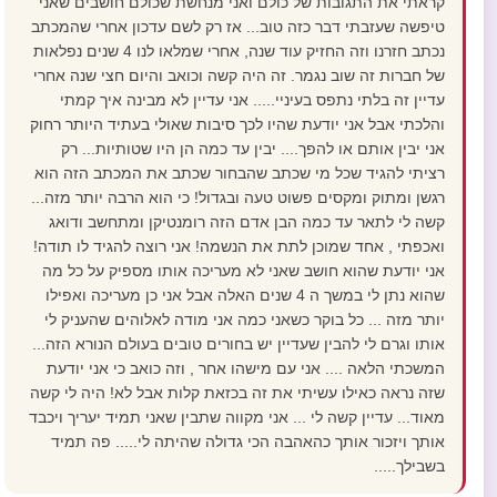
קראתי את התגובות של כולם ואני מנחשת שכולם חושבים שאני
טיפשה שעזבתי דבר כזה טוב... אז רק לשם עדכון אחרי שהמכתב
נכתב חזרנו וזה החזיק עוד שנה, אחרי שמלאו לנו 4 שנים נפלאות
של חברות זה שוב נגמר. זה היה קשה וכואב והיום חצי שנה אחרי
עדיין זה בלתי נתפס בעיניי..... אני עדיין לא מבינה איך קמתי
והלכתי אבל אני יודעת שהיו לכך סיבות שאולי בעתיד היותר רחוק
אני יבין אותם או להפך.... יבין עד כמה הן היו שטותיות... רק
רציתי להגיד שכל מי שכתב שהבחור שכתב את המכתב הזה הוא
רגשן ומתוק ומקסים פשוט טעה ובגדול! כי הוא הרבה יותר מזה...
קשה לי לתאר עד כמה הבן אדם הזה רומנטיקן ומתחשב ודואג
ואכפתי , אחד שמוכן לתת את הנשמה! אני רוצה להגיד לו תודה!
אני יודעת שהוא חושב שאני לא מעריכה אותו מספיק על כל מה
שהוא נתן לי במשך ה 4 שנים האלה אבל אני כן מעריכה ואפילו
יותר מזה ... כל בוקר כשאני כמה אני מודה לאלוהים שהעניק לי
אותו וגרם לי להבין שעדיין יש בחורים טובים בעולם הנורא הזה...
המשכתי הלאה .... אני עם מישהו אחר , וזה כואב כי אני יודעת
שזה נראה כאילו עשיתי את זה בכזאת קלות אבל לא! היה לי קשה
מאוד... עדיין קשה לי ... אני מקווה שתבין שאני תמיד יעריך ויכבד
אותך ויזכור אותך כהאהבה הכי גדולה שהיתה לי..... פה תמיד
בשבילך.....