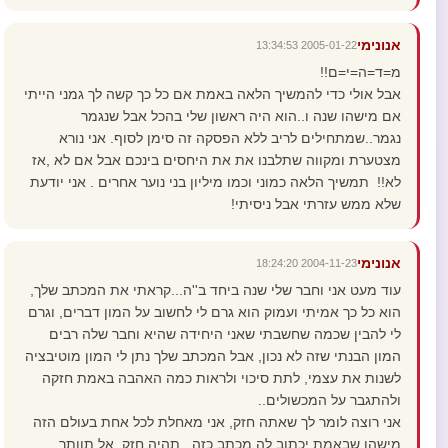
אנונימי
2005-01-22 13:34:53
מ=ד=ה=י=ם!!
אבל אולי כדי להמשיך הלאה באמת אם כל כך קשה לך גמני הייתי
אם מישהו שנה ו..הוא היה ראשון שלי בהכל אבל שנגמר
נגמר..שמתחילים לריב ללא הפסקה זה סימן לסוף. אני נורא
מצטערת ומקווה שתלבנו את את היחסים בינכם אבל אם לא ,אז
לא!! תמשיך הלאה כמוני וכמו מיליון בני נוער אחרים . אני יודעת
שלא ממש עזרתי אבל ניסיתי!
אנונימי
2004-11-23 18:24:20
עוד מעט אני וחבר שלי שנה ביחד ב''ה...קראתי את המכתב שלך,
הוא כל כך אמיתי ועמוק הוא גרם לי לחשוב על המון דברים, וגרם
לי להבין שכמה שחשבתי שאני היחידה שהיא וחבר שלה רבים
המון הבנתי שזה לא נכון, אבל המכתב שלך נתן לי המון מוטיבציה
לשנות את עצמי, לתת סיכוי ולראות כמה האהבה באמת חזקה
ולהתגבר על המכשולים..
אני רוצה לומר לך שאתה חזק, אני מאחלת לכל אחת בעולם הזה
מישהו שבאמת יכתוב לה מכתב כזה...תהיה חזק, אל תוותר,