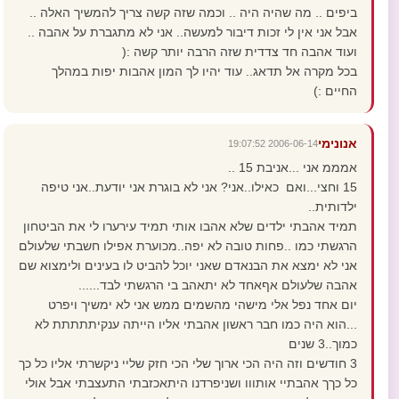
ביפים .. מה שהיה היה .. וכמה שזה קשה צריך להמשיך האלה ..
אבל אני אין לי זכות דיבור למעשה.. אני לא מתגברת על אהבה ..
ועוד אהבה חד צדדית שזה הרבה יותר קשה :(
בכל מקרה אל תדאג.. עוד יהיו לך המון אהבות יפות במהלך
החיים :)
אנונימי
2006-06-14 19:07:52
אמממ אני ...אניבת 15 ..
15 וחצי...ואם כאילו..אני? אני לא בוגרת אני יודעת..אני טיפה
ילדותית..
תמיד אהבתי ילדים שלא אהבו אותי תמיד עירערו לי את הביטחון
הרגשתי כמו ..פחות טובה לא יפה..מכוערת אפילו חשבתי שלעולם
אני לא ימצא את הבנאדם שאני יוכל להביט לו בעינים ולימצוא שם
אהבה שלעולם אףאחד לא יתאהב בי הרגשתי לבד......
יום אחד נפל אלי מישהי מהשמים ממש אני לא ימשיך ויפרט
...הוא היה כמו חבר ראשון אהבתי אליו הייתה ענקיתתתתת לא
כמוך..3 שנים
3 חודשים וזה היה הכי ארוך שלי הכי חזק שליי ניקשרתי אליו כל כך
כל כךך אהבתיי אותווו ושניפרדנו היתאכזבתי התעצבתי אבל אולי