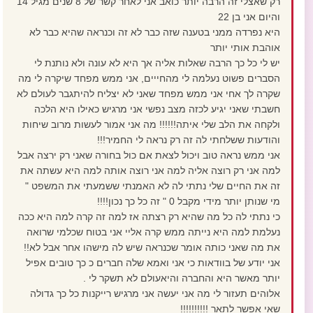
רק שאצלי זה הרבה יותר כואב אני לאחר קשר של 8 שנים מגיל 14
והיום אני בן 22
היא נפרדה ממני בטענה שזה כבר לא זה וכנראה שהיא כבר לא
אוהבת אותי יותר
יש לי כל כך הרבה שאלות אליה אך היא לא עונה ולא נותנת לי
הסברים פשוט נעלמה לי מהחייים, אני ממש מפחד שיקרה לי מה
שקרה לך אחי אני ממש מפחד שאני לא יצליח להיתגבר לעולם לא
חשבתי שאני יגיע לכזה מצב נפשי אני מרגיש כאילו היא הלכה
ולקחה את הלב שלי איתה!!!!!! מה אני אמור לעשות מרוב שיחות
והודעות ששלחתי לה זה רק נראה לי החמיר!!!
אני ממש נראה טוב ויכול לצאת אם כול בחורה שאני רק ירצה אבל
למה אני רק רוצה אליה למה אני רוצה אותה למה היא עשתה את
זה את החיים שלי נתתי לה לא האמנתי ששמעתי את המשפט "
מי שנותן יותר מידי מקבל 0 " זה כל כך נכון!!!!
כי נתתי לה כל מה שהיא רק רצתה אז למה זה קרה למה היא ככה
נעלמת למה היא נייתה ממש קרה אליי אני בטוח שכלמי שרואה
את מה שאני כותה אומר שכנראה שיש לה מישהו אחר אבל לא!!
אני יודע של בוודאות כי אני ואמא שלה חברים כ כך טובים אפיל
יותר מאשר היא והחברה והיאעולם לא תשקר לי .
אלוהים תעזור לי מה אני יעשה אני מרגיש רייקנות כל כך גדולה
שאי אפשר לתאר !!!!!!!!!!