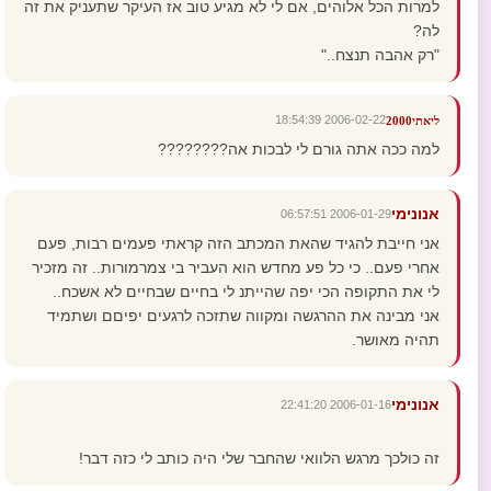
למרות הכל אלוהים, אם לי לא מגיע טוב אז העיקר שתעניק את זה
לה?
"רק אהבה תנצח.."
2006-02-22 18:54:39
ליאתי2000
למה ככה אתה גורם לי לבכות אה????????
אנונימי
2006-01-29 06:57:51
אני חייבת להגיד שהאת המכתב הזה קראתי פעמים רבות, פעם
אחרי פעם.. כי כל פע מחדש הוא העביר בי צמרמורות.. זה מזכיר
לי את התקופה הכי יפה שהייתנ לי בחיים שבחיים לא אשכח..
אני מבינה את ההרגשה ומקווה שתזכה לרגעים יפיםם ושתמיד
תהיה מאושר.
אנונימי
2006-01-16 22:41:20
זה כולכך מרגש הלוואי שהחבר שלי היה כותב לי כזה דבר!