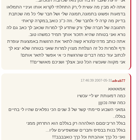
אני יודעת שעבר הרבה זמן מאז שכתבת תמכתב..
אתה לא מבין מה עשית לי,רק התחלתי לקרוא אותו ועיניי התמלאו
בדמעות ופשוט בתמונה,תמונה שלי ושל חבר שלי כל מה שכתבת
בדיוק מה קרה לי ולחבר שלי..וזה כ''כ כואב,במקרה קראתי
תתגובה של חברה שלך ורק שתדע לך למרות שכאב לך כאב גם לה
נורא ואני בטוחה שהיא תזכור אותך תמיד כמשהו טוב.
אתה כותב מדהים!נורא קשה לתאר את הרגשות באמצעות עופרת
ודף ולמרות כל זה הצלחת מצוין למרות שאני בטוחה שלא יצא לך
לכתוב עוד כמה דברים שהרגשת כי אי אפשר לתאר אותם!
אני מקווה שעכשיו הכל טוב אצלך ושניכם מאושרים!!!
2007-05-31 17:46:39
advab77
אמאאאא
כמה דמעותת יש ליי עכשיו
כמה שזה נכוןןן
גמאני השבוע סיימתי קשר של 3 שנים הכי נפלאים שהיו לי בחיים
בגללו..
בגלל הריביםםם האלההה רק בגללם הוא התרחק ממני
בגלל בנות בבסיס וחברים שמשפיעים עליו...
ואני כל כךך אוהבתת וכל כךך כואבבבב!!!