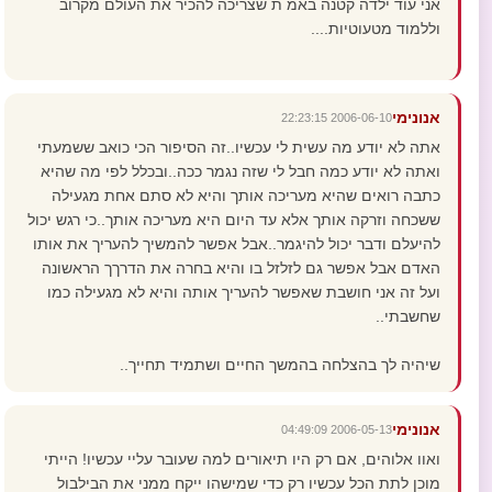
אני עוד ילדה קטנה באמ ת שצריכה להכיר את העולם מקרוב
וללמוד מטעוטיות....
אנונימי
2006-06-10 22:23:15
אתה לא יודע מה עשית לי עכשיו..זה הסיפור הכי כואב ששמעתי
ואתה לא יודע כמה חבל לי שזה נגמר ככה..ובכלל לפי מה שהיא
כתבה רואים שהיא מעריכה אותך והיא לא סתם אחת מגעילה
ששכחה וזרקה אותך אלא עד היום היא מעריכה אותך..כי רגש יכול
להיעלם ודבר יכול להיגמר..אבל אפשר להמשיך להעריך את אותו
האדם אבל אפשר גם לזלזל בו והיא בחרה את הדרךך הראשונה
ועל זה אני חושבת שאפשר להעריך אותה והיא לא מגעילה כמו
שחשבתי..
שיהיה לך בהצלחה בהמשך החיים ושתמיד תחייך..
אנונימי
2006-05-13 04:49:09
ואוו אלוהים, אם רק היו תיאורים למה שעובר עליי עכשיו! הייתי
מוכן לתת הכל עכשיו רק כדי שמישהו ייקח ממני את הבילבול