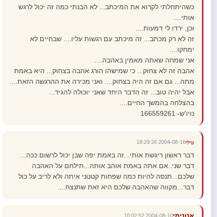
כשהיתחלתי לקרוא את המיכתב... לא הבנתי כמה זה יכול לרגש
אותי....
וכן, ירדו לי דמעות....
זה לא רק מכתב... זה מיכתב עם רגשות עליו.... שבחיים לא
ימחקו....
אני שמחה שאתה מאמין באהבה....
אהבה זה לא צחוק... כי שמישהו הורג אהבה בצחוק... היא באמת
מתה... גם אם זה היה בצחוק.... ואני מכירה את ההרגשה הזאת....
אבל יהיה טוב... זה הדבר היחד שאני יוכולה להגיד...
בהצלחה בהמשך החיים....
נויו'ש- 166559261
2004-08-16 18:29:26
טילי
דבר ראשון ריגשת אותי...זה באמת יפה שבן יכול לרשום ככה...
דבר שני..אם אתה באמת אוהב אותה...תילחם על האהבה
שלכם...תנסה להיות כמה שפחות קטנוני איתה ולא לריב על כול
דבר...מקווה שהאהבה שלכם היא זאת שתנצח....
אנונימי
2004-08-10 10:02:52