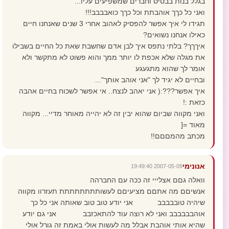
בגלל בנות בבסיס וחברים שמשפיעים עליו...
ואני כל כךך אוהבתת וכל כךך כואבבבב!!!
תגידו לי איך אפשר להפסיק לאהוב אחרי 3 שנים שאנחנו חיים
כאילו אנחנו נשואים?
איךךך? בלתי נתפס איך לבן אדם שחשבת שאת כל החיים בשבילו
את מגלה שלא אכפת לו יותר ממך והוא פשוט לא מתקשר ולא
אומר לך שהוא מתגעגע
ובחיים לא יגיד לך "אני אוהב אותך"...
איך אפשר???:( אני יאהב לנצח.. אי אפשר לשכוח בחיים אהבה
כזאת :!
ואני מקווה שביום שהוא יבין זה לא יהייה מאוחר מדיי... מקווה
מאוד =[
מכתב מהמםםם!!
אנונימי
2007-05-09 19:49:40
וואלה גםם אצלייי זה ככה עם החברהה
אנשיםם מה אתםם מציעיםם לעשותתתתתתתת תעזרוו מקווה
שיהיה טובבבבב אני יודע טוב טוב שאותה אני כל כך
אוהבבבבבב ואני לא רוצה עוד להתאכזבב אני גם יודע
שהיא אותי אוהבת אבלל מה לעשות אולי באמת זה גורל אולי