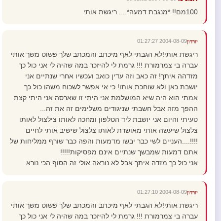
100מם!! *מנגבת דמעה*.... ריגשת אותי
2004-08-09 01:27:27
יורדון
ריגשת אותי!לא הגבתי לאף מיכתב והמכתב שלך פשוט משך אותי
עברה בי צמרמורת !!! גרמת לי להיזכר במה שהיה לי אני כול כך
מזדהה איתך! זה כאב וזה עדין כואב ועכשיו אחרי שנתיים אני
יושבת כאן ולא שוחכת אותו! כי אי אפשר לשכוח משהו כול כך
אמתי הוא היה שיא המושלמת אני היתי זו שארסה אני היתי קצת
ההפך מזה אבל חשבתי שניגודים משלימים זה את זה...
טעיתי והיום אני יושבת ליד הטלפון ומחכה לאותו צילצול לאותו
צלצול שיעשה אותי מאושרת לאותו צלצול שישיב אותי לחיים
!!!!....העניים לשי כבר יבשו מדמעות והפה כבר שורף ממליחות של
אתם דמעות שמבשך שנתיים אינם מפסיקות!!!!!
אני כול כך מזדה איתך אבל לא נוראה אולי זה הסוף הכי נורא
2004-08-09 01:27:10
יורדון
ריגשת אותי!לא הגבתי לאף מיכתב והמכתב שלך פשוט משך אותי
עברה בי צמרמורת !!! גרמת לי להיזכר במה שהיה לי אני כול כך