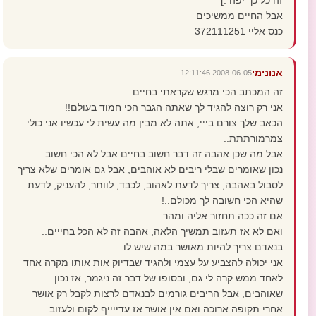
זה כל כך יפה :]
אבל החיים ממשיכים
כנס אליי 372111251
אנונימי
2008-06-05 12:11:46
זה המכתב הכי מרגש שקראתי בחיים....
אני רק רוצה להגיד לך שאתה הגבר הכי חמוד בעולם!!
הכאב שלך צורם בייי, אתה לא מבין מה עשית לי עכשיו אני כולי
צמרמורתתת..
אבל מה שכן אהבה זה דבר חשוב בחיים אבל לא הכי חשוב..
נכון שאומרים שבלי ריבים לא אוהבים, אבל גם אומרים שלא צריך
לסבול באהבה, צריך לדעת לאהוב, לכבד, לוותר, להעניק, לדעת
שהיא הכי חשובה לך מכולם..!
אם זה ככה תחזור אליה ומהר...
ואם לא אז תעזוב תמשיך הלאה, אהבה זה לא הכל בחייים..
בנאדם צריך להיות מאושר במה שיש לו..
אני יכולה להצביע על עצמי ולהגיד שבדיוק אות אותו מקרה אחד
לאחד ממש קרה לי גם, ובסופו של דבר זה ניגמר, אז נכון
שאוהבים, אבל הריבים גורמים לבנאדם לרצות לקבל רק אושר
אחרי תקופה ארוכה ואם אין אושר אז עדייייף לקום ולעזוב..