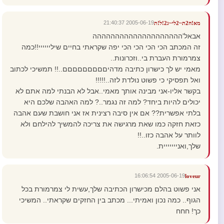
2005-06-19 21:40:37
מא!ה2ת~2לי~ג2!ל!ת
אבאל'הההההההההההההההההההה
זה המכתב הכי הכי הכי הכי יפה שקראתי בחיים שיליייייי!!כמה
צמרמורת העברת בי..וזכרונות..
מאמי יש לך כישרון כתיבה מדהיםםםםםםםםם..!! תמשיכי לכתוב
ואל תפסיקי כי פשוט נולדת לזה..!!!!!
בקשר אליו-אני מבינה אותך מאמי..אבל לא הבנתי למה אתם לא
יכולים להיות ביחד? למה זה נגמר..? למה האהבה שלכם היא
בלתי אפשרית?? אם אין סיבה רצינית אז אני חושבת שעם אהבה
כזאת חזקה כמו שאת מרגישה את צריכה להמשיך להילחם ולא
לוותר על אהבה כזו..!!
שלך,ואנייייייית.
2005-06-19 16:06:54
loveur
אני פשוט בהלם מכישרון הכתיבה שלך,עשית לי צמרמורת בכל
הגוף.. כמה נכון ואמיתי... מכתב בין החזקים שקראתי.. המשיכי
כך! חחח