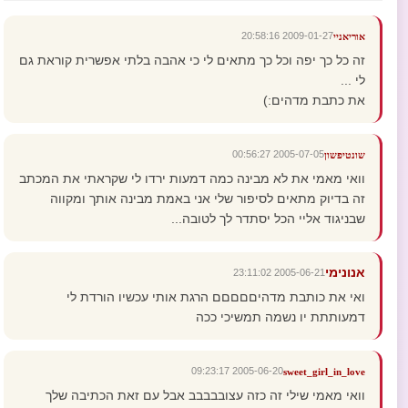
2009-01-27 20:58:16
אוריאניי
זה כל כך יפה וכל כך מתאים לי כי אהבה בלתי אפשרית קוראת גם
לי ...
את כתבת מדהים:)
2005-07-05 00:56:27
שונטיפשון
וואי מאמי את לא מבינה כמה דמעות ירדו לי שקראתי את המכתב
זה בדיוק מתאים לסיפור שלי אני באמת מבינה אותך ומקווה
שבניגוד אליי הכל יסתדר לך לטובה...
אנונימי
2005-06-21 23:11:02
ואי את כותבת מדהיםםםםם הרגת אותי עכשיו הורדת לי
דמעותתת יו נשמה תמשיכי ככה
2005-06-20 09:23:17
sweet_girl_in_love
וואי מאמי שילי זה כזה עצובבבבב אבל עם זאת הכתיבה שלך