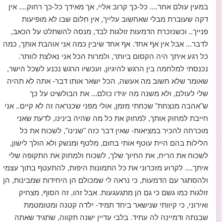
במעין עולם אחר.... כל-כך קרוב אליי, אך מאידך כל-כך רחוק.... אין
דקה שעוברת מבלי שאחשוב עלייך, אין חלום שבו לא מופיעות
פנייך.. וכשנזכרת הדמעות זולגות לבד, מנסה להשתלט על הכאב,
לדבר... אבל אין אף אחד. אף אחד שיבין כמה אני אוהבת אותך, כמה
כל רגע איתך היה הקסום ביותר, ולמרות הכל אני נאלצת לוותר.
נכנסתי למלחמה בין הרגש להיגיון, ועכשיו הרגש נכנע לשכל הישר,
שאומר שלא חשוב מה אעשה, הכל ישאר אותו דבר- אתה לא תהיה
שלי לעולם, ולא משנה מה יגידו כולם... את הבולשיט על כך
ש"אהבה מנצחת" שכחתי מזמן, אולי מפני שכנראה זה לא קיים.. אני
חייבת למחוק אותך, למחוק את כל מה שהיה בינינו, לדעת שאני
מוכרחה להכיר במציאות- שאין דבר כזה "שנינו", לשכוח את כל
הלילות בהם היית עוטף אותי בחום, מלטף ומנשק ולא הולך לישון,
לשכוח את הריח, את החיוך שלך, לשכוח ולמחוק את התקופה שלי
איתך.... לקרוע מזכרוני את כל התמונות היפות, להתעטף בתוך עצמי
ולהסתגר עם הדמעות, כי נראה לי שמכולם הן היחידות שמבינות, הן
זולגות כמו גשם כי גם הן מתגעגעות. אבל זהו, זה הסוף, מצחיק
ואירוני, כי קיוותי שנישאר ביחד תמיד- ילדה קטנה ומטומטמת
שבנתה ודמיינה לה עתיד. בלבי עדיין ישנה תקווה, שתגיד שאתה