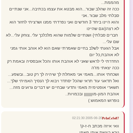
מהממת...
ככה זה שהלב שבור...הוא מבטא את עצמו בכתיבה...אני שנתיים
סבלתי מלב שבור..אני
והוא היינו ביחד 3 חודשים ואני נפרדתי ממנו ושרציתי לחזור הוא
לא רצה{וגם שהיינו
חברים סבלתי} ושנתיים שלמות שהוא מלכלכך עלי..צוחק עלי...לא
שם עלי...
אבל הגעתי לשלב בחיים שאמרתי שאם הוא לא אוהב אותי גמני
לא אוהבת,כל יום
החדרתי לי לראש שאני לא אוהבת אותו והכל אובססיה ובאמת רק
ככה יצאתי מז'ה
ושכחתי אותו...מאמי אני מאחלת לך שיהיה לך רק טוב...ובשפע...
ואל תדאגי עוד תראי שהכל יסתדר ויבוא לך הנסיך האמיתי שלך...
תשארי אופטימית מאמי ותדעי שבחיים יש דברים גרועים מזה...
אוהבת המון-מוןןןןןןן ובכמויות..
נופרוש המאמוש:)
2005-06-20 02:21:30
PrInCeSs87
וואי איזה מכתב ח-ז-ק!
נורא ריגשת אותי מאמי..