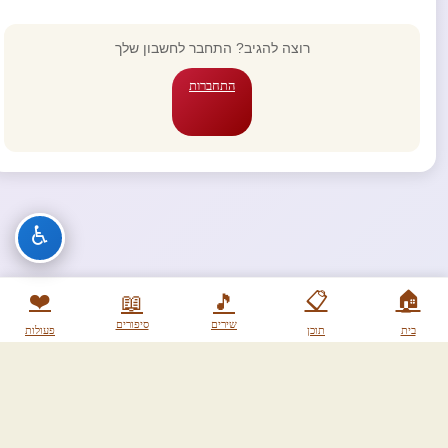
רוצה להגיב? התחבר לחשבון שלך
התחברות
♿
❤️
📋
🏠
📖
🎵
שירים
סיפורים
בית
תוכן
פעולות