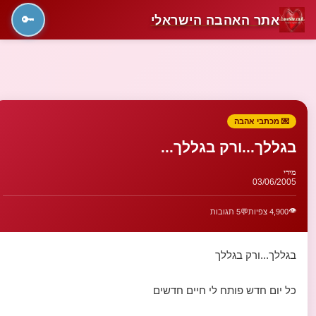
אתר האהבה הישראלי
🔑
💌 מכתבי אהבה
בגללך...ורק בגללך...
מירי
03/06/2005
👁️
4,900 צפיות
💬
5 תגובות
בגללך...ורק בגללך
כל יום חדש פותח לי חיים חדשים