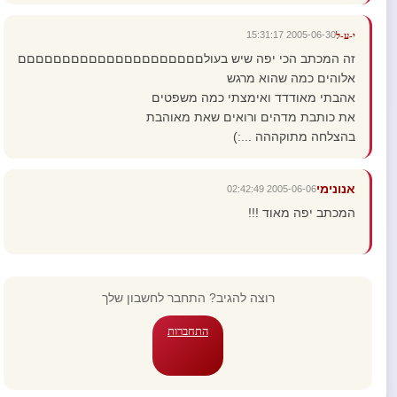
2005-06-30 15:31:17
י-ע-ל
זה המכתב הכי יפה שיש בעולםםםםםםםםםםםםםםםםםםםםם
אלוהים כמה שהוא מרגש
אהבתי מאודדד ואימצתי כמה משפטים
את כותבת מדהים ורואים שאת מאוהבת
בהצלחה מתוקההה ...:)
אנונימי
2005-06-06 02:42:49
המכתב יפה מאוד !!!
רוצה להגיב? התחבר לחשבון שלך
התחברות