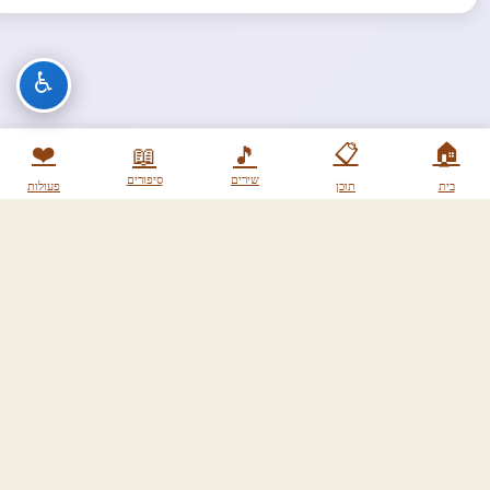
♿
❤️
📋
🏠
📖
🎵
שירים
סיפורים
בית
תוכן
פעולות