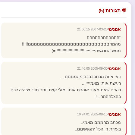
💬 תגובות (5)
אנונימי
2007-03-20 21:00:15
זהההההההההההה
מהמהםםםםםםםםםםםםםםםםםםםםםםםםםםם!!!!!
ממש התרגשתיייייייי!!!!!!!!!!!!!!!!!!!!!!!! =)
אנונימי
2005-09-30 21:40:05
וואי איזה מכתבבבבב מהמםםם...
ריגשת אותי מאמיייי...
רואים שאת מאוד אוהבת אותו..אולי קצת יותר מדי..שיהיה לכם
בהצלחההה...!
אנונימי
2005-08-15 10:24:01
מכתב מהממם מאמי..
בעזרת ה' הכל יתגששםם..