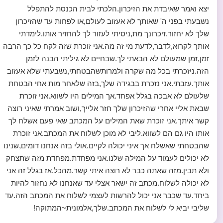
יצא ואמר שאיבדת את הזיכרון.הלכתי לבית הכנסת להתפלל
נשבעתי בפני ה' שאותך לא אעזוב לעולם,או לפחות עד שהזיכרון
שלך לא יחזור.זיכרונך מת,ניסיתי לעזור לך להחזיר אותו.לימדתי
אותך לקרוא,לדבר,לדעת מי זה מה.אני זוכרת שזה לקח כל כך הרבה
זמן,זמן שמעולם לא הבאתי לך.שבחיים לא גיליתי הבנה לזמן
הזה.ניזכרתי בכל מה שקרה ולמרותשהבטחתי,נשבעתי שלא אעזוב
אותך.עזבתי.אני נזכרת בבגידה שלך,בזה שלאחר מות אחי הבטחת
שלעולם לא אבכה בגלל אפחד.אך המילים היו לשווא.אני זוכרת
שבאת אליי אחרי שהזיכרון שלך חזר אלייך,ושוב אמרתי שאיני רוצה
קשר איתך.אני זוכרת שאת המילים על המכתב שאי פעם אשלח לך
אותו היו גם הם לשווא.ליבי לא מוכן לשלוח את המכתב.אני זוכרת
שהבטחתי שאשלח אך איני יכולה לקיים.אולי בזה אנחנו דומים,שנינו
לא יכולים לעמוד על המילה שלנו.אני מפחדת.מפחדת מזה שתצחק
ולא תבין.מזה שאתה כבר לא רוצה איתי קשר.מהכל.אז בגלל זה אני
לא יכולה לשלוח.מכתב זה ישאר אצלי עד שאנחנו לא נחזור להיות
ביחד.עד שכבר אני יכול להרשות לעצמי לשלוח את המכתב הזה.עד
שליבי יביא לי לשלוח את המכתב.שלך,אלמונית~המתוקה!