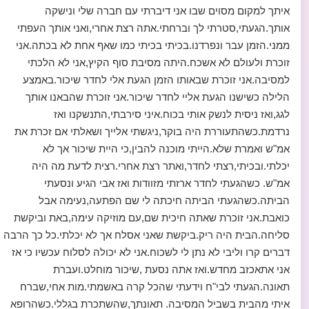
איתך למקום מסוים שבו אני דיברתי עם חברה שלי ונישקה
אותך.הגעתי,סטרתי לך וברחתי.אתה רצת אחרי,ואני אותך העפתי
ממני.הזמן עבר ונפרדנו.בכיתי בכיתי כמו שאף אחת לא בכתה.אני
זוכרת ולעולם לא אשכח.היתה מסיבת סוף הקיץ,אני לא הלכתי
למסיבה.אני זוכרת שבאותו הזמן הגעת אלי לחדר שיכור.באמצע
הלילה כשישנו הגעת אליי לחדר שיכור.אני זוכרת שהבאנו אותך
לגג,ואז ניסית לנשק אותי בכוח.איני סירבתי,התנשקנו ואז
נרדמת.כשהתעוררת היה בוקר,ניגשתי אלייך ושאלתי אם זכרת את
אמ"ש ואמרת שלא.הייתי מוכנה להבין,כי היית שיכור אך לא
יכלתי.ובכיתי,רצתי לחדר,ואתר רצת אחרי.רצית לדעת מה היה
אמ"ש. כשהגעתי לחדר ארזתי מזוודות ואז אבי הגיע ונסעתי
הביתה.כשהגעתי הביתה חיכתה לי שם הפתעה,נעימה אבל
כואבת.אני זוכרת שאתה חיכית שם,עם מוזיקה עימה,באת וביקשת
סליחה.הבית היה ריק.ביקשת שאני אסלח אך לא יכלתי.כל כך הרבה
דברים קרו וליבי לא נתן לי לשכוח.אני לא יכולה לסלוח עכשיו כי אז
אני אתאכזב מחדש.ואז אתה נסעת ,שיכור מוחלט.ועברת
תאונה.הגעתי לבי"ח וידעתי שהכל קרה באשמתי.מות אחי,שברח
איתי מהבית בשביל המסיבה. תאונתך,שהשתכרת בגללי.כשהרופא