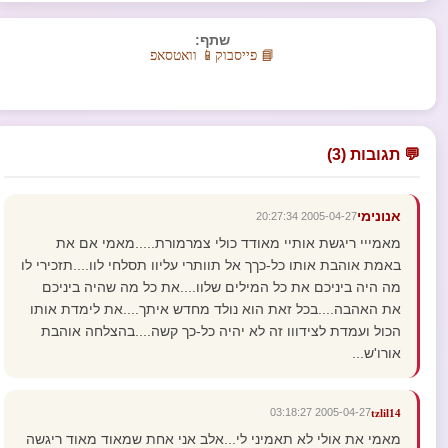
שתף:
📘 פייסבוק
📱 וואטסאפ
💬 תגובות (3)
אנונימי
2005-04-27 20:27:34
מאמייי ריגשת אותיי מאודד כולי צמרמורת.....מאמי אם את
באמת אוהבת אותו כל-כךך אל תוותרי עליוו תסלחי לוו....תזכירי לו
מה היה ביניכם את כל המילים שלוו....את כל מה שהיה ביניכם
את האהבה....בכל זאת הוא נולד מחדש איתך....את לימדת אותו
הכול ועמדת לצידווו זה לא יהיה כל-כך קשה....בהצלחה אוהבת
אורו'ש...
2005-04-27 03:18:27
tzlil14
מאמי את אולי לא תאמיני לי...אלב אני אחת שמאוד מאוד ריגשה