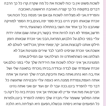
לשכוח.פשוט אין בי כוח לשכוח את כל מה שקרה.קרו כל כך הרבה
דברים בתקופה כל כך קצרה.האהבה הראשונה,האכזבה
והפרידה.אני לא מצליחה לשכוח גם אם אני מנסה בכל הכוח.אני
זוכרת שבאותו הקיץ היינו בבית ספר יפה,נעים,בית הספר למוזיקה
שאהבנו כל כך אחד את השני.בהתחלה כשהגעתי,הייתי
חדשב,אפחד לא רצה להיות איתי בקשר,רק אתה שגם אתה ירדת
עליי בפני כולם.על הלבוש,המראה,הבכי.אני זוכרת שבאותו הזמן
חילקו אותנו לקבוצות.אהוב יקר,יצאתי איתך,זוכר?!אני לעולם לא
אשכח.אני זוכרת שניסינו לחבר לבד שירים ומנגינות אבל לא
הצלחנו.ואז כשהתאחדנו זה הצילח,אני עם המילים,אתה
המנגינה.אך איני יכולה לשכוח את הירידות שלך עליי בפני כולם.אני
זוכרת שעמדתי שם לבדה ובודדה.בכיתי,נזכרתי בתאונה שלי ושל
אחי,בה הוא נהרג.ואתה באת וחיבקת,חברה שלך הגיעה אך אתה
אותה העפת,ונפרדת ממנה.היא כעסה עליי והבטיחה שתעשה כל
דבר כדי להפריד ביננו.ככה עבר לו יום ועוד יום ואני ואתה נהינו
חברים.את מות אחי עדיין לא שכחתי אך איני נזכרת בזה כל דקה.כי
אתה המלאך ששומר עליי.חברה שלך ניסתה להפריד ביננו,ולמרות
כל הפעמים שהיא ניסתה ונכשלה,הפעם היא הצליחה.היא הלכה