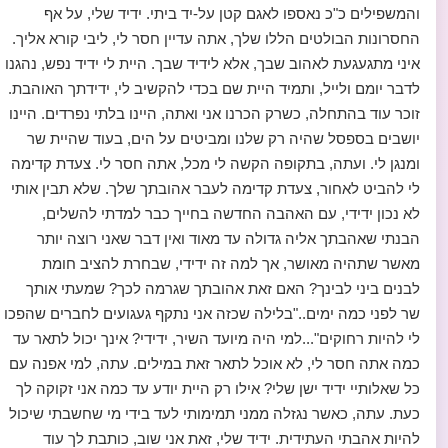
והמשפילים כ"כ נאספו לאגם קטן על-יד ביתי. ידיד שלי, על אף
החסרונות הבולטים הללו שלך, אתה עדיין חסר לי, ליבי קורא אליך.
איני מתגעגעת לאהוב שבך, אלא לידיד שבך. היית לי ידיד נפש, נהגנו
לדבר יומם ולייל, ותמיד היית שם בכדי להקשיב לי, ידידתך האוהבת.
זוכר עוד בהתחלה, כשרק הכרנו אני ואתה, היינו בלתי נפרדים. היינו
יושבים בספסל שהיה רק שלנו ומביטים על הים, בעוד שהיית שר
ומנגן לי. ועתה, בתקופה הקשה לי מכל, אתה חסר לי. צעדת קדימה
לי להביט לאחור, צעדת קדימה לעבר אהובתך שלך. שלא תבין אותי
לא נכון ידידי, עם האהבה החדשה בחייך כבר למדתי להשלים,
הבנתי שאהבתך אליה גדולה עד מאוד ואין דבר שאני רוצה יותר
מאשר שתהיה מאושר, אך למה זה ידידי, שבחרת להציב חומת
לבנים ביני לבינך? האם זאת אהובתך שגרמה לכך? שמעתי אותך
שר לפני כמה ימים.."בלילה שכזה אני נתקף געגועים לחברים שהפכו
לי להיות רחוקים"...למי היה מיועד השיר, ידידי? אינך יכול לתאר עד
כמה אתה חסר לי, לא אוכל לתאר זאת במילים. עתה, למי אפנה עם
כל שאלותיי ידיד ישן שלי? אילו רק היית יודע עד כמה אני זקוקה לך
כעת. עתה, כאשר נגזלה ממני תמימותי לעד בידי מי שחשבתי שיכול
להיות אהבתי העתידית. ידיד שלי, זאת אני שוב, כותבת לך עוד