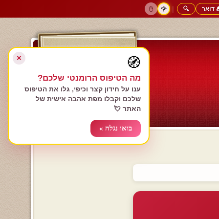
 דואר
🔍
|
🖱️
🌹
דף הבית
גולשים כותבים
הרשם עכשיו
התחבר
צימרים רומנטיים
חנות המתנות