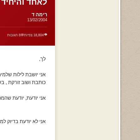
לאחד והיחיד 
רימה ד
13/02/2004
👁️
18,804 צפיות
💬
8 תגובות
לך,
אני יושבת לילות שלמים
כותבת ושוב זורקת , בש
אני יודעת, יודעת שהמכ
אני לא יודעת בדיוק ל