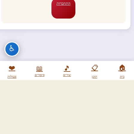
התחברות
♿
❤️
📋
🏠
📖
🎵
שירים
סיפורים
בית
תוכן
פעולות