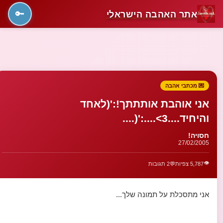
אתר האהבה הישראלי
🔑
💌 מכתבי אהבה
אני אוהבת אותתתך!:'(לאחד
והיחיד....3>....:'(....
חסויה!
27/02/2005
👁️
5,787 צפיות
💬
2 תגובות
אני מתסכלת על תמונה שלך...