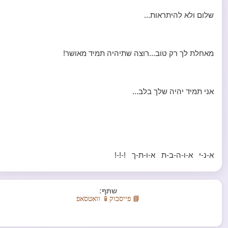
שלום ולא להיתראות...
מאחלת לך רק טוב...רוצה שתיהיה תמיד מאושר!
אני תמיד יהיה שלך בלב...
א-נ-י א-ו-ה-ב-ת א-ו-ת-ך !-!-!
שתף:
📘 פייסבוק
📱 וואטסאפ