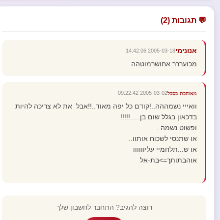
💬 תגובות (2)
אנונימי
2005-03-18 14:42:06
מכועררר אחושרמוטהה
2005-03-02 09:22:42
מאוהבת-בסבל
וואייי נשמההה..!קודם כל יפה מאוד..!!אבל את לא צריכה להיות
בדכאון בגלל שום בן.....!!!!!
ופשוט נשמה :
או שתנסי לשכוח אותוו..
או ש...תלחמיי עליוווווו
אוהבתותך=>בת-אל
רוצה להגיב? התחבר לחשבון שלך