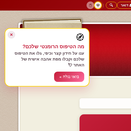
 דואר
🔍
|
🖱️
🌹
דף הבית
גולשים כותבים
הרשם עכשיו
התחבר
צימרים רומנטיים
חנות המתנות