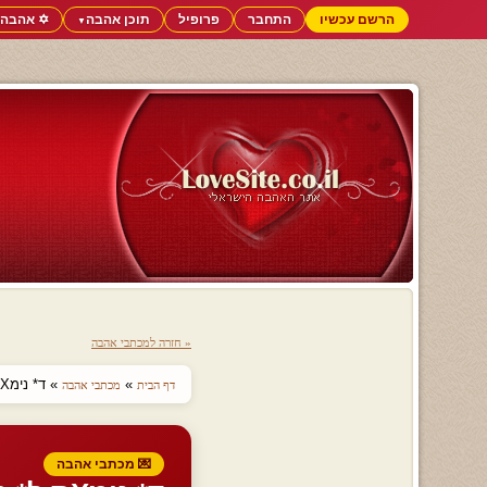
הרשם עכשיו
התחבר
פרופיל
תוכן אהבה
✡️ אהבה 
▼
« חזרה למכתבי אהבה
»
» ד* נימXס ל* מח**0 כל כך מת!סכל*0 2גלל!.....
דף הבית
מכתבי אהבה
💌 מכתבי אהבה