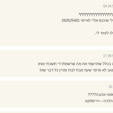
ףףףףףףףףףףףףףףףףף
כנס אליי לאייסי 260525481
 לעזור לי..
 בכלל שתרשמי את מה שרשמת! די תשכחי אותו
טוב לא פרפר שעף מבת לבת ומזיין כל דבר שזז!
פטי אהבה????
והלכה--->ריספקט