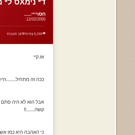
ד* נימXס ל* מח**0 כל כך מת!סכל*0 2גלל!......
חסויייי......
12/02/2005
👁️
6,240 צפיות
💬
16 תגובות
או.קיי
ככה זה מתחיל........היי
אבל הוא לא היה סתם א
קשה.......!!
כי האהבה היא כמו אש 