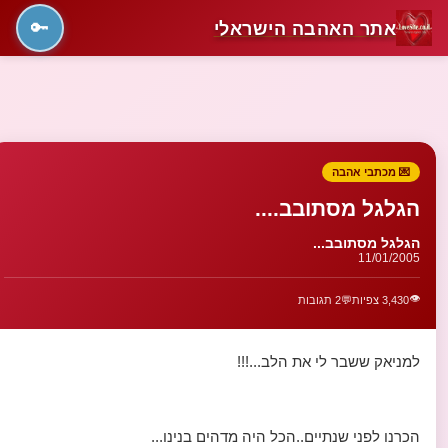
אתר האהבה הישראלי
🔑
💌 מכתבי אהבה
הגלגל מסתובב....
הגלגל מסתובב...
11/01/2005
👁️
3,430 צפיות
💬
2 תגובות
למניאק ששבר לי את הלב...!!!
הכרנו לפני שנתיים..הכל היה מדהים בנינו...