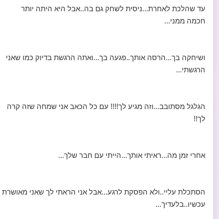
עד שהלכת לאחרת...ניסית לשחק גם בה..אבל היא היתה יותר
חכמה ממני...
ושיחקה בך...הרסה אותך..פגעה בך...ואתה הרגשת בדיוק כמו שאני
הרגשתי...
הגלגל מסתובב...וזה מגיע לך!!!! עם כל הכאב אני שמחה שזה קרה
לך!!
אחרי זמן מה...ראיתי אותך...הייתי עם חבר שלך...
הסתכלת עליי..ולא הפסקת לרגע...אבל אני הראתי לך שאני מאושרת
עכשיו..בלעדיך...