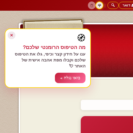
 דואר
🔍
|
🖱️
🌹
דף הבית
גולשים כותבים
הרשם עכשיו
התחבר
צימרים רומנטיים
חנות המתנות