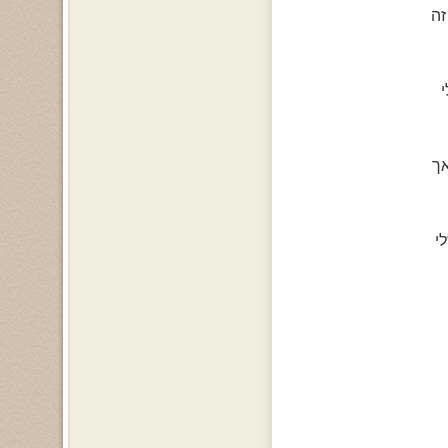
זה
אך
י