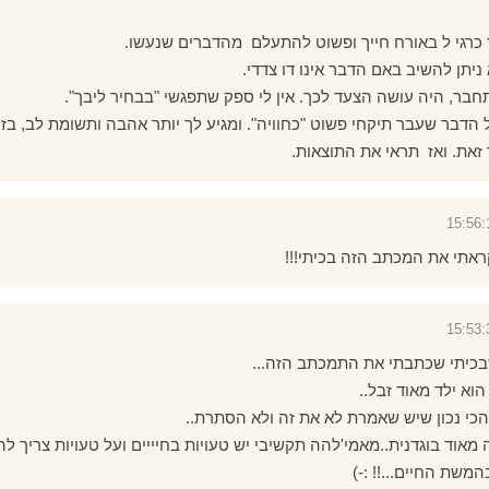
 כרגי ל באורח חייך ופשוט להתעלם מהדברים שנעשו.
יתן להשיב באם הדבר אינו דו צדדי.
חבר, היה עושה הצעד לכך. אין לי ספק שתפגשי "בבחיר ליבך".
 הדבר שעבר תיקחי פשוט "כחוויה". ומגיע לך יותר אהבה ותשומת לב, בז
 זאת. ואז תראי את התוצאות.
ראתי את המכתב הזה בכיתי!!!
שבכיתי שכתבתי את התמכתב הזה...
וא ילד מאוד זבל..
כי נכון שיש שאמרת לא את זה ולא הסתרת..
מאוד בוגדנית..מאמי'להה תקשיבי יש טעויות בחיייים ועל טעויות צריך לה
שת החיים...!! :-)