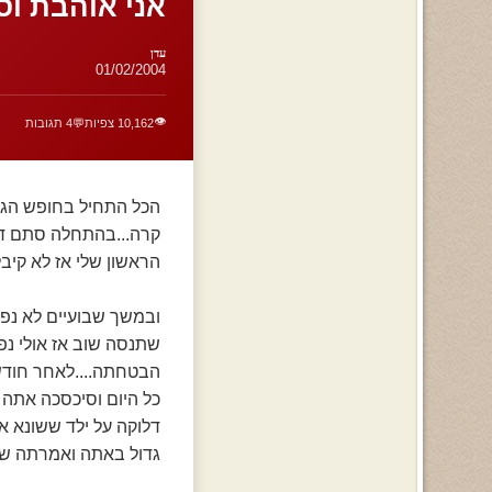
אני אוהבת וס
עדן
01/02/2004
👁️
10,162 צפיות
💬
4 תגובות
הכל התחיל בחופש הגדול יש
קרה...בהתחלה סתם דב
הראשון שלי אז לא קיבלתה ניסתה 10 פעם ו
ובמשך שבועיים לא נפג
שתנסה שוב אז אולי נפג
הבטחתה....לאחר חודש 
כל היום וסיכסכה אתה 
דלוקה על ילד ששונא או
גדול באתה ואמרתה ש