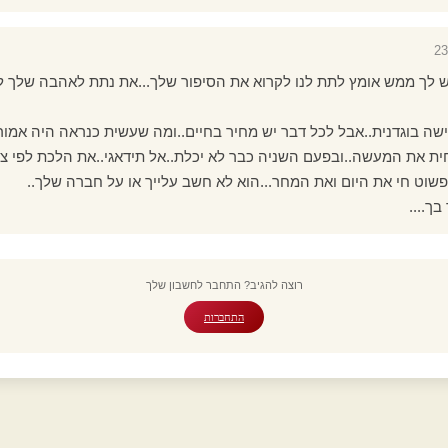
..יש לך ממש אומץ לתת לנו לקרוא את הסיפור שלך...את נתת לאהבה שלך 
שה בוגדנית..אבל לכל דבר יש מחיר בחיים..ומה שעשית כנראה היה אמור
 את המעשה..ובפעם השניה כבר לא יכלת..אל תידאגי..את הלכת לפי צו
פשוט חי את היום ואת המחר...הוא לא חשב עלייך או על חברה שלך..
ך....
רוצה להגיב? התחבר לחשבון שלך
התחברות