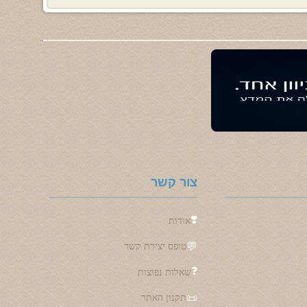
צור קשר
❣️
אודות
💬
טופס יצירת קשר
❓
שאלות נפוצות
📜
תקנון האתר