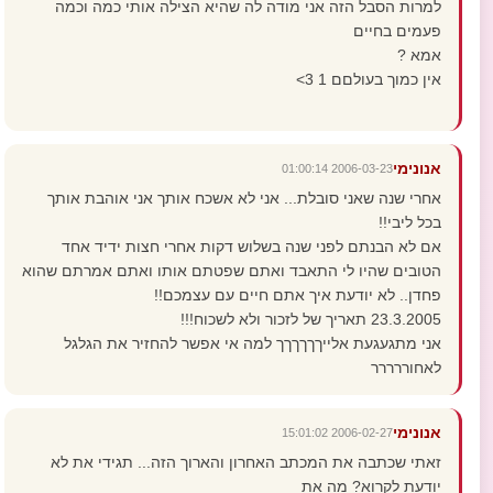
למרות הסבל הזה אני מודה לה שהיא הצילה אותי כמה וכמה
פעמים בחיים
אמא ?
אין כמוך בעולםם 1 3>
אנונימי
2006-03-23 01:00:14
אחרי שנה שאני סובלת... אני לא אשכח אותך אני אוהבת אותך
בכל ליבי!!
אם לא הבנתם לפני שנה בשלוש דקות אחרי חצות ידיד אחד
הטובים שהיו לי התאבד ואתם שפטתם אותו ואתם אמרתם שהוא
פחדן.. לא יודעת איך אתם חיים עם עצמכם!!
23.3.2005 תאריך של לזכור ולא לשכוח!!!
אני מתגעגעת אלייךךךךךך למה אי אפשר להחזיר את הגלגל
לאחוררררר
אנונימי
2006-02-27 15:01:02
זאתי שכתבה את המכתב האחרון והארוך הזה... תגידי את לא
יודעת לקרוא? מה את