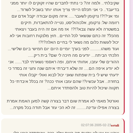
שקיבלתי.. ולמה זה? כי נתתי לחברים שהיו זקוקים לו יותר ממני
בדיעבד.. כי אני תכלס הייתי צריך אותו יותר בשביל לשרוד...
ומי אני?!?! נרקומן לשעבר..... איזה מקום עבודה יקבל אדם עם
רזומה של: נרקומן, אלכוהוליסט, נטייה להתאבדות, תיקים
במשטרה ולא עשה צבא?!?! אז מה אם זה היה בעבר ויצאתי
מהכל? זה כתם שנשאר לכל החיים.. חוץ מלנקות רחובות אני לא
יכול לעשות כלום מה נשאר לי בחיים האלה?!?!
ועוד משהו......... לפני בערך יומיים היום יום חמישי ביום שלישי...
הלכתי הביתה... יודעים מה חיכה לי שם? בית ריק.....
ההורים שלי עזבו, אחותי איתם, ופה ראסמי נשארתי לבד...... אני
לא יודע איפה הם.... זה שלא דיברתי איתם שנה וחצי זה בסדר כי
ידעתי שיש לי בית שפתוח שאני יכול לבוא ואולי יקבלו אותי
בחזרה.. אבל עכשיו?! שהם עזבו אותי ככה? זה בכלל איבדתי כל
תקווה שיכול להיות טוב ולהסתדר איתם...
ואורטל מאמי לא אמרת שום דבר בצורה קשה למען האמת אמרת
בצורה אפילו עדינה........ זה לא הכי עזר אבל תודה בכל מקרה...
2005-02-23 02:07:06
ortuli