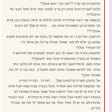
מהפוכות מה קרה ??מה עוד ייאש אותך?
כלום !!עברת הכול אתה רק צריך לצעוד צעד גדול מעל הבור אל
תיפול!!!!!
בבקשה אני רוצה שתיחייה תראה לכולם מי אתה באמת כבן אדם
נקי מסמים נקי משטויות אתה נטו ... ההורים שלך לא רוצים
אותך???
תיתקרב אליהם כי זה מה שישאר לך בסוף אני לא מתכוונת לאבא
שפגע בך אלא לאימא שאולי אפילו צריכה גם אותך כדי
להיתמודד מולו?
תתושיט עזרה וזה יעשה לך טוב תעזור לאנשים ואל תתיאש כי
כשעוזרים בצורה אוטומטית אתה עוזר לעצמך!!!
אתה משו מיוחדחשוב למישו בעולם הזה אתה לא כלום יותר
אתה עזר למישו שאבוד ואתה תצא מאבדון...כמו גבר כי זה מה
שאתה מובן?
אל תתכנן תאריכים למוות שלך..... תחייה ..תחייה תחייה
אני מבקשת סליחה אם אמרתי הכול בצורה קצת קשה אבל אתה
צריך את זה לניעור אולי תישנא אותי שאני אומרת שאתה לא
באמת רוצה למות אבל אתה רוצה עזרה איכפתיות... ככה הבנתי
מהמיכתב אז יש לך אותי ואולי אני גם אספר לך מה אני עברתי
בחיים...