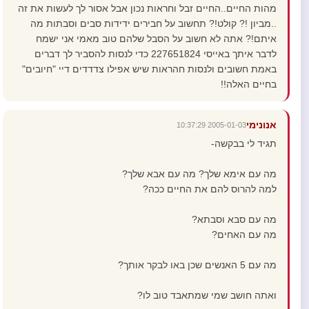
מהות החיים..החיים זבל וחראות נכון אבל אסור לך לעשות את זה
..מביון !? קולט!? תחשוב על חבירים ידידות סבים וסבתות מה
איתם!? אתה לא חשוב על הסבל שלהם טוב מאמי אני ישמח
לדבר איתך באייסי 227651824 כדי לנסות להסביר לך דברים
באמת חשובים ולנסות חהראות שיש אפילו צדדדים דיי "חיובים"
בחיים האלה!!
אנונימי
2005-01-03 10:37:29
תגיד לי בבקשה-
מה עם אימא שלך? מה עם אבא שלך?
למה להרוס להם את החיים ככה?
מה עם סבא וסבתא?
מה עם האחים?
מה עם 5 האנשים שכן באו לבקר אותך?
ואתה חושב שמי שמתאבד טוב לו?