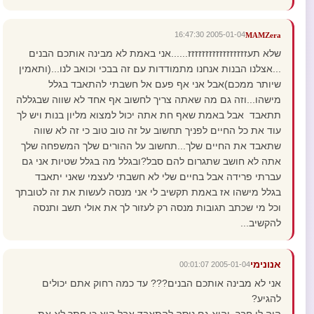
2005-01-04 16:47:30
MAMZera
שלא תעזזזזזזזזזזזזזזזזז......אני באמת לא מבינה אותכם הבנים
...אצלנו הבנות אנחנו מתמודדות עם זה בבכי וכואב לנו...(ותאמין
שיותר ממכם)אבל אני אף פעם אל חשבתי להתאבד בגלל
מישהו...וזה גם מה שאתה צריך לחשוב אף אחד לא שווה שבגללה
תתאבד אבל באמת שאף חת אתה יכול למצוא מליון בנות ויש לך
עוד את כל החיים לפניך תחשוב על זה טוב טוב כי זה לא שווה
שתאבד את החיים שלך...תחשוב על ההורים שלך המשפחה שלך
אתה לא חושב שתגרום להם סבל?ובגלל מה בגלל שטיות אני גם
עברתי פרידה אבל בחיים שלי לא חשבתי לעצמי שאני יתאבד
בגלל מישהו אז באמת תקשיב לי אני מנסה לעשות את זה לטובתך
וכל מי שכתב תגובות מנסה רק לעזור לך את אולי תשב ותנסה
להקשיב...
אנונימי
2005-01-04 00:01:07
אני לא מבינה אותכם הבנים??? עד כמה רחוק אתם יכולים
להגיע?