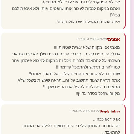
אני לא הפסקתי לבכות ואני עדיין לא מפסיקה.
ואתם במקום לנסות לעצור אותו שופטים אותו ולא איכפת לכם
בכלל!
איזה אנשים מגעילים יש בעולם הזה!
אנונימי
2005-03-23 03:18:54
מאמי אני מקווה שלא עשית שטויות!!!!
גם לי היו חיים קשים...קרו לי הרבה דברים שלך לא קרו וגם אני
חשבתי על להתאבד ולברוח מכל זה במקום למצוא פיתרון אחר
כמו להרים תראש ולהתסכל קדימה!!!
שום דבר לא שווה את החיים שלך...אל תאבד אותם!!
אתה תראה שעוד תחשוב על זה...תראה שעשית בשכל שלא
התאבדת ושהצלחת להציל את החיים שלך!!!
מקווה שהכל בסדר עדיין!!
2005-03-22 21:44:35
Deeply_inlove
או קיי אז ככה...
זה המכתב האחרון שלי כי היום בחצות בלילה אני מתכוון
להתאבד..