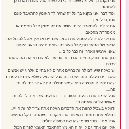
אני מקנא בך אל מה שעברת..כי כל טיפת סבל שעברת גרם לך
להתבגר.
ועוד דבר ,אני מקנא בך על זה שהיה לך האומץ להתאבד פעם
אחד,כי לי אין.
אם יכולתי להתאבד הייתי עושה את זה מזמן אבל תאמת אני
ממפחדת מהכאב.
אם אני לא יכולה לסבול את הכאב שבחיים אז איך אוכל לסבול את
הכאב של התאבדות,אבל העובדה שזאת תהיה הכאב האחרון
שאני ארגיש וואחרי זה כבר כלום...
נכון אתה צודק החיים הם חרא ואני עוד לא עברתי את מה שאתה
עברת.
יש כאלה שיעודם לחיות בחיים אחרים לא בחיים אלה,י יש אנשים
ששורדים בעולם הזה ויש הרבה,אבל יש כאלה שלא שורדים למרות
שהם יכולים והסיבה היא שמלכתחילה הם לא צריכים להיות
פה.....
אבל יש גם את הרגעים הטובים .....הרגעים שגורמים לך להיות
מאושר על זה שאתה חי
ודווקא בשביל לחוות את הדברים האלה אתה צריך להיות חיייי...
במילא אתה תמות במאוחר או במוקדם...נשמתה תוקל מתישהו
אבל מתי...מתי שהמישהו שם למעלה יחליט..
אולי יום אחד גם לי יהיה האומץ להתאבד האומץ לפרוק הכול