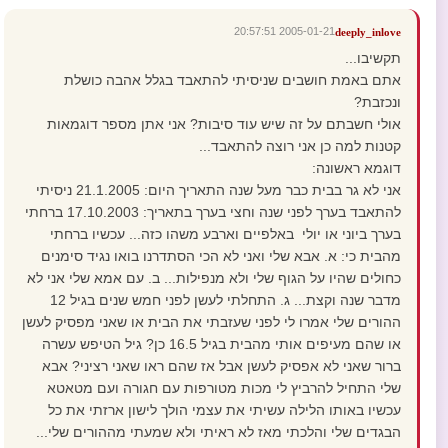
2005-01-21 20:57:51
deeply_inlove
תקשיבו...
אתם באמת חושבים שניסיתי להתאבד בגלל אהבה כושלת
ונכזבת?
אולי חשבתם על זה שיש עוד סיבות? אני אתן מספר דוגמאות
קטנות למה כן אני רוצה להתאבד...
דוגמא ראשונה:
אני לא גר בבית כבר מעל שנה התאריך היום: 21.1.2005 ניסיתי
להתאבד בערך לפני שנה וחצי בערך בתאריך: 17.10.2003 ברחתי
בערך ביוני או יולי באלפיים וארבע משהו כזה... עכשיו ברחתי
מהבית כי: א. אבא שלי ואני לא הכי הסתדרנו בואו נגיד סימנים
כחולים שהיו על הגוף שלי ולא מנפילות... ב. עם אמא שלי אני לא
מדבר שנה וקצת... ג. התחלתי לעשן לפני חמש שנים בגיל 12
ההורים שלי אמרו לי לפני שעזבתי את הבית או שאני מפסיק לעשן
או שהם מעיפים אותי מהבית בגיל 16.5 כן? גיל הטיפש עשרה
ברור שאני לא אפסיק לעשן אבל אז שהם ראו שאני רציני? אבא
שלי התחיל להרביץ לי מכות מטורפות עם חגורה ועם מטאטא
עכשיו באותו הלילה עשיתי את עצמי הולך לישון ארזתי את כל
הבגדים שלי והלכתי מאז לא ראיתי ולא שמעתי מההורים שלי...