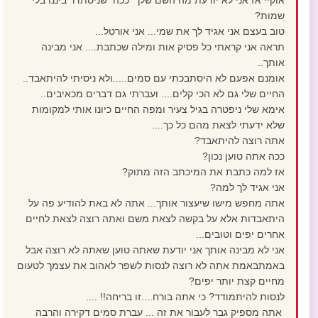
אוקיי אז אני לא יודעת מה השם שלך ככה שניסתדר ביננו בלי
שמות?
טוב בעצם אני אגיד לך את שמי... אני אורטל...
תראה אני קראתי כל פסיק אות ומילה שכתבת.... אני מבינה
אותך..
אומנם אפעם לא היסתבכתי עם סמים.....ולא ניסיתי להיתאבד..
החיים שלי גם לא הכי קלים.... ועברתי גם דברים מכאיבים..
אימא שלי ניפטרה בגיל צעיר ומפה החיים כיונו אותי למקומות
שלא ידעתי לצאת מהם כל כך....
אתה רוצה להיתאבד?
ככה אתה טוען נכון?
אז למה כתבת את המיכתב הזה מתוק?
אני אגיד לך למה?
אתה מחפש מישו שיעצור אותך... אתה לא באת להודיע פה על
היתאבדות אלא על בקשה לצאת משם ואתה רוצה לצאת לחיים
אחרים יפים וטובים...
אני לא מבינה אותך אני יודעת שאתה טוען שאתה לא רוצה אבל
באמתבאמת אתה לא רוצה לנסות לשפר לאהוב את עצמך לטעום
מחיים קצת יותר יפים?
לנסות להיתמודד? כי אתה בורח....זו בריחה!! ....
אתה מספיק גבר לעבור את זה ... עברת סמים דקירה והרבה