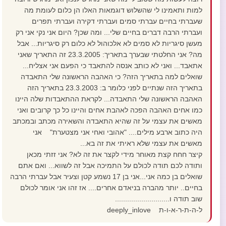
למות ותאמינו לי שהשלוש דוגמאות האלו הן כלום לעומת מה
שעברתי בחיים עברתי סמים ועברתי דקירה ועברתי תפרים
ועברתי הרבה דברים בחיים שלי... ומה שכן? היום אני נקי אני רק
מעשן סיגריות לא סמים לא אלכוהול לא כלום רק סיגריות... אבל
מה? אני החלטתי שבערך בתאריך: 23.3.2005 זה התאריך שאני
אתאבד... ואני לא כותב אנסה להתאבד כי הפעם אני אצליח...
שואלים למה בתאריך הזה? כי האהבה הראשונה שלי התאבדה
בתאריך הזה שנתיים לפני כלומר ב: 23.3.2003 בתאריך הזה
האהבה הראשונה שלי התאבדה... לקראת ההתאבדות שלה היינו
כמו אחים האהבה הפכה לאהבת אחים והיינו כל כך קרובים ואני
מאשים את עצמי על זה שהיא התאבדה והשאירה מכתב ובמכתב
היה כתוב ארבע מילים.... "אהובי ואחי אני מצטערת" אני
מאשים את עצמי שלא ראיתי את זה בא...
קיצר חחח קצת מאוחר מידי לקצר את זה לא? אני זזתי מכאן
ותודה לכם תודה לכולם על התמיכה אבל זה לשווא... ואם אתם
שואלים בן כמה אני...אני בן 17 נשמע קטן וצעיר אבל עברתי הרבה
בחיים.. יותר מהברה בניאדם אחרים.... אז זהו אני אומר לכולם
שוב תודה ו...........................
ל-ה-ת-ר-א-ו-ת deeply_inlove