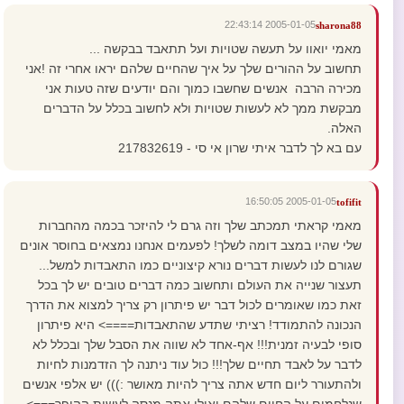
2005-01-05 22:43:14
sharona88
מאמי יואוו על תעשה שטויות ועל תתאבד בבקשה ...
תחשוב על ההורים שלך על איך שהחיים שלהם יראו אחרי זה !אני
מכירה הרבה אנשים שחשבו כמוך והם יודעים שזה טעות אני
מבקשת ממך לא לעשות שטויות ולא לחשוב בכלל על הדברים
האלה.
עם בא לך לדבר איתי שרון אי סי - 217832619
2005-01-05 16:50:05
tofifit
מאמי קראתי תמכתב שלך וזה גרם לי להיזכר בכמה מהחברות
שלי שהיו במצב דומה לשלך! לפעמים אנחנו נמצאים בחוסר אונים
שגורם לנו לעשות דברים נורא קיצוניים כמו התאבדות למשל...
תעצור שנייה את העולם ותחשוב כמה דברים טובים יש לך בכל
זאת כמו שאומרים לכול דבר יש פיתרון רק צריך למצוא את הדרך
הנכונה להתמודד! רציתי שתדע שהתאבדות====> היא פיתרון
סופי לבעיה זמנית!!! אף-אחד לא שווה את הסבל שלך ובכלל לא
לדבר על לאבד תחיים שלך!!! כול עוד ניתנה לך הזדמנות לחיות
ולהתעורר ליום חדש אתה צריך להיות מאושר :))) יש אלפי אנשים