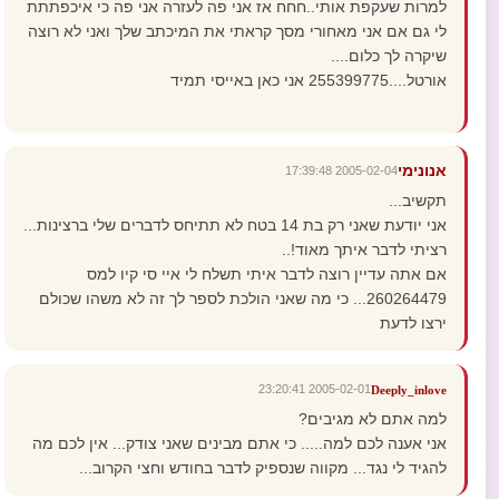
למרות שעקפת אותי..חחח אז אני פה לעזרה אני פה כי איכפתתת
לי גם אם אני מאחורי מסך קראתי את המיכתב שלך ואני לא רוצה
שיקרה לך כלום....
אורטל....255399775 אני כאן באייסי תמיד
אנונימי
2005-02-04 17:39:48
תקשיב...
אני יודעת שאני רק בת 14 בטח לא תתיחס לדברים שלי ברצינות...
רציתי לדבר איתך מאוד!..
אם אתה עדיין רוצה לדבר איתי תשלח לי איי סי קיו למס
260264479... כי מה שאני הולכת לספר לך זה לא משהו שכולם
ירצו לדעת
2005-02-01 23:20:41
Deeply_inlove
למה אתם לא מגיבים?
אני אענה לכם למה..... כי אתם מבינים שאני צודק... אין לכם מה
להגיד לי נגד... מקווה שנספיק לדבר בחודש וחצי הקרוב...