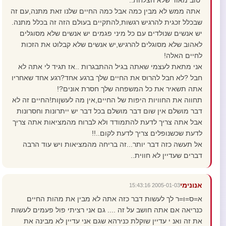
טוב מאוד שלא הצלחת..
אתה ממש לא מבין כמה אבל כמה החיים שלנו זאת מתנה,עם זה
שבכלל זכגית להרגיש רגשות,להתקיים בעולם הזה זה בכלל מתנה.
יש אנשים שנולדים עם כל מיני פגמים יש אנשים שלא מסוגלים
לאהוב שלא מסוגלים להרגיש,יש אנשים שלא קבלוט את הזכות
לחיים האלה!
אני מתאת לעצמי שאתה בגיל ההתבגרות ..אז תגיד לי אתה לא
חבל ?לא חבל להרוס את החיים שלך ברגע אחד?רגע אחד שאחריו
אתה תשאיר את כל המשפחה שלך חסרת אונים?!
תחווה את החוויות היפות של החיים,אין מה לעשןות!החיים זה לא
דבר מושלם אין שום דבר מושלם בכל דבר יש ייתרונות וחסרונות
אבל אתה צריך לדעת להתמודד ולא לברוח מהמציאות אתה צריך
לדעת שכשנופלים צריך לדעת לקום..!!
אל תעשה כזה דבר יותר...זה בריחה מהמציאות ויש עוד הרבה
דברים שעדיין לא חווית..
אנונימי
2005-01-03 15:43:16
א=ס=ו=ר לך לעשות דבר כזה אתה לא מבין את מהות החיים
כנריאה אם אתה חושב על זה .... גם אני רציתי פול פעמים לעשות
את זה ואנ י עדיין שוקלת כנירהא שגם אני עדיין לא מבינה את