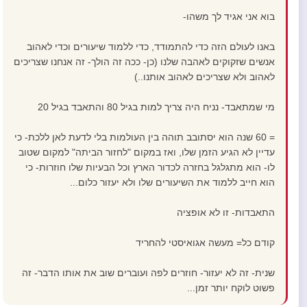
בוא אני אגיד לך משהו-
באנו לעולם הזה כדי להתמודד, כדי ללמוד שיעורים וכדי לאהוב
אנשים שזקוקים לאהבה שלנו (כן- ככה זה הולך- זה אנחנו שצריכים
לאהוב ולא שצריכים לאהוב אותנו..)
מי שמתאבד- נניח היה צריך למות בגיל 80 והתאבד בגיל 20
= 60 שנה הוא יסתובב תוהה בין העולמות בלי לדעת לאן ללכת- כי
עדיין לא הגיע הזמן שלו, ואז במקום "לחזור הביתה" למקום שטוב
לו- הוא מתגלגל בחזרה לכדור הארץ וכל הבעיות שלו חוזרות- כי
הוא חייב ללמוד את השיעורים שלו ולא יעזור כלום...
התאבדות- זו לא אופציה
קודם כל= מעשה אגואיסטי להחריד
שנית- זה לא יעזור- חוזרים לפה ועוברים שוב את אותו הדבר- זה
פשוט לוקח יותר זמן...