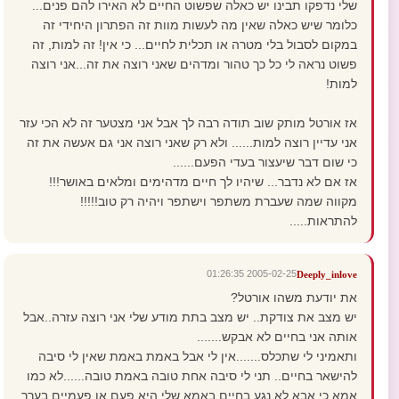
שלי נדפקו תבינו יש כאלה שפשוט החיים לא האירו להם פנים...
כלומר שיש כאלה שאין מה לעשות מוות זה הפתרון היחידי זה
במקום לסבול בלי מטרה או תכלית לחיים... כי אין! זה למות, זה
פשוט נראה לי כל כך טהור ומדהים שאני רוצה את זה...אני רוצה
למות!
אז אורטל מותק שוב תודה רבה לך אבל אני מצטער זה לא הכי עזר
אני עדיין רוצה למות...... ולא רק שאני רוצה אני גם אעשה את זה
כי שום דבר שיעצור בעדי הפעם......
אז אם לא נדבר... שיהיו לך חיים מדהימים ומלאים באושר!!!
מקווה שמה שעברת משתפר וישתפר ויהיה רק טוב!!!!!
להתראות.....
2005-02-25 01:26:35
Deeply_inlove
את יודעת משהו אורטל?
יש מצב את צודקת.. יש מצב בתת מודע שלי אני רוצה עזרה..אבל
אותה אני בחיים לא אבקש.......
ותאמיני לי שתכלס.......אין לי אבל באמת באמת שאין לי סיבה
להישאר בחיים.. תני לי סיבה אחת טובה באמת טובה......לא כמו
אמא כי אבא לא נגע בחיים באמא שלי היא פעם או פעמיים בערך