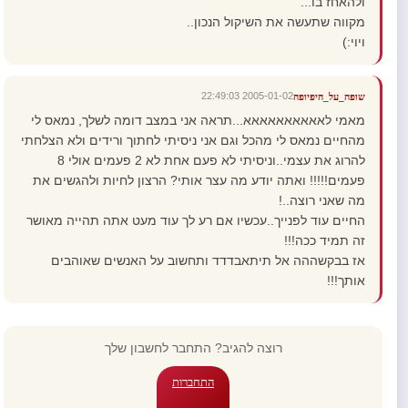
ולהאחז בו...
מקווה שתעשה את השיקול הנכון..
ויוי:)
2005-01-02 22:49:03
שופה_על_היפיופה
מאמי לאאאאאאאאאא...תראה אני במצב דומה לשלך, נמאס לי
מהחיים נמאס לי מהכל וגם אני ניסיתי לחתוך ורידים ולא הצלחתי
להרוג את עצמי..וניסיתי לא פעם אחת לא 2 פעמים אולי 8
פעמים!!!!! ואתה יודע מה עצר אותי? הרצון לחיות ולהגשים את
מה שאני רוצה..!
החיים עוד לפנייך..עכשיו אם רע לך עוד מעט אתה תהייה מאושר
זה תמיד ככה!!!
אז בבקשההה אל תיתאבדדד ותחשוב על האנשים שאוהבים
אותך!!!
רוצה להגיב? התחבר לחשבון שלך
התחברות