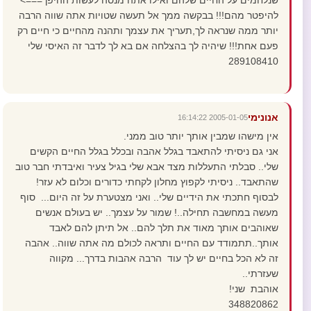
שנלחמים על החיים שלהם ואילו אתה מנסה לעשות ההיפך===>
להיפטר מהם!!! בבקשה ממך אל תעשה שטויות אתה שווה הרבה
יותר ממה שנראה לך,תעריך את עצמך ותהנה מהחיים כי חיים רק
פעם אחת!!! שיהיה לך בהצלחה אם בא לך לדבר זה האיסי שלי
289108410
אנונימי
2005-01-05 16:14:22
אין מישהו שמבין אותך יותר טוב ממני.
אני גם ניסיתי להתאבד בגלל אהבה ובכלל בגלל החיים הקשים
שלי.. סבלתי התעללות מצד אבא שלי בגיל צעיר ואיבדתי חבר טוב
שהתאבד.. ניסיתי לקפוץ מחלון לקחתי כדורים וכלום לא עזר!
לבסוף חתכתי את הידיים שלי.. ואני מצטערת על זה היום... סוף
מעשה במחשבה תחילה..! שמור על עצמך.. יש בעולם אנשים
שאוהבים אותך מאוד את תלך להם.. אל תיתן להם לאבד
אותך..תתמודד עם החיים ותראה לכולם מה אתה שווה.. אהבה
זה לא הכל בחיים יש לך עוד הרבה אהבות בדרך... מקווה
שעזרתי..
אוהבת שני!
348820862