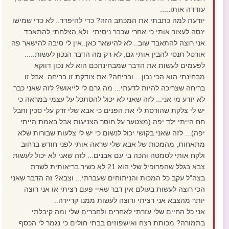
עודדה אותו.....
יודעת למה כתבתי את המכתב הזה? כדי להיפרד.. לא כדי שמישו
ינסה לעצור אותי כי אחרי שכבר ניסיתי ולא הצלחתי להתאבד..
אני רוצה להתאבד שוב.. לא להישאר כאן..אין לי סיבה להישאר פה
אורטל תנסי להבין אותי גם, לא רק מה הדבר הנכון לעשות.....
לפעמים לעשות את הדבר שמבחינתכם הוא לא נכון דווקא
מבחינתי הוא הכי נכון... ובריחה? את צודקת זו בריחה..אבל זו
בריחה שצריכה להיות לדעתי... מה גרם לי לייאוש? לזה שאני כבר
לא יודע מי אני... לזה שאני לא יכול להסתכל על עצמי במראה כי
יש לי צלקת שהורסת לי את הפנים כי אבא שלי זרק עלי סכין וחבל
חח הייתי ילד יפה (מצטער על חוסר הצניעות אבל באמת הייתי
יפה)... לזה שאני בקושי יכול לנשום כי יש לי צלעות שבורות שלא
מתאחות, מהמכות של אבא שלי שראה אותי לפני חודש ברחוב
ולקח אותי לסמטה והכה בי עם אבנים... לזה שאני לא יכול לעשות
צבא בגלל שהפרופיל שלי הוא 21 לא כשיר בריאותית לשרת
בצה"ל עקב כל המכות והניתוחים שעברתי... וצבא? זה הדבר שאני
הכי רוצה לעשות בעולם אין דבר שאיי פעם רציתי או אני רוצה
יותר מהצבא אני רציתי ורוצה לעשות ממנו קריירה..
אני כל החיים שלי עזרתי לאחרים ולחברים שלי ומה קיבלתי
בתמורה? מכותת רצח ואישפוזים בבתי חולים כי נגמר לי הכסף