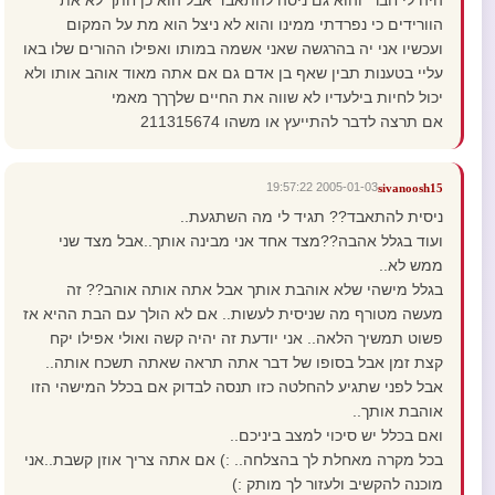
היה לי חבר והוא גם ניסה להתאבד אבל הוא כן חתך לא את
הוורידים כי נפרדתי ממינו והוא לא ניצל הוא מת על המקום
ועכשיו אני יה בהרגשה שאני אשמה במותו ואפילו ההורים שלו באו
עליי בטענות תבין שאף בן אדם גם אם אתה מאוד אוהב אותו ולא
יכול לחיות בילעדיו לא שווה את החיים שלךךך מאמי
אם תרצה לדבר להתייעץ או משהו 211315674
2005-01-03 19:57:22
sivanoosh15
ניסית להתאבד?? תגיד לי מה השתגעת..
ועוד בגלל אהבה??מצד אחד אני מבינה אותך..אבל מצד שני
ממש לא..
בגלל מישהי שלא אוהבת אותך אבל אתה אותה אוהב?? זה
מעשה מטורף מה שניסית לעשות.. אם לא הולך עם הבת ההיא אז
פשוט תמשיך הלאה.. אני יודעת זה יהיה קשה ואולי אפילו יקח
קצת זמן אבל בסופו של דבר אתה תראה שאתה תשכח אותה..
אבל לפני שתגיע להחלטה כזו תנסה לבדוק אם בכלל המישהי הזו
אוהבת אותך..
ואם בכלל יש סיכוי למצב ביניכם..
בכל מקרה מאחלת לך בהצלחה.. :) אם אתה צריך אוזן קשבת..אני
מוכנה להקשיב ולעזור לך מותק :)