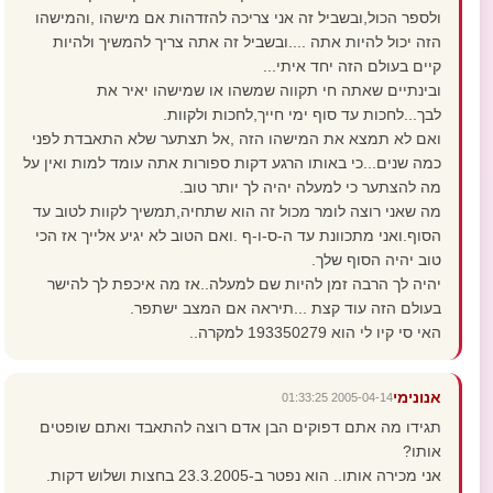
ולספר הכול,ובשביל זה אני צריכה להזדהות אם מישהו ,והמישהו
הזה יכול להיות אתה ....ובשביל זה אתה צריך להמשיך ולהיות
קיים בעולם הזה יחד איתי...
ובינתיים שאתה חי תקווה שמשהו או שמישהו יאיר את
לבך...לחכות עד סוף ימי חייך,לחכות ולקוות.
ואם לא תמצא את המישהו הזה ,אל תצתער שלא התאבדת לפני
כמה שנים...כי באותו הרגע דקות ספורות אתה עומד למות ואין על
מה להצתער כי למעלה יהיה לך יותר טוב.
מה שאני רוצה לומר מכול זה הוא שתחיה,תמשיך לקוות לטוב עד
הסוף.ואני מתכוונת עד ה-ס-ו-ף .ואם הטוב לא יגיע אלייך אז הכי
טוב יהיה הסוף שלך.
יהיה לך הרבה זמן להיות שם למעלה..אז מה איכפת לך להישר
בעולם הזה עוד קצת ...תיראה אם המצב ישתפר.
האי סי קיו לי הוא 193350279 למקרה..
אנונימי
2005-04-14 01:33:25
תגידו מה אתם דפוקים הבן אדם רוצה להתאבד ואתם שופטים
אותו?
אני מכירה אותו.. הוא נפטר ב-23.3.2005 בחצות ושלוש דקות.