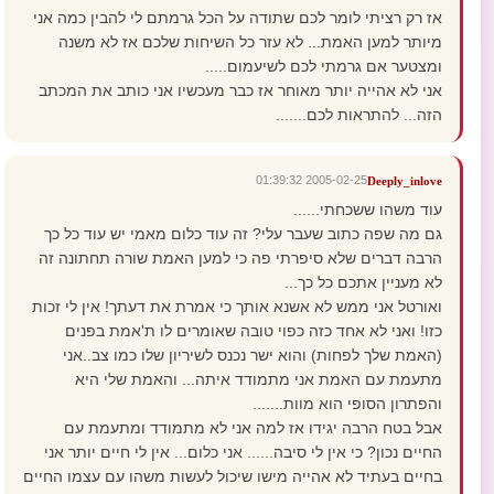
אז רק רציתי לומר לכם שתודה על הכל גרמתם לי להבין כמה אני
מיותר למען האמת... לא עזר כל השיחות שלכם אז לא משנה
ומצטער אם גרמתי לכם לשיעמום.....
אני לא אהייה יותר מאוחר אז כבר מעכשיו אני כותב את המכתב
הזה... להתראות לכם.......
2005-02-25 01:39:32
Deeply_inlove
עוד משהו ששכחתי......
גם מה שפה כתוב שעבר עלי? זה עוד כלום מאמי יש עוד כל כך
הרבה דברים שלא סיפרתי פה כי למען האמת שורה תחתונה זה
לא מעניין אתכם כל כך...
ואורטל אני ממש לא אשנא אותך כי אמרת את דעתך! אין לי זכות
כזו! ואני לא אחד כזה כפוי טובה שאומרים לו ת'אמת בפנים
(האמת שלך לפחות) והוא ישר נכנס לשיריון שלו כמו צב..אני
מתעמת עם האמת אני מתמודד איתה... והאמת שלי היא
והפתרון הסופי הוא מוות.......
אבל בטח הרבה יגידו אז למה אני לא מתמודד ומתעמת עם
החיים נכון? כי אין לי סיבה...... אני כלום... אין לי חיים יותר אני
בחיים בעתיד לא אהייה מישו שיכול לעשות משהו עם עצמו החיים