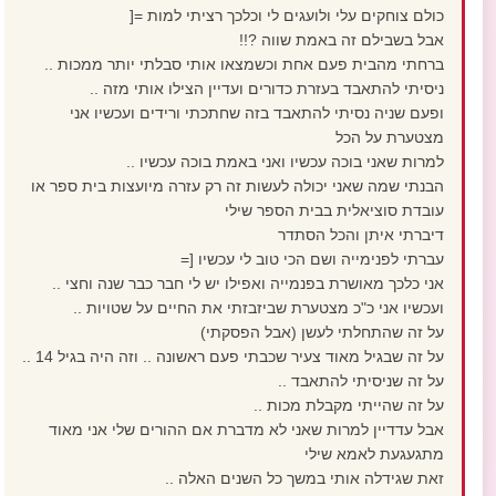
כולם צוחקים עלי ולועגים לי וכלכך רציתי למות =[
אבל בשבילם זה באמת שווה ?!!
ברחתי מהבית פעם אחת וכשמצאו אותי סבלתי יותר ממכות ..
ניסיתי להתאבד בעזרת כדורים ועדיין הצילו אותי מזה ..
ופעם שניה נסיתי להתאבד בזה שחתכתי ורידים ועכשיו אני
מצטערת על הכל
למרות שאני בוכה עכשיו ואני באמת בוכה עכשיו ..
הבנתי שמה שאני יכולה לעשות זה רק עזרה מיועצות בית ספר או
עובדת סוציאלית בבית הספר שילי
דיברתי איתן והכל הסתדר
עברתי לפנימייה ושם הכי טוב לי עכשיו [=
אני כלכך מאושרת בפנמייה ואפילו יש לי חבר כבר שנה וחצי ..
ועכשיו אני כ"כ מצטערת שביזבזתי את החיים על שטויות ..
על זה שהתחלתי לעשן (אבל הפסקתי)
על זה שבגיל מאוד צעיר שכבתי פעם ראשונה .. וזה היה בגיל 14 ..
על זה שניסיתי להתאבד ..
על זה שהייתי מקבלת מכות ..
אבל עדדיין למרות שאני לא מדברת אם ההורים שלי אני מאוד
מתגעגעת לאמא שילי
זאת שגידלה אותי במשך כל השנים האלה ..