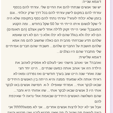
דוגמא שנייה:
יש שני אנשים שנתתי להם את החיים שלי..עזרתי להם בכסף
עזרתי להם במקום לישון עזרתי להם בכל דרך שרק יכולתי...וגם
בזמן שלא יכלתי לעזור? עזרתי נתתי להם כסף בתקופה שלא היה
לי שקל לנשום איתו הייתי חי על 50 שקל בחודש... ומה הקטע
המעצבן? שאני הייתי זקוק ללילה אחד לישון אצלם (הם תאומים)
הם לא יכלו ולא בגלל שהם לא יכלו אלא כי הם לא רצו שאמא
שלהם תדע שברחתי מהבית הם כאלה שחשוב להם מה אמא
שלהם חושבת על החברים שלהם... חשבתי שהם חברים אמיתיים
שלי מתברר שהם היו נצלנים...
דוגמא שלישית:
ואהבה? אני ואוהב מישהי ואני לעולם לא אפסיק לאהוב את
הילדה הזו אני אוהב אותה כמעט שנתיים... היינו יחד חצי
שנה ואחרי שנה היינו שוב בערך חודשיים ואז נפרדנו ומאז לא
ראיתי אותה ולא שמעתי ממנה והיא הייתה בין האנשים היחידים
שבאו לבקר אותי... אמרתי שאפילו ל-א חמישה אנשים באו לבקר
אותי היו 3 אנשים שבאו לבקר אותי... שזו אחותי היא וחבר...
שהם השלושה האנשים היחידים שבאמת אולי נראה לי שאיכפת
להם
אבל אני לא יכול לרצות אנשים אחרים... אני לא מסוגלללללל אני
רוצה לעשות מה שטוב לי מה שאני מרגיש לנכון ואני מרגיש ורוצה