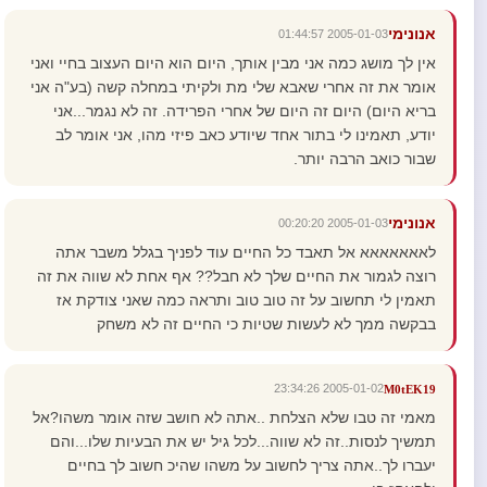
אנונימי
2005-01-03 01:44:57
אין לך מושג כמה אני מבין אותך, היום הוא היום העצוב בחיי ואני
אומר את זה אחרי שאבא שלי מת ולקיתי במחלה קשה (בע"ה אני
בריא היום) היום זה היום של אחרי הפרידה. זה לא נגמר...אני
יודע, תאמינו לי בתור אחד שיודע כאב פיזי מהו, אני אומר לב
שבור כואב הרבה יותר.
אנונימי
2005-01-03 00:20:20
לאאאאאאא אל תאבד כל החיים עוד לפניך בגלל משבר אתה
רוצה לגמור את החיים שלך לא חבל?? אף אחת לא שווה את זה
תאמין לי תחשוב על זה טוב טוב ותראה כמה שאני צודקת אז
בבקשה ממך לא לעשות שטיות כי החיים זה לא משחק
2005-01-02 23:34:26
M0tEK19
מאמי זה טבו שלא הצלחת ..אתה לא חושב שזה אומר משהו?אל
תמשיך לנסות..זה לא שווה...לכל גיל יש את הבעיות שלו...והם
יעברו לך..אתה צריך לחשוב על משהו שהיכ חשוב לך בחיים