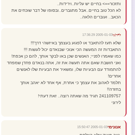
ותזכור==> בחיים יש עליות..וירידות..
לא הכל טוב בחיים..אבל מתגברים..ובסופו של דבר שוכחים את
הכאב.. ועוברים הלאה..
2005-01-03 17:36:29
ל*ר!ני
שלא תעז להתאבד או לפגוע בעצמך באיזשהי דרך!!!
התאבדות זה המעשה הכי אנוכי שבנאדם יכול לעשות !!!
כמו שאמרו לפניי; האנשים שכן באו לבקר אותך, להם כן אכפת!
ואני חושבת שאם אתה תעשה את זה, אתה בנאדם פחדן שמפחד
להתמודד עם הבעיות שלו, ומשאיר את הבעיות שלו לאנשים
אחרים!
תלמד לאהוב את עצמך כי אחרת, אף אחד לא יאהב אותך
בחזרה!!
241109757 תגיד מה שאתה רוצה.. זאת דעתי!
לירוני
אנונימי
2005-01-03 15:50:47