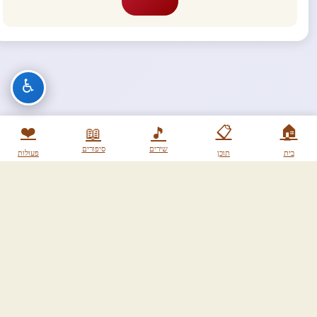
♿
❤️
📋
🏠
📖
🎵
שירים
סיפורים
בית
תוכן
פעולות