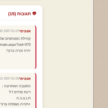
💬 תגובות (15)
אנונימי
2007-01-07 21:58:30
קהילת המנחמים של רינת
p_main.aspx?sid=970
יהיה זכרה ברוך!
אנונימי
2007-01-03 14:45:53
התגובה האחרונה :
רינת סרדס ז"ל
ת.נ.צ.ב.ה
+תהיה נשמתה צרורה