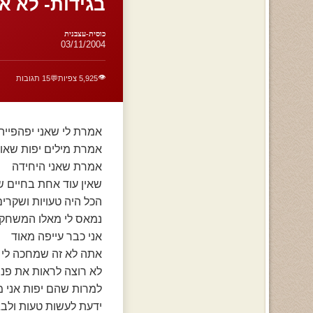
בגידות- לא א
כוסית-עצבנית
03/11/2004
👁️
5,925 צפיות
💬
15 תגובות
אמרת לי שאני יפהפייה
אמרת מילים יפות שאול
אמרת שאני היחידה
שאין עוד אחת בחיים ש
הכל היה טעויות ושקרים
נמאס לי מאלו המשחק
אני כבר עייפה מאוד
אתה לא זה שמחכה לי 
לא רוצה לראות את פני
למרות שהם יפות אני מ
ידעת לעשות טעות ולבג