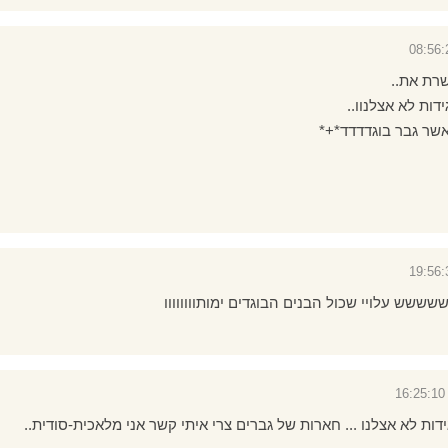
שרת את..
דות לא אצלנוו..
אשר גבר בוגדדדד*+*
שש עלויי שכול הבנים הבוגדים ימותוווווווו
דות לא אצלנו ... חארות של גברים צרי איתי קשר אני מלאכית-סודית..