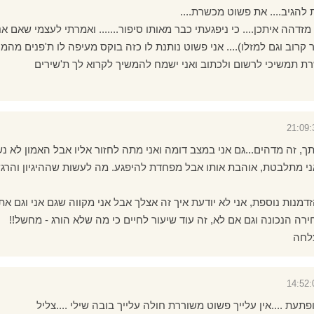
 להגיב.... את פשוט מכשרת....
 מזדהה איתכן.... כי ניפגעתי כבר מאותו סיפור....... ואמרתי לעצמי שאם אנ
קרוב וגם למזלו).... אני פשוט נותנת לו כזה בוקס מעיפה לו ת'פנים מהמקו
 תמשיכי לרשום ולכתוב ואני ישמח להמשיך לקרוא לך ת'שירים
, זה מדהים...גם אני במצב דומה ואני מתה לחזור אליו אבל האמון לא נ
אני מתלבטת, אוהבת אותו אבל מפחדת להיפגע. מה לעשות שההיגיון והרג
מנות נוספת, אני לא יודעת איך זה אצלך אבל אני מקווה שגם אני וגם א
 הנכונה וגם אם לא, זה עוד שיעור לחיים כי מה שלא הורג - מחשל!!
לחה
ופתעת ....אין עלייך פשוט משוררת חולה עלייך בובה שילי ....צליל