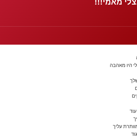
צלי מאמי!!!
י היו מאהבה
לך
ים
עוד
ך
וותרת עליך
וד