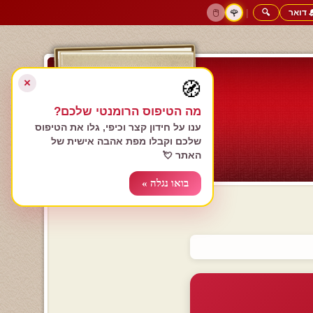
 דואר
🔍
|
🖱️
🌹
דף הבית
גולשים כותבים
הרשם עכשיו
התחבר
צימרים רומנטיים
חנות המתנות