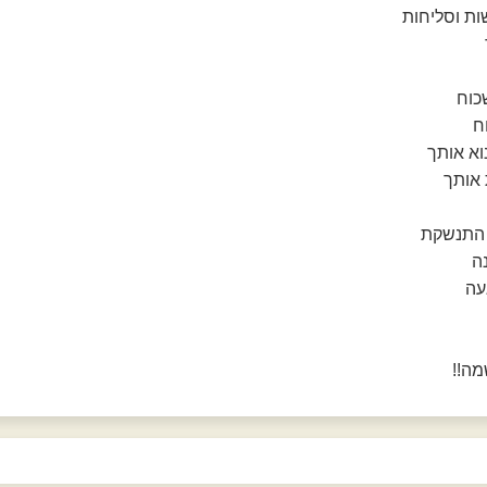
ות וסליחות
כוח
ח
נוא אותך
 אותך
 התנשקת
ה
עה
מה!!