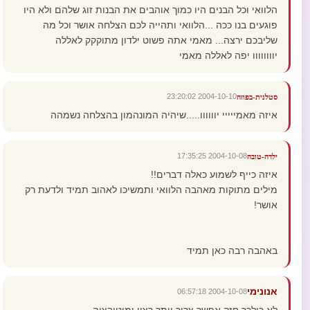
הלוואי וכל הבנים היו כמוך אוהבים את הבנות זוג שלהם ולא היו
פוגעים בנו ככה ...הלוואי ותהייה לכם הצלחה אושר וכל מה
שליבכם ירצה... מאמי אתה פשוט ילדון מתוקקק לאללה
יוווווווו יפה לאללה מאמי
2004-10-10 23:20:02
סטלנית-בפוזה
איזה מאמייייי יוווווו.....שיהיה המונהמון בהצלחה נשמהה
2004-10-08 17:35:25
ילדה-טובה
איזה כייף לשמוע כאלה דברים!!
מילים מתוקות מאהבה הלוואי ותמשיכו לאהוב תמיד ולדעת רק
אושר!
באהבה רבה כאן תמיד
אנונימי
2004-10-08 06:57:18