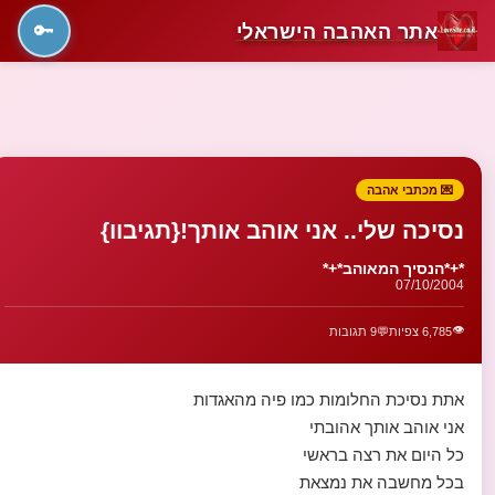
אתר האהבה הישראלי
🔑
💌 מכתבי אהבה
נסיכה שלי.. אני אוהב אותך!{תגיבוו}
*+*הנסיך המאוהב*+*
07/10/2004
👁️
6,785 צפיות
💬
9 תגובות
אתת נסיכת החלומות כמו פיה מהאגדות
אני אוהב אותך אהובתי
כל היום את רצה בראשי
בכל מחשבה את נמצאת