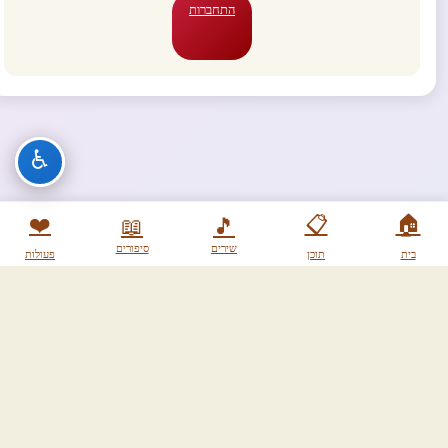
התחברות
♿
❤️
📋
🏠
📖
🎵
שירים
סיפורים
בית
תוכן
פעולות