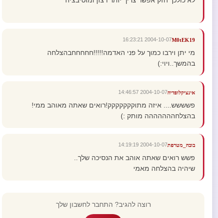
לא כולכך חזק אפשר צריך יותר רצון ומוטיבציה
2004-10-07 16:23:21
M0tEK19
מי יתן וירבו כמוך על פני האדמה!!!!!חחחחחבהצלחה
בהמשך..ויוי:)
2004-10-07 14:46:57
אינציקלופדיה
פשששש.... איזה מתוקקקקקקק!רואים שאתה מאוהב ממי!
בהצלחההההההה מותק :)
2004-10-07 14:19:19
בובה_מטרפת
פשש רואים שאתה אוהב את הנסיכה שלך..
שיהיה בהצלחה מאמי
רוצה להגיב? התחבר לחשבון שלך