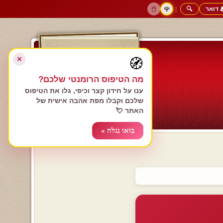
 דואר
🔍
|
🖱️
🌹
דף הבית
גולשים כותבים
הרשם עכשיו
התחבר
צימרים רומנטיים
חנות המתנות