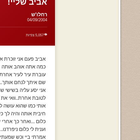
אביב שליי!
רחלו'ש
04/09/2004
👁️
5,057 צפיות
אביב פעם אני זוכרת א
כמה אתה אוהב אותה ...
עוברת עיר לעיר אחרת ו
שם איתך לנחם אותך..ו
אני יסע עליה בשישי שב
לטובת אחרת..וואי את ל
אותי כמו שהוא עושה ל
חיבית אותה והיה לך כי
כלום ...ואחר כך אחרי 
וענית לי כלום ניפרדנו.
אמרתי ביי וכש שמעתי 