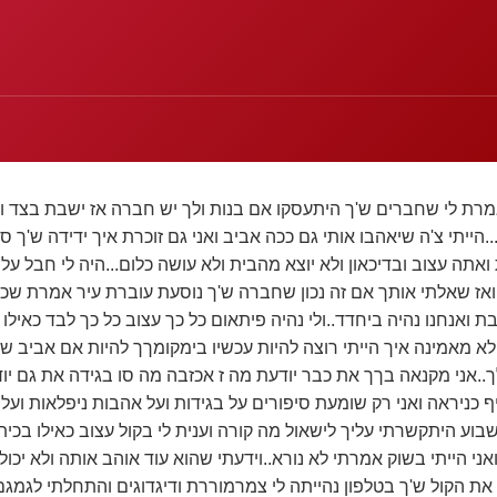
מרת לי שחברים ש'ך היתעסקו אם בנות ולך יש חברה אז ישבת בצד וא
הייתי צ'ה שיאהבו אותי גם ככה אביב ואני גם זוכרת איך ידידה ש'ך 
אתה עצוב ובדיכאון ולא יוצא מהבית ולא עושה כלום...היה לי חבל עליך
אז שאלתי אותך אם זה נכון שחברה ש'ך נוסעת עוברת עיר אמרת שכן 
ת ואנחנו נהיה ביחדד..ולי נהיה פיתאום כל כך עצוב כל כך לבד כאילו 
א מאמינה איך הייתי רוצה להיות עכשיו בימקומךך להיות אם אביב שה
ך..אני מקנאה בךך את כבר יודעת מה ז אכזבה מה סו בגידה את גם יו
ף כניראה ואני רק שומעת סיפורים על בגידות ועל אהבות ניפלאות ועל 
שבוע היתקשרתי עליך לישאול מה קורה וענית לי בקול עצוב כאילו בכי
.ואני הייתי בשוק אמרתי לא נורא..וידעתי שהוא עוד אוהב אותה ולא יכול
את הקול ש'ך בטלפון נהייתה לי צמרמוררת ודיגדוגים והתחלתי לגמגם