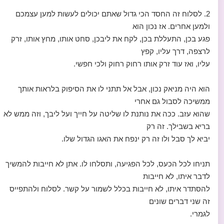
2. לסלוח זה החסד הכי גדול שאתם יכולים לעשות למען עצמכם
ולמען אחרים. אז נכון הוא
פגע בכן, התעללת בכן, לקח את ליבכן, סחט אותו, מחץ אותו, זרק
לרצפה, דרך עליו, קפץ
עליו, ואז עוד זרק אותו רחוק רחוק ולכי חפשי.
הוא היה מניאק נכון, אבל אל תתני לו את הסיפוק בלראות אותך
ממשיכה לסבול גם אחרי
שהוא עזב. ככה את נותנת לו שליטה על חייך ועל ליבך, וזה ממש לא
בריא בשבילך. זה רק
יביא לך סבל ולו זה רק ינפח את האגו הגדול שלו.
תניחו לכל הכעס, לכל הפגיעה, ותסלחו לו. אתן לא חייבות להמשיך
לדבר איתו, לא חייבות
להסתדר איתו, לא חייבות בכלל לשמור על קשר. לסלוח ולהתפייס
זה שני דברים שונים
לגמרי.