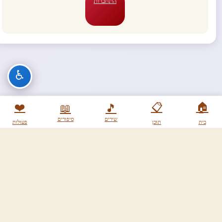
התחברות
♿
❤️
📋
🏠
📖
🎵
שירים
סיפורים
בית
תוכן
פעולות