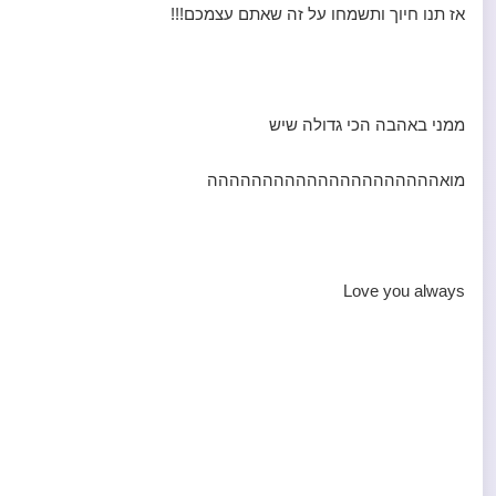
אז תנו חיוך ותשמחו על זה שאתם עצמכם!!!
ממני באהבה הכי גדולה שיש
מואההההההההההההההההההההה
Love you always