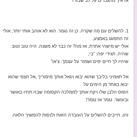
אז איך מתגברים על לב שבור?
1. להשלים עם מה שקרה. כן זה נגמר. הוא לא אוהב אותי יותר, אולי
זה התפוגג באמצע,
אולי יש מישהי אחרת, אז מה? זה כבר לא משנה. היה טוב וטוב
שהיה. תגידי יפה: "בי,
שיהיו לך חיים יפים ושמור על עצמך. צ'או"
אל תאמיני בליבך שהוא יבוא ויגאל אותך מיסוריך ,אל תצפי שהוא
יבוא באחד מן הימים על
הסוס הלבן שלו ויקח אותך לממלכה הקסומה שבה תחיו באושר
ובעושר. נגמר אז נגמר!
זהו, חייבים להשלים על העובדה הזאת ולנסות להמשיך הלאה.