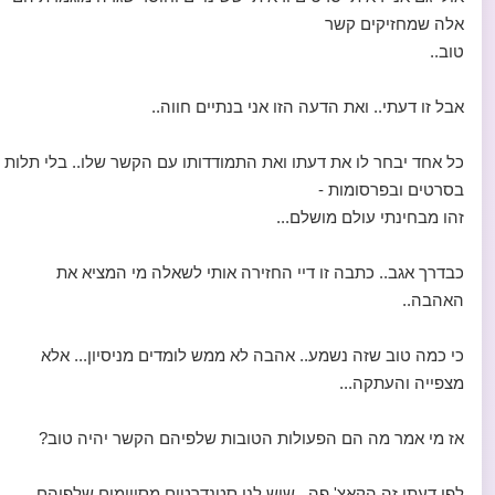
אלה שמחזיקים קשר
טוב..
אבל זו דעתי.. ואת הדעה הזו אני בנתיים חווה..
כל אחד יבחר לו את דעתו ואת התמודדותו עם הקשר שלו.. בלי תלות
בסרטים ובפרסומות -
זהו מבחינתי עולם מושלם...
כבדרך אגב.. כתבה זו דיי החזירה אותי לשאלה מי המציא את
האהבה..
כי כמה טוב שזה נשמע.. אהבה לא ממש לומדים מניסיון... אלא
מצפייה והעתקה...
אז מי אמר מה הם הפעולות הטובות שלפיהם הקשר יהיה טוב?
לפי דעתי זה הקאצ' פה.. שיש לנו סטנדרטים מסויימים שלפיהם