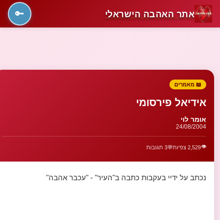
אתר האהבה הישראלי
🔑
📖 מאמרים
אידיאל פירסומי
אומר לוי
24/08/2004
👁️
2,529 צפיות
💬
3 תגובות
נכתב על ידיי בעקבות כתבה ב"העיר" - "עכבר אהבה"