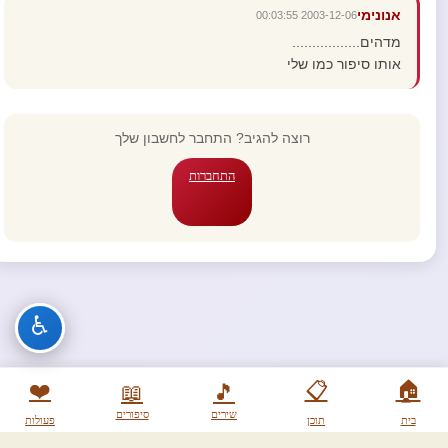
אנונימי
2003-12-06 00:03:55
מדהים.................
אותו סיפור כמו שלי
רוצה להגיב? התחבר לחשבון שלך
התחברות
♿
❤️
📋
🏠
📖
🎵
שירים
סיפורים
בית
תוכן
פעולות