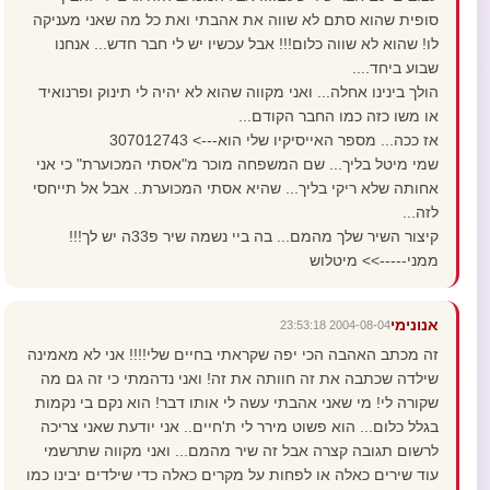
סופית שהוא סתם לא שווה את אהבתי ואת כל מה שאני מעניקה
לו! שהוא לא שווה כלום!!! אבל עכשיו יש לי חבר חדש... אנחנו
שבוע ביחד....
הולך בינינו אחלה... ואני מקווה שהוא לא יהיה לי תינוק ופרנואיד
או משו כזה כמו החבר הקודם...
אז ככה... מספר האייסיקיו שלי הוא---> 307012743
שמי מיטל בליך... שם המשפחה מוכר מ"אסתי המכוערת" כי אני
אחותה שלא ריקי בליך... שהיא אסתי המכוערת.. אבל אל תייחסי
לזה...
קיצור השיר שלך מהמם... בה ביי נשמה שיר פ33ה יש לך!!!
ממני----->> מיטלוש
אנונימי
2004-08-04 23:53:18
זה מכתב האהבה הכי יפה שקראתי בחיים שלי!!!! אני לא מאמינה
שילדה שכתבה את זה חוותה את זה! ואני נדהמתי כי זה גם מה
שקורה לי! מי שאני אהבתי עשה לי אותו דבר! הוא נקם בי נקמות
בגלל כלום... הוא פשוט מירר לי ת'חיים.. אני יודעת שאני צריכה
לרשום תגובה קצרה אבל זה שיר מהמם... ואני מקווה שתרשמי
עוד שירים כאלה או לפחות על מקרים כאלה כדי שילדים יבינו כמו