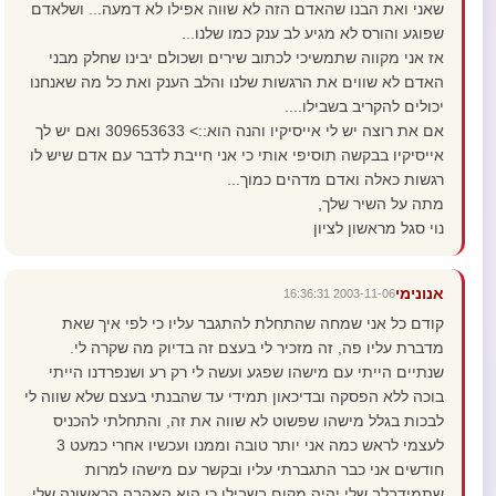
שאני ואת הבנו שהאדם הזה לא שווה אפילו לא דמעה... ושלאדם
שפוגע והורס לא מגיע לב ענק כמו שלנו...
אז אני מקווה שתמשיכי לכתוב שירים ושכולם יבינו שחלק מבני
האדם לא שווים את הרגשות שלנו והלב הענק ואת כל מה שאנחנו
יכולים להקריב בשבילו....
אם את רוצה יש לי אייסיקיו והנה הוא::> 309653633 ואם יש לך
אייסיקיו בבקשה תוסיפי אותי כי אני חייבת לדבר עם אדם שיש לו
רגשות כאלה ואדם מדהים כמוך...
מתה על השיר שלך,
נוי סגל מראשון לציון
אנונימי
2003-11-06 16:36:31
קודם כל אני שמחה שהתחלת להתגבר עליו כי לפי איך שאת
מדברת עליו פה, זה מזכיר לי בעצם זה בדיוק מה שקרה לי.
שנתיים הייתי עם מישהו שפגע ועשה לי רק רע ושנפרדנו הייתי
בוכה ללא הפסקה ובדיכאון תמידי עד שהבנתי בעצם שלא שווה לי
לבכות בגלל מישהו שפשוט לא שווה את זה, והתחלתי להכניס
לעצמי לראש כמה אני יותר טובה וממנו ועכשיו אחרי כמעט 3
חודשים אני כבר התגברתי עליו ובקשר עם מישהו למרות
שתמידבלב שלי יהיה מקום בשבילו כי הוא האהבה הראשונה שלי.