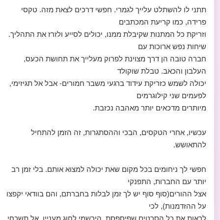
תתני לו להשתלט עלייך לגמרי. חפשי דרכים לצאת מזה. טקסי
פרידה, כמו קריעת המכתבים
וזריקת כל המתנות שקיבלת ממנו, יכולים לסייע ולזרז את התהליך.
שיחות נפש ארוכות עם
חברה טובה הן דרך מצוינת לפרוק מעלייך את תחושת הכעס,
העלבון והכאב. טבלת שוקולד
יכולה לשמש כזריקת עידוד ברגעי משבר חמורים- אבל אל תגיזימי,
לפעמים שני קילוגרמים
מיותרים מדכאים יותר מאהבה נכזבת.
עכשיו, אחרי הטקסים, הבכי וההסתגרות, זה הזמן להתחיל
להתאושש.
חפשי לך ניחומים בכל מקום שאת יכולה למצוא אותם. בלי זמן רב
יותר עם החברות, התפנקי
אצל ההורים(סוף סוף יש לך זמן לבלות בחברתם, והם בוודאי יקפצו
על ההזדמנות), לכי
לראות את כל הסרטים שפיספסת, הירשמי לחוג מעניין. אל תשכחי