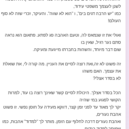
לשנן לעצמך משפטי עידוד,
כמו "יש הרבה דגים בים", ו "הוא לא שווה". והעיקר, זכרי שזה לא סוף
העולם!
ואולי את זו שנמאס לה, וטעם האהבה פג לפתע. פתאום הוא נראה
סתם נער רגיל, שאין בו
שום דבר מיוחד, והשהות בחברתו מייגעת ומעיקה.
זה פשוט לא זה,ואת רוצה לסיים את העניין. מה קורה לי, את שואלת
את עצמך. האם משהו
לא בסדר אצלי?
הכל בסדר אצלך. היכולת לסיים קשר שאינך רוצה בו עוד, למרות
הקושי לפגוע במי שהיה
יקר לך מאוד עד לפני זמן קצר, דווקא מעידה על חוסן נפשי. זו פשוט
אהבת נעורים,
ואהבת נעורים דרכה לחלוף עם הזמן. מותר לך "למדוד" אהבות, כמו
שמותר למדוד בגדים