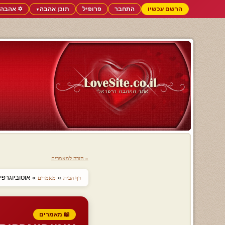
הרשם עכשיו
התחבר
פרופיל
תוכן אהבה
✡️ אהבה 
▼
« חזרה למאמרים
»
» אוטוביוגרפ
דף הבית
מאמרים
📖 מאמרים