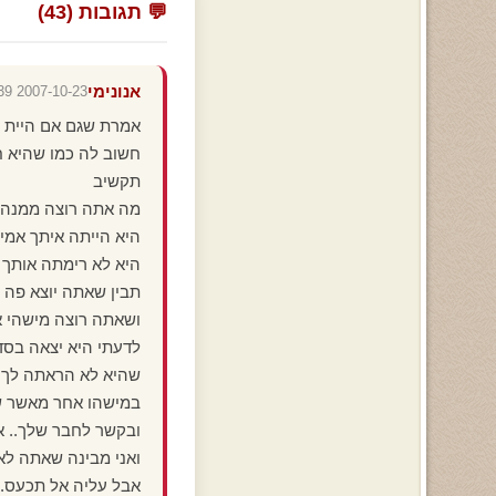
💬 תגובות (43)
אנונימי
2007-10-23 16:14:39
אמרת שגם אם היית מ
חשוב לה כמו שהיא ח
תקשיב
מה אתה רוצה ממנה
היא הייתה איתך אמי
היא לא רימתה אותך 
תבין שאתה יוצא פה 
ושאתה רוצה מישהי א
לדעתי היא יצאה בסד
שהיא לא הראתה לך א
במישהו אחר מאשר ש
ובקשר לחבר שלך.. אנ
ואני מבינה שאתה לא 
אבל עליה אל תכעס..