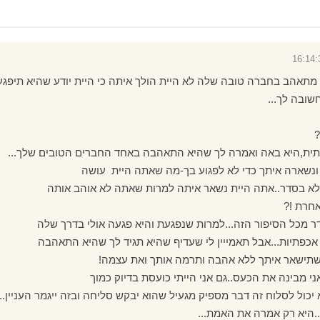
תאהב בחברה טובה שלה לא היית הולך איתה כי היית יודע שהיא תיפגע.
שובה לך...
?
תית,היא באה ואמרה לך שהיא התאהבה באחד החברים הטובים שלך...
ונשארה איתך כדי לא לפגוע בך-מה שאתה היית עושה
לא בסדר..אתה היית נשאר איתה למרות שאתה לא אוהב אותה
חרת !?
ר מכל הסיפור הזה...למרות שנפגעת והיא פגעה אולי בדרך שלה
כפתיות...אבל תאמייין לי שעדיף שהיא תגיד לך שהיא התאהבה
תישאר איתך ללא אהבה ותרמה אותך ואת עצמה!
י מבינה את הכעס..גם אני הייתי כועסת בדיוק כמוך
יכול לסלוח זה דבר מספיק מגעיל שהוא יבקש סליחה ובזה ייגמר העניין...
.היא רק אמרה את האמת...