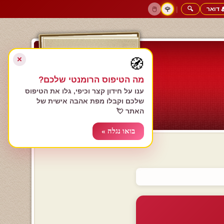
 דואר
🔍
|
🖱️
🌹
דף הבית
גולשים כותבים
הרשם עכשיו
התחבר
צימרים רומנטיים
חנות המתנות