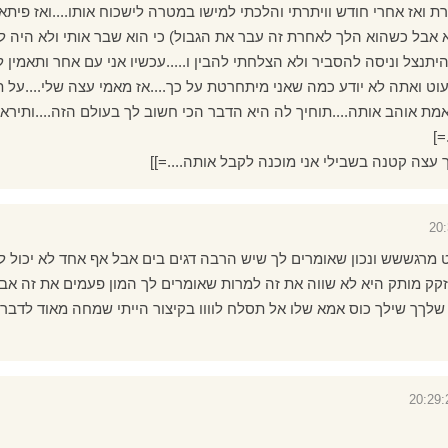
ואז אחרי חודש וויתרתי והלכתי למישו במטרה לישכוח אותו....ואז פיתא
רא אבל כשהוא הלך לאחרת זה עבר את הגבול) כי הוא שבר אותי ולא היה ל
היתנצל וניסה להסביר ולא הצלחתי להבין ו.....עכשיו אני עם אחר ותאמין ל
וט ואתה לא יודע כמה שאני מיתחרטת על כך....אז מאמי עצה שלי....על ת
 אוהב אותה....תוחיך לה היא הדבר הכי חשוב לך בעולם הזה....ותירא
=]
 עצה קטנה בשבילי אני מוכנה לקבל אותה....=]]
 מרגששש ונכון שאומרים לך שיש הרבה דגים בים אבל אף אחד לא יכול ל
קק מותק היא לא שווה את זה למרות שאומרים לך המון פעמים את זה אב
שלךך שילך כוס אמא שלו אל תסלח לוווו בקיצור הייתי שמחה מאוד לדבר 