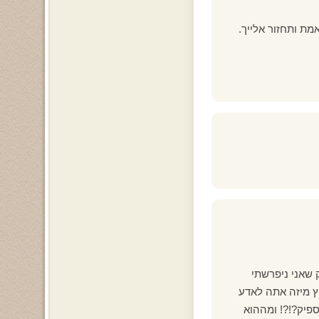
מת ותחזור אלייך.
 שאני ניפרשתי
ץ מיזה אתה לאדע
ספיק?!?! ומההוא