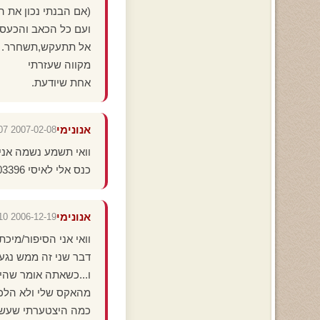
(אם הבנתי נכון את ה
ועם כל הכאב והכעס ש
אל תתעקש,תשחרר.
מקווה שעזרתי
אחת שיודעת.
אנונימי
2007-02-08 22:17:07
וואי תשמע נשמה אני
כנס אלי לאיסי 318503396 אני רוצה לדבר איתך
אנונימי
2006-12-19 13:16:10
וואי אני הסיפור/מיכ
דבר שני זה ממש נגע 
ו...כשאתה אומר שהיא
מהאקס שלי ולא הלכת
כמה היצטערתי שעשיתי