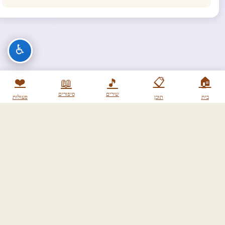
♿
❤️
📋
🏠
📖
🎵
שירים
סיפורים
בית
תוכן
פעולות