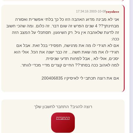
2003-10-08 17:34:16
yoyolove
אני לא מבינה מדוע האהבה הזו כל כך בלתי אפשרית ואסורה
מבחינתך?? 4 שנים הפרש זה שום דבר. זה כלום. ומה שהכי חשוב
זה לדעת שלאהבה אין גיל. רק השיגעון. תסתכלי על המצב הזה
ככה:
אם לא תגידי לו מה את מרגישה, תפסידי בכל זאת. אבל אם
תגידי לו את מה שאת חשה... זה כבר ישנה את הכל. אולי הוא
יסכים, אולי לא , אבל לפחות תדעי שניסית.
למה לאהוב ככה בסתר?? החיים קצרים מדיי מכדי לוותר.
אם את רוצה תכתבי לי לאיסיקיו 200406835
רוצה להגיב? התחבר לחשבון שלך
התחברות