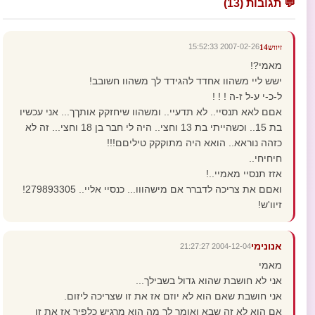
💬 תגובות (13)
2007-02-26 15:52:33
זיווש14
מאמי?!
ישש ליי משהוו אחדד להגידד לך משהוו חשובב!
ל-כ-י ע-ל ז-ה ! ! !
אםם לאא תנסיי.. לא תדעיי.. ומשהוו שיחזקק אותךך... אני עכשיו
בת 15.. וכשהייתי בת 13 וחצי.. היה לי חבר בן 18 וחצי... זה לא
כזהה נוראא.. הואא היה מתוקקק טיליםם!!!
חיחיחי..
אזז תנסיי מאמיי..!
ואםם את צריכה לדברר אם מישהווו... כנסיי אליי.. 279893305!
זיוו'ש!
אנונימי
2004-12-04 21:27:27
מאמי
אני לא חושבת שהוא גדול בשבילך...
אני חושבת שאם הוא לא יוזם אז את זו שצריכה ליזום.
אם הוא לא זה שבא ואומר לך מה הוא מרגיש כלפיך אז את זו