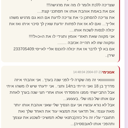
שצריכה ללכת ולומר לו מה את מרגישה!!!
אם את באמת אוהבת אותו אז תסתכני קצת....
את צריכה להסתכן כי את צריכה לדעת אם הוא גם מרגיש משהו
אלייך... ואם לא אז את לפחות יודעת שאין לך סיכוי איתו ואז את
יכולה לנסות לשכוח אותו....
אני מקווה שאת תאזרי אומץ ותגידי לו את ה=כ=ל!!!!
ומקווה שזו לא תהייה אכזבה ........
אם בא לך לדבר אז את יכולה להכנס אליי לאייסי:233705409
שירן..
אנונימי
2004-07-21 14:48:04
וווווווווווואי זה מה שקרה לי לפני שנה בערך.. אני אהבתי איזה
מדריך בן 18 ואני הייתי בת14 וחצי.. אני ידעתי שיש לו משהו איתי
אבל התביישתי ממנו והפסדתי אותו אחרי חצי שנה בערך לאחת
עם אותו של כמו שלי..בעעעע...
אבל לא נורא עכשיו אני עם הנסיך שלי שאני אוהבת אותו יותר
מאת עצמי..אל תדאגי את תמצאי עוד את האחד שלך ואת
תתגברי עליו זה גיל כזה(בתנאי שלא תמשיכי לשכנע את עצמך
ותהפכי אותו לאובססיה)...