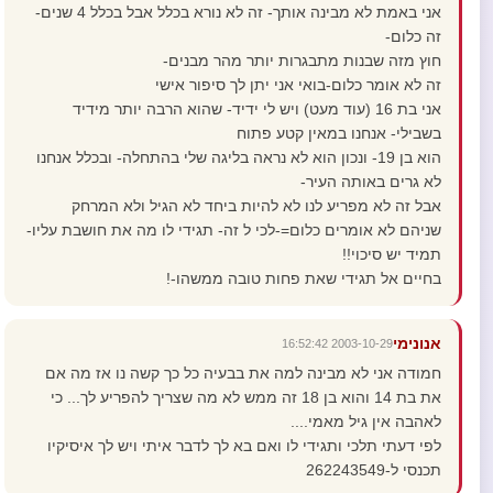
אני באמת לא מבינה אותך- זה לא נורא בכלל אבל בכלל 4 שנים-
זה כלום-
חוץ מזה שבנות מתבגרות יותר מהר מבנים-
זה לא אומר כלום-בואי אני יתן לך סיפור אישי
אני בת 16 (עוד מעט) ויש לי ידיד- שהוא הרבה יותר מידיד
בשבילי- אנחנו במאין קטע פתוח
הוא בן 19- ונכון הוא לא נראה בליגה שלי בהתחלה- ובכלל אנחנו
לא גרים באותה העיר-
אבל זה לא מפריע לנו לא להיות ביחד לא הגיל ולא המרחק
שניהם לא אומרים כלום=-לכי ל זה- תגידי לו מה את חושבת עליו-
תמיד יש סיכוי!!
בחיים אל תגידי שאת פחות טובה ממשהו-!
אנונימי
2003-10-29 16:52:42
חמודה אני לא מבינה למה את בבעיה כל כך קשה נו אז מה אם
את בת 14 והוא בן 18 זה ממש לא מה שצריך להפריע לך... כי
לאהבה אין גיל מאמי....
לפי דעתי תלכי ותגידי לו ואם בא לך לדבר איתי ויש לך איסיקיו
תכנסי ל-262243549