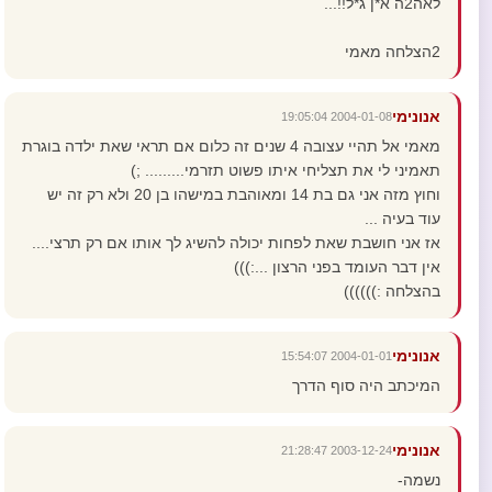
לאה2ה א*ן ג*ל!!...
2הצלחה מאמי
אנונימי
2004-01-08 19:05:04
מאמי אל תהיי עצובה 4 שנים זה כלום אם תראי שאת ילדה בוגרת
תאמיני לי את תצליחי איתו פשוט תזרמי......... ;)
וחוץ מזה אני גם בת 14 ומאוהבת במישהו בן 20 ולא רק זה יש
עוד בעיה ...
אז אני חושבת שאת לפחות יכולה להשיג לך אותו אם רק תרצי....
אין דבר העומד בפני הרצון ...:)))
בהצלחה :))))))
אנונימי
2004-01-01 15:54:07
המיכתב היה סוף הדרך
אנונימי
2003-12-24 21:28:47
נשמה-