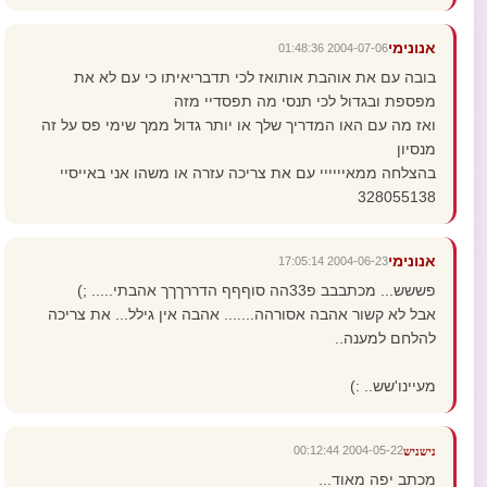
אנונימי
2004-07-06 01:48:36
בובה עם את אוהבת אותואז לכי תדבריאיתו כי עם לא את
מפספת ובגדול לכי תנסי מה תפסדיי מזה
ואז מה עם האו המדריך שלך או יותר גדול ממך שימי פס על זה
מנסיון
בהצלחה ממאיייייי עם את צריכה עזרה או משהו אני באייסיי
328055138
אנונימי
2004-06-23 17:05:14
פששש... מכתבבב פ33הה סוףףף הדררךךך אהבתי..... ;)
אבל לא קשור אהבה אסורהה....... אהבה אין גילל... את צריכה
להלחם למענה..
מעיינו'שש.. :)
2004-05-22 00:12:44
נישניש
מכתב יפה מאוד...