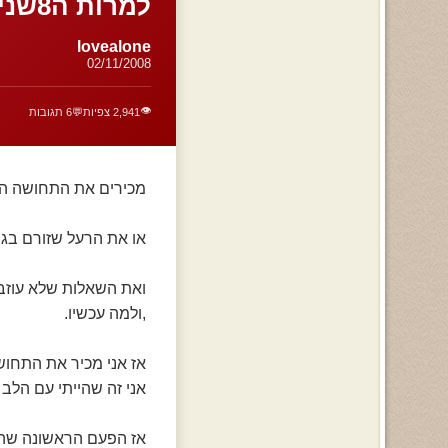
למרות ה8שנים שעברו מאז
lovealone
02/11/2008
👁️
2,941 צפיות
💬
6 תגובות
מכירים את התחושה הז
או את הרעל שזורם בגוף
ואת השאלות שלא עוזבו
,ולמה עכשיו.
אז אני מכיר את התחוש
אני זה שהייתי עם הל
אז הפעם הראשונה שהתאהבתי