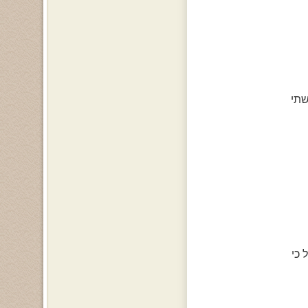
שתי
 כי