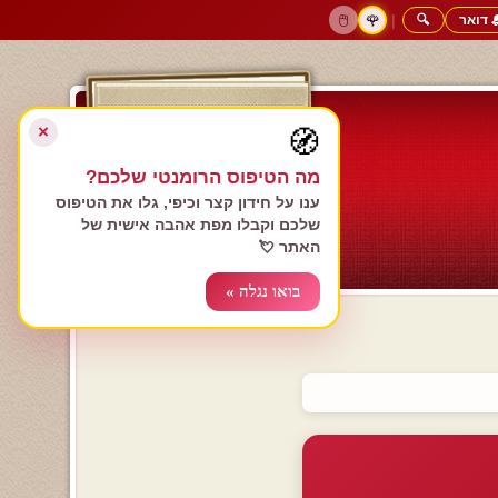
 דואר
🔍
|
🖱️
🌹
דף הבית
גולשים כותבים
הרשם עכשיו
התחבר
צימרים רומנטיים
חנות המתנות