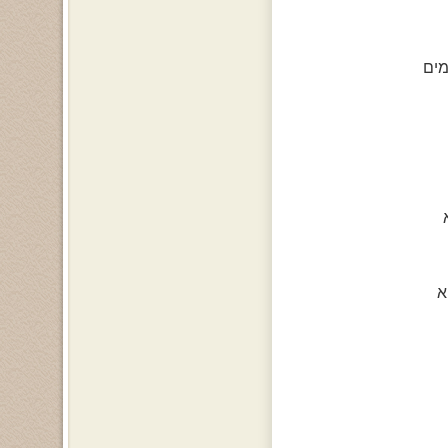
מים
א