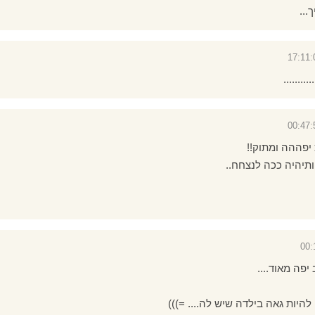
..
.......
כ יפההה ומתוק!!
ותיהיה ככה לנצחח..
יפה מאוד....
להיות גאה בילדה שיש לה.... =)))