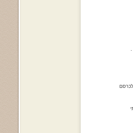
.
לכרסם
י