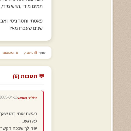
תמים מידי ,רגיש מידי,
פאטתי וחסר ניסיון אב
שנים שעברו מאז
שתף:
📘 פייסבוק
📱 וואטסאפ
💬 תגובות (6)
2005-04-16 23:21:51
היללוש-מאמוש
ריגשת אותי כמו שאף
לא רגש....
יפה לך שככה הקשר ע