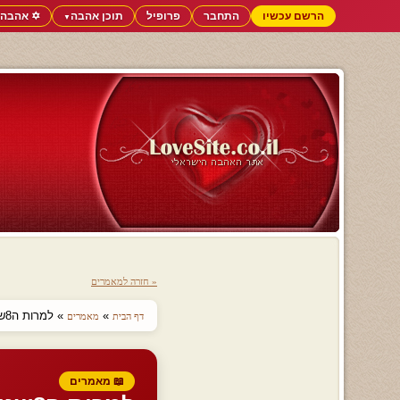
הרשם עכשיו
התחבר
פרופיל
תוכן אהבה
✡️ אהבה 
▼
« חזרה למאמרים
»
» למרות ה8שנים שעברו מאז
דף הבית
מאמרים
📖 מאמרים