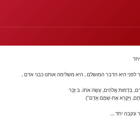
חד
לפני היא הדבר המושלם , היא משלימה אותנו כבני אדם ,
ָם, בִּדְמוּת אֱלֹהִים, עָשָׂה אֹתוֹ. ב זָכָר
אֹתָם, וַיִּקְרָא אֶת-שְׁמָם אָדָם")
ונקבה יחד ...