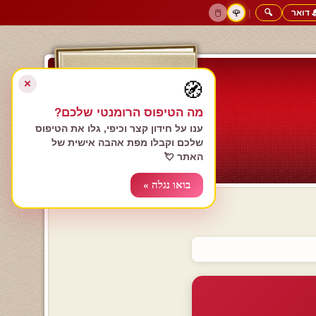
 דואר
🔍
|
🖱️
🌹
דף הבית
גולשים כותבים
הרשם עכשיו
התחבר
צימרים רומנטיים
חנות המתנות