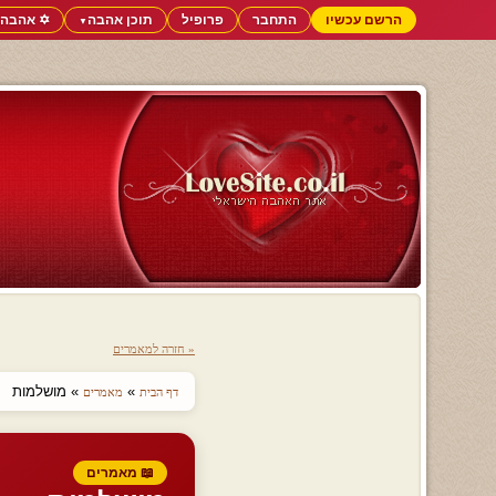
הרשם עכשיו
התחבר
פרופיל
תוכן אהבה
✡️ אהבה 
▼
« חזרה למאמרים
»
» מושלמות
דף הבית
מאמרים
📖 מאמרים