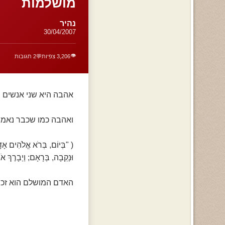
מושלמות
נהיר
30/04/2007
👁️
3,206 צפיות
💬
2 תגובות
אהבה היא שני אנשים י
ואהבה כמו שכבר נאמר 
( "בְּיוֹם, בְּרֹא אֱלֹהִים אָד
וּנְקֵבָה, בְּרָאָם; וַיְבָרֶךְ 
האדם המושלם הוא זכר 