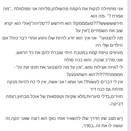
אני מתחילה לנקות את הקמח מהשולחן,סליחה אני ממלמלת .."מה
אמרת ?" -מה הוא
חירששששש???סעמממק!!! הוא חירשש ?!"סליחה"(אולי הוא יקרא
שוב את השפתיים )"אין על
מה להצטער" -אוי איך הוא יודע להיות שלו ורגוע אחרי דבר כזה? אם
הילדים שלי היו
מעיפים טיפת קמח במטבח היתי שוברת להם את כל הראש,
ואני,סה"כ שכנה, והוא ככה סולח
לי ?איזה אצילות נפש.."אין על מה להצטער,את תנקי את זה" -
ממממה!??!?!?הוא השתגעעע?
אין לי דברים לעשות?! אני אמא ! אני אשה, אין לי כח להיות מנקה
פה!זה גם ככה דיר
חזירים,בדלי סיגריות,מלא שקיות וקופסאות של אוכל מבחוץ,רצפה
דביקה..
(יש מצב שזו הדרך שלו להשאיר אותי כאן! הוא רוצה שאני ינקה,זה
עושה לו את זה..בסדר,