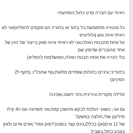
ראיתי עם חברה סרט כחול,הופתעתי:
כל פנטזיה מתממשת,כל בחור או בחורה הם סקסים להפליא(אני לא
ראיתי איזה גוש צלוליטיס
על אחת מהבנות האלה,אני לא ראיתי איזה פאק בייצור של הזין של
אחד מהגברים שדופק שם
בלי הכרה את אחת הבנות האלה,המושלמות להפליא)
בלונדיני,עיניים כחולות,שפתיים מלאות,גוף שחבל"ז..(תקף ל2
המינים)
עלילה מקורית,עיניינית,והכי חשוב,אמינה!
גם אני, כשאני הולכת לבקש מהשכן קמח,אני מופיעה עם ה4 קילו
סיליקון שלי,חולצה במשקל
של 11 גרם(אם בכלל),גינס קצר בסגנון"דפוק אותי",אודם אדום ולאק
בצבע כחול,בשביל