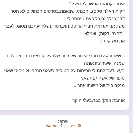
איתו סקס(אם אפשר לקרוא ל2
דקות האלה סקס)..והבנתי, שבאמת,בסרטים הכחולים לא חסר
דבר,בגלל זה כל פעם שיחסר לי
משו, אני יקח את חברי הרוטט,הויברטור.(שלידיעתכם מסוגל לעבוד
יותר מ2 דקות). ואמלא
את תשוקותיי.
וכשאתענג עם חברי אזכור שלמרות שלבעלי קוראים בבר ויש לו יד
שמנה ושעירה,זו אותה
יד,שיודעת לתת לי טפיחות על הטוסיק כשאני מנקה, ולומר לי שאני
סופר של אשה,גם גשאני
מנקה בית של מישהו אחר...
אוהבת אותך בבר,בעלי היקר
שתף:
📘 פייסבוק
📱 וואטסאפ