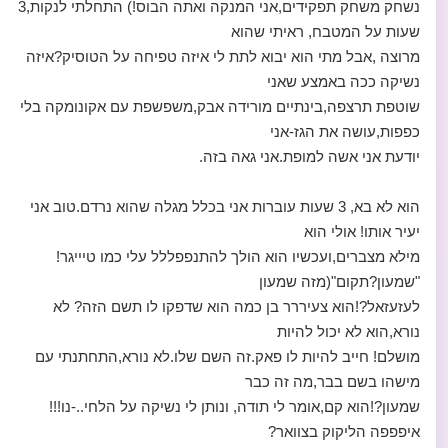
נשחק משחק תפקידים,אני המנקה ואתה הבוס!) התחלתי לנקות,3
שעות על המטבח, ראיתי שהוא
מרוצה ,אבל מתי הוא יבוא לתת לי איזה טפיחה על הטוסיק?איזה
נשיקה ככה באמצע שאני
שוטפת תרצפה,בינתיים מורידה אבק,משפשפת עם אקונומקה בלי
כפפות,עושה את הגז-אני
יודעת אני אשה למופת.אני גאה בזה.
הוא לא בא, 3 שעות עוברות אני בכלל מגלה שהוא נרדם.טוב אני
יעיר אותו! אולי הוא
מילא מצברים,ועכשיו הוא הולך להתנפפללל עלי כמו טיייגר!
"שמעון?תקום"(מזה שמעון
לעזעזאל?!הוא צעיררר בן כמה הוא שדפקו לו תשם הזה? לא
נורא,הוא לא יכול להיות
מושלם! חייב להיות לו פאק.זה השם שלו.לא נורא,התחתנתי עם
מישהו בשם בבר,מה זה כבר
שמעון?!הוא קם,אומר לי תודה, ונותן לי נשיקה על הלחי..-נו!!!
איפפפה הליקוק בצוואר?