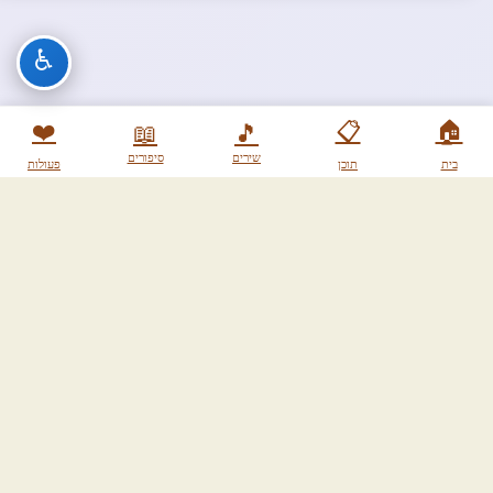
♿
❤️
📋
🏠
📖
🎵
שירים
סיפורים
בית
תוכן
פעולות