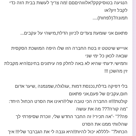
הנגיעה בטוסיקקק?אלוווהיםםם !מה צריך לעשות בבית הזה כדי
לקבל זיון?או
תמונה?(לפחות)....
פתאום אני שומעת צעדים לכיוון הדלת,מישהי על עקבים...
אויייש שיטטט זו בטח החברה הזו שלו היפה המושכת הסקסית
שבאה לכאן כל ימי שני
וחמישי.ידעתי שהיא לא באה לחלק פה עיתונים בחינם!היא מקבלת
זין מהשכן !!!
בלי דפיקה בדלת,נכנסת דמות ,עגלגלה,שמנמנה ,שיער אדום
חום,עקבים של פעם,אני פתאום
קולטת!!!זו החברה הכי טובה שלי!!ראינו את הסרט הכחול היחד:
"מה קורה??? מה את עושה
פה??" -"אה תכירי! זה החבר החדש שלי, זוכרת שסיפרתי לך
שהלוותי ממנו את הסרט
הכחול?" -ללללא יכול להיות!!היא גנבה לי את הגברבר שלי!!! איך