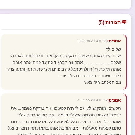
💬 תגובות (5)
אנונימי
2004-07-29 11:53:30
שלום לך
אני חושב שאתה לא צריך להקשיב לאף אחד וללכת אם האהבה
שלכם...................... אתה צריך להגיד לה עד כמה אתה אוהב
אותה וללכת אליה ולהיסתכל לה בעניים ולצרפת אותה ואתה צריך
ללכת ושתדברו ושתסדרו הכל בינכם
נ.ב המכתב היה מגש
אנונימי
2004-07-12 21:39:55
תקשיבי מותק שילי.. גם לי היה קטע כז ואת צודקת נשמה... את
צריכה לעשות מה שבראש לך נשמה..ואם כול החברות שלך
אומרות לך את זה.. את בכלל לא יכולה לקראו להם חברות.. הם
סתם קנאיות מגעילות .. אם אוהבת אותו באמת תהיו חברים ואל
תשימו על אף אחד .. ככה אני חושבת וככה זה היה לטובתם ..