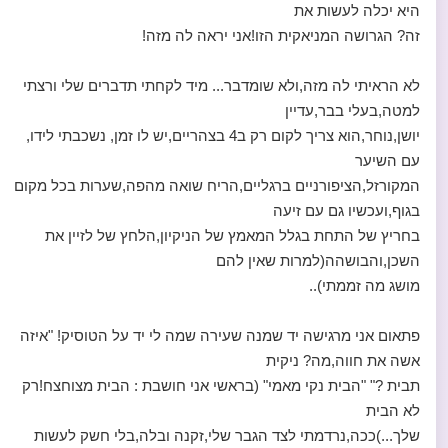
היא יכלה לעשות את
זה? הגרושה המניאקית הזו!אני יראה לה מזה!
לא הראיתי לה מזה,ולא שומדבר... מיד לקחתי תדברים שלי ורצתי
למטה,בעלי בבר,עדיין
יושן,נוחר,הוא צריך לקום רק ב4 בצהריים,יש לו זמן, נשכבתי לידו,
עם השיער
המקורזל,הציפורניים ברגליים,הריח שואה מהפה,שערות בכל מקום
בגוף,ועכשיו גם עם זיעה
בחריץ של התחת בגלל המאמץ של הניקיון,הלחץ של לזיין את
השכן,והבושהה(למרות שאין להם
מושג מה זממתי)..
פתאום אני מרגישה יד שמנה שעירה שמה לי יד על הטוסיק! "איזה
אשה את חווה,מה? ניקית
תבית ?" "הבית נקי מאמי" (בראשי אני חושבת : הבית מצוחצח!רק
לא הבית
שלך...)ככה,נרדמתי לצד הגבר שלי,זקנה ובלה,בלי חשק לעשות