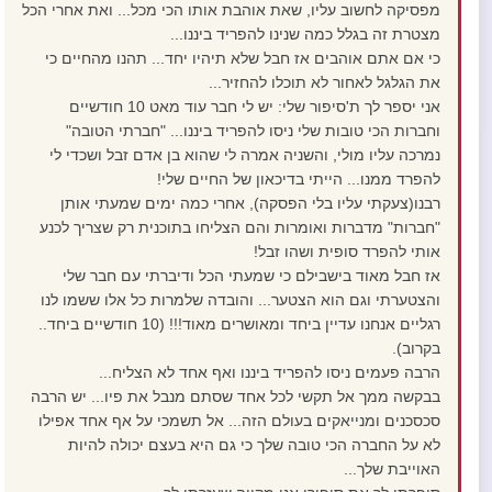
מפסיקה לחשוב עליו, שאת אוהבת אותו הכי מכל... ואת אחרי הכל
מצטרת זה בגלל כמה שנינו להפריד ביננו...
כי אם אתם אוהבים אז חבל שלא תיהיו יחד... תהנו מהחיים כי
את הגלגל לאחור לא תוכלו להחזיר...
אני יספר לך ת'סיפור שלי: יש לי חבר עוד מאט 10 חודשיים
וחברות הכי טובות שלי ניסו להפריד ביננו... "חברתי הטובה"
נמרכה עליו מולי, והשניה אמרה לי שהוא בן אדם זבל ושכדי לי
להפרד ממנו... הייתי בדיכאון של החיים שלי!
רבנו(צעקתי עליו בלי הפסקה), אחרי כמה ימים שמעתי אותן
"חברות" מדברות ואומרות והם הצליחו בתוכנית רק שצריך לכנע
אותי להפרד סופית ושהו זבל!
אז חבל מאוד בישבילם כי שמעתי הכל ודיברתי עם חבר שלי
והצטערתי וגם הוא הצטער... והובדה שלמרות כל אלו ששמו לנו
רגליים אנחנו עדיין ביחד ומאושרים מאוד!!! (10 חודשיים ביחד..
בקרוב).
הרבה פעמים ניסו להפריד ביננו ואף אחד לא הצליח...
בבקשה ממך אל תקשי לכל אחד שסתם מנבל את פיו... יש הרבה
סכסכנים ומנייאקים בעולם הזה... אל תשמכי על אף אחד אפילו
לא על החברה הכי טובה שלך כי גם היא בעצם יכולה להיות
האוייבת שלך...