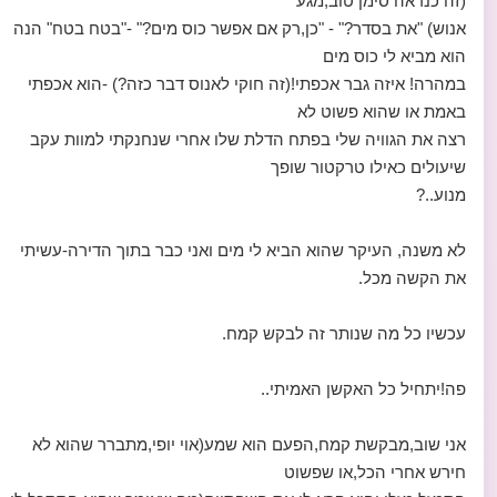
(זה כנראה סימן טוב,מגע
אנוש) "את בסדר?" - "כן,רק אם אפשר כוס מים?" -"בטח בטח" הנה
הוא מביא לי כוס מים
במהרה! איזה גבר אכפתי!(זה חוקי לאנוס דבר כזה?) -הוא אכפתי
באמת או שהוא פשוט לא
רצה את הגוויה שלי בפתח הדלת שלו אחרי שנחנקתי למוות עקב
שיעולים כאילו טרקטור שופך
מנוע..?
לא משנה, העיקר שהוא הביא לי מים ואני כבר בתוך הדירה-עשיתי
את הקשה מכל.
עכשיו כל מה שנותר זה לבקש קמח.
פה!יתחיל כל האקשן האמיתי..
אני שוב,מבקשת קמח,הפעם הוא שמע(אוי יופי,מתברר שהוא לא
חירש אחרי הכל,או שפשוט