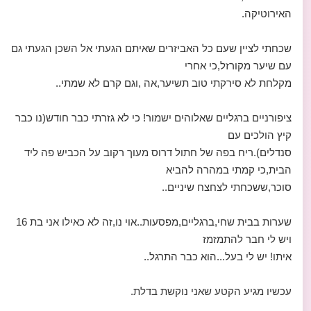
האירוטיקה.
שכחתי לציין שעם כל האביזרים שאיתם הגעתי אל השכן הגעתי גם
עם שיער מקורזל,כי אחרי
מקלחת לא סירקתי טוב תשיער,אה ,וגם קרם לא שמתי..
ציפורניים ברגליים שאלוהים ישמור! כי לא גזרתי כבר חודש(נו כבר
קיץ הולכים עם
סנדלים).ריח בפה של חתול דרוס מעוך רקוב על הכביש פה ליד
הבית,כי קמתי במהרה להביא
סוכר,ששכחתי לצחצח שיניים..
שערות בבית שחי,ברגליים,מפסעות..אוי נו,זה לא כאילו אני בת 16
ויש לי חבר להתמזמז
איתו! יש לי בעל...הוא כבר התרגל..
עכשיו מגיע הקטע שאני נוקשת בדלת.