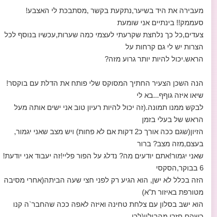
מעבירה את היד בשיער,נתקעת בקשר ,מסתבכת לי האצבע!
סעממק!! בינתיים אני שומעת
צעדים,כל כך נלחצת שקרעתי לעצמי כמה שערות,עכשיו בנוסף לכל
הצרות יש לי גם קרחות על
הראש.יכול להיות יותר גרוע מזה?
הנה השכן הצעיר החתיך המסוקס שלי פותח את הדלת עם בוקסר!
שיאו איזה גוףף...בא לי
לבקש ממנו תמונה.(זה יכול להיות רעיון טוב אני ישים אותה מעל
הראש של בעלי בזמן
הזיון(שגם ככה אורך כ2 דקות אם לא פחות) ויש מצב שאני יגמור,
בעצם,מזה מצב? ברור
שאני יגמור!אתם יודעים מה? נדלג על הפור פליי!זה יעבוד אני יודעת!
6 בבוקר,הסקסי
הזה בכלל לא ישן, הוא הגיע רק לפני חצי שעה הביתה(אחרי מסיבה
מטורפת באיזור ת"א)
הוא ישב בסלון עם צלחת טחינה ואיזה לאפה ככה שהחבר`ה קנו
כשהם חזרו מהבילוי(לכו