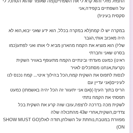
התמזל מזלי והוא קרא לי את השפתיים(מה שאומר שהוא הסתכל לי
על השפתיים בקפידה,אני
סקסית בעיניו!)
במקרה יש לו קמח(לא במקרה בכלל, הוא ידע שאני יבוא,הוא לא
היה מאכזב אותי,הגבר
שלי!) הוא מוציא את הקמח מהארון מביא לי אותו ואני לפתע(כמו
בסרט שאני וחברתי
ראינו) כמעט מעדתי ובינתיים הקמח מתעופף באוויר השקית
נקרעת,אנחנו מסתכלים לאויר
לנסות לתפוס את השקית קמח,הכל בהילוך איטי... קמח נכנס לנו
לעיניים(אני עדיין עם
הריס בתוך העין!-)(אם אני יתעוור זה הכל יהיה באשמתו) כמעט
תפסתי את הקמח נתתי
לשקית מכה בדרכה לרצפה,עזבו שזה קרע את השקית בכל
צדדים,השקית,אחרי ש43 מהתכולה שלה
מפוזרת במטבח,נוחתת על השולחן.תודה לאל!(SHOW MUST GO
ON)