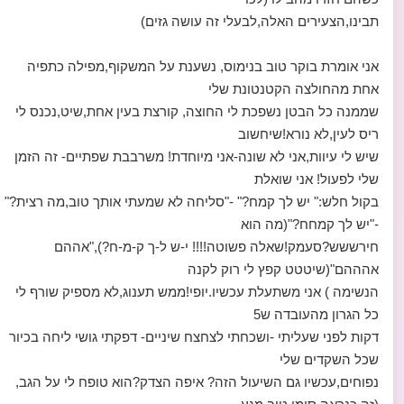
תבינו,הצעירים האלה,לבעלי זה עושה גזים)
אני אומרת בוקר טוב בנימוס, נשענת על המשקוף,מפילה כתפיה
אחת מהחולצה הקטנטונת שלי
שממנה כל הבטן נשפכת לי החוצה, קורצת בעין אחת,שיט,נכנס לי
ריס לעין,לא נורא!שיחשוב
שיש לי עיוות,אני לא שונה-אני מיוחדת! משרבבת שפתיים- זה הזמן
שלי לפעול! אני שואלת
בקול חלש:" יש לך קמח?" -"סליחה לא שמעתי אותך טוב,מה רצית?"
-"יש לך קמחח?"(מה הוא
חירששש?סעמק!שאלה פשוטה!!!! י-ש ל-ך ק-מ-ח?),"אההם
אהההם"(שיטטט קפץ לי רוק לקנה
הנשימה ) אני משתעלת עכשיו.יופי!ממש תענוג,לא מספיק שורף לי
כל הגרון מהעובדה ש5
דקות לפני שעליתי -ושכחתי לצחצח שיניים- דפקתי גושי ליחה בכיור
שכל השקדים שלי
נפוחים,עכשיו גם השיעול הזה? איפה הצדק?הוא טופח לי על הגב,