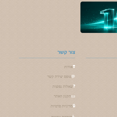
צור קשר
❣️
אודות
💬
טופס יצירת קשר
❓
שאלות נפוצות
📜
תקנון האתר
🔒
מדיניות פרטיות
♿