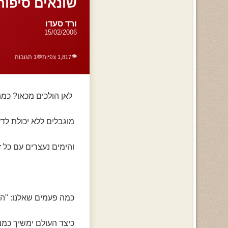
שונאים סיפור
ורד סעדו
15/02/2006
👁️
1,817 צפיות
💬
1 תגובות
לאן הולכים מכאו? כמה
מוגבלים ללא יכולת לדע
והימים נעצרים עם כל זי
כמה פעמים שאלנו: "הא
כיצד העולם ימשיך כמנה