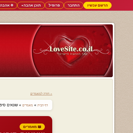
הרשם עכשיו
התחבר
פרופיל
תוכן אהבה
✡️ אהבה 
▼
« חזרה למאמרים
»
» שונאים סיפו
דף הבית
מאמרים
📖 מאמרים