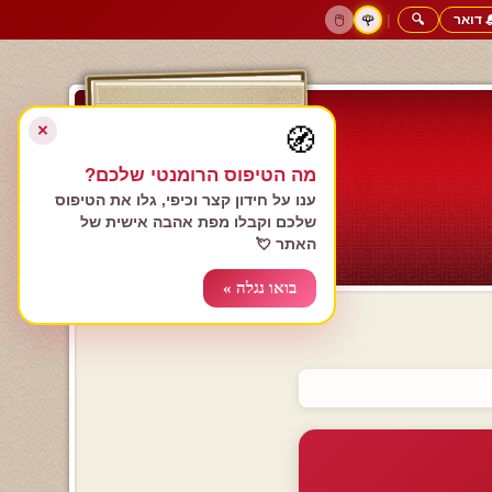
 דואר
🔍
|
🖱️
🌹
דף הבית
גולשים כותבים
הרשם עכשיו
התחבר
צימרים רומנטיים
חנות המתנות