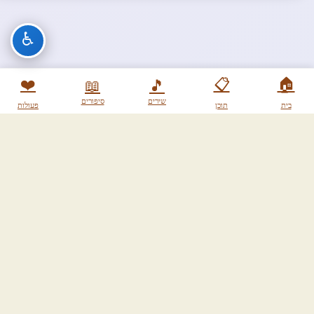
♿
❤️
📋
🏠
📖
🎵
שירים
סיפורים
בית
תוכן
פעולות