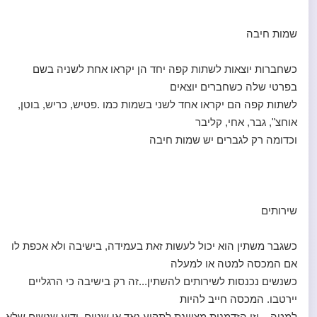
שמות חיבה
כשחברות יוצאות לשתות קפה יחד הן יקראו אחת לשניה בשם
בפרטי שלה כשחברים יוצאים
לשתות קפה הם יקראו אחד לשני בשמות כמו .פטיש, כריש, בוטן,
אוחצ", גבר, אחי, קליבר
וכדומה רק לגברים יש שמות חיבה
שירותים
כשגבר משתין הוא יכול לעשות זאת בעמידה, בישיבה ולא אכפת לו
אם המכסה למטה או למעלה
כשנשים נכנסות לשירותים להשתין...זה רק בישיבה כי הרגליים
יירטבו. המכסה חייב להיות
למטה... וזו הזדמנות מצויינת לתקוע נאד או שניים. ידוע שנשים שלא