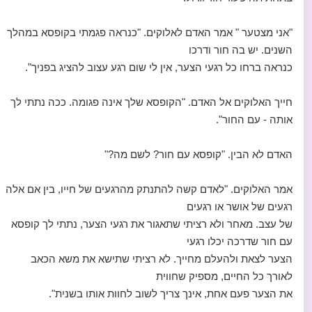
"אני מצטער " אמר האדם לאלוקים. "כנראה פגמתי בקופסא במהלך
השנים. יש בה חור ודרכו
כנראה ברחו כל רגעי הצער, אין לי שום רגע עצוב להציג בפניך".
חייך האלוקים אל האדם. "הקופסא שלך אינה פגומה. ככה נתתי לך
אותה - עם החור".
האדם לא הבין. "קופסא עם חור? לשם מה?"
אמר האלוקים. "לאדם קשה להתנתק מהרגעים של חייו, בין אם אלה
רגעים של אושר או רגעים
של עצב. מאחר ולא רציתי שתאגור את רגעי הצער, נתתי לך קופסא
עם חור שדרכה יכלו רגעי
הצער לצאת ולהעלם מחייך. לא רציתי שתישא את משא הכאב
לאורך כל החיים, מספיק שחווית
את הצער פעם אחת, אינך צריך לשוב לחוות אותו בשנית".