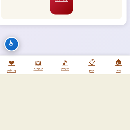
♿
❤️
📋
🏠
📖
🎵
שירים
סיפורים
בית
תוכן
פעולות