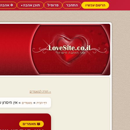
הרשם עכשיו
התחבר
פרופיל
תוכן אהבה
✡️ אהבה 
▼
« חזרה למאמרים
»
» אין חיסרון ש
דף הבית
מאמרים
📖 מאמרים