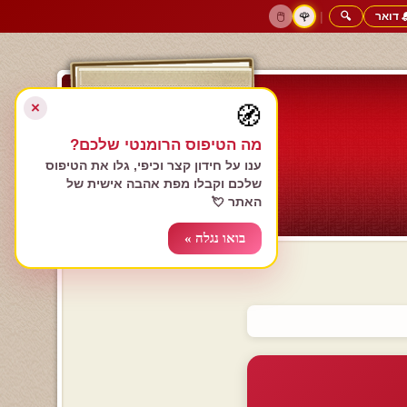
 דואר
🔍
|
🖱️
🌹
דף הבית
גולשים כותבים
הרשם עכשיו
התחבר
צימרים רומנטיים
חנות המתנות