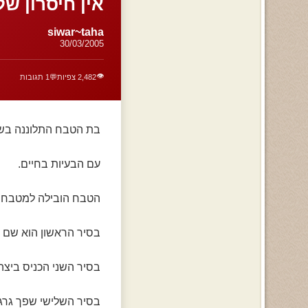
אין חיסרון של
siwar~taha
30/03/2005
👁️
2,482 צפיות
💬
1 תגובות
בת הטבח התלוננה בשי
עם הבעיות בחיים.
הטבח הובילה למטבח ו
בסיר הראשון הוא שם ג
בסיר השני הכניס ביצה
בסיר השלישי שפך גרגי