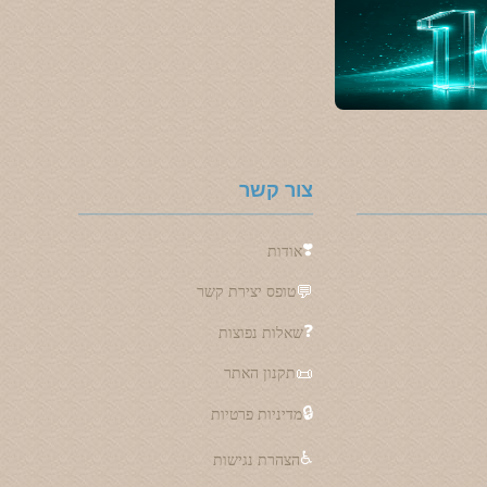
צור קשר
❣️
אודות
💬
טופס יצירת קשר
❓
שאלות נפוצות
📜
תקנון האתר
🔒
מדיניות פרטיות
♿
הצהרת נגישות