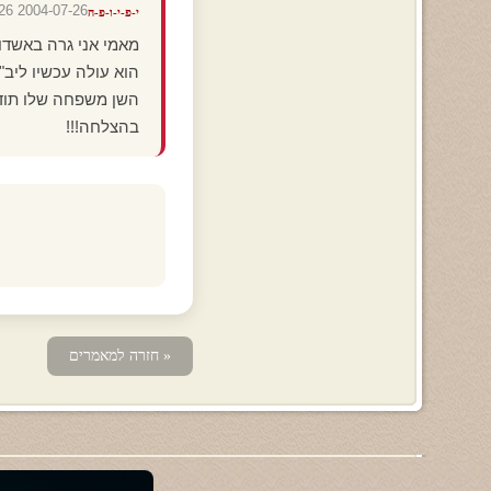
2004-07-26 20:50:26
י-פ-י-ו-פ-ה
מאמי אני גרה באשדוד.
הוא עולה עכשיו ליב"?
השן משפחה שלו תודיעי
בהצלחה!!!
« חזרה למאמרים