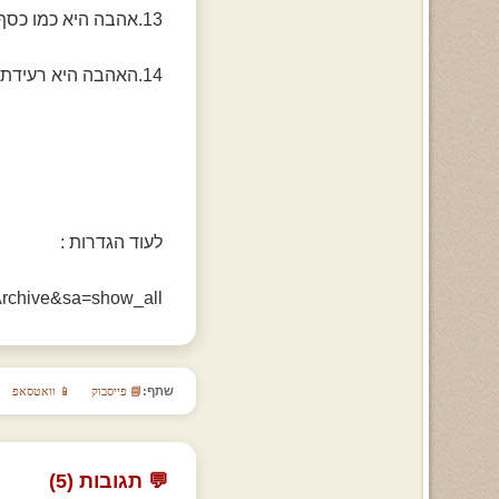
13.אהבה היא כמו כסף - קשה להשיג, קל לאבד
14.האהבה היא רעידת אדמה פרטית
לעוד הגדרות :
_Archive&sa=show_all
שתף:
📘 פייסבוק
📱 וואטסאפ
💬 תגובות (5)