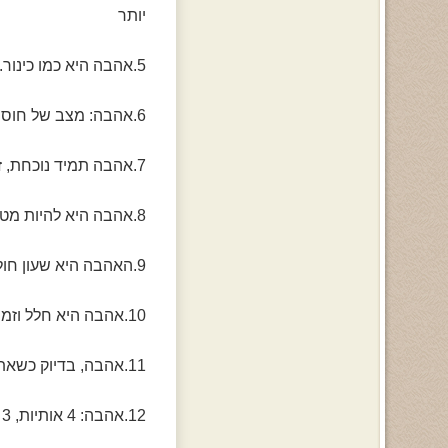
יותר
5.אהבה היא כמו כינור. המוזיקה עלולה לעצור מפעם לפעם אבל המיתרים נשארים לנצח
6.אהבה: מצב של חוסר שפיות זמני, התרופה היחידה היא נישואין
7.אהבה תמיד נוכחת, זה רק עניין של להרגיש אותה או לא
8.אהבה היא להיות מטומטמים ביחד
9.האהבה היא שעון חול. הלב מתמלא בזמן שהמוח מתרוקן
10.אהבה היא חלל וזמן שנמדדים על ידי הלב
11.אהבה, בדיוק כשאתה יודע איך להשתמש בה, היא נעלמת
12.אהבה: 4 אותיות, 3 הברות 2 מטומטמים וטעות 1 גדולה