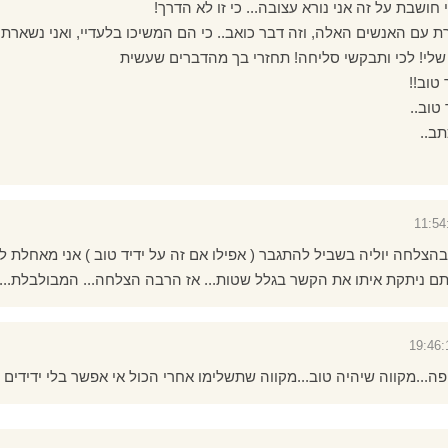
חושבת על זה אני נורא עצובה... כי זו לא הדרך!
ת עם האנשים האלה, וזה דבר כואב.. כי הם המשיכו בלעדיי, ואני נשארתי 
לי! לכי ותבקשי סליחה! תחזרי בך מהדברים שעשית
טוב!!
טוב..
ב..
בהצלחה יוליה בשביל להתגבר ( אפילו אם זה על ידיד טוב ) אני מאחלת לך
ם ניתקת איתו את הקשר בגלל שטות... אז הרבה הצלחה... המבולבלת...!
ור יפה...מקווה שיהיה טוב...מקווה שתשלימו אחרי הכול אי אפשר בלי ידידים