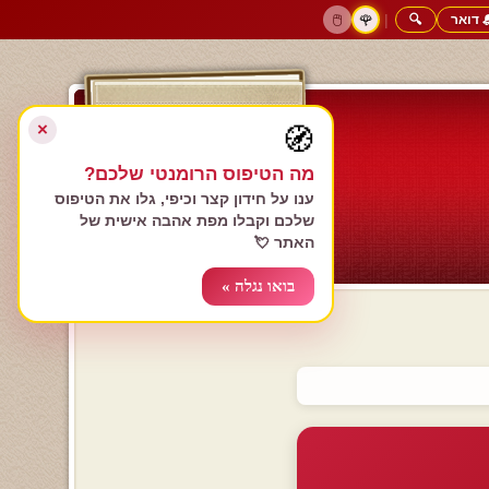
 דואר
🔍
|
🖱️
🌹
דף הבית
גולשים כותבים
הרשם עכשיו
התחבר
צימרים רומנטיים
חנות המתנות