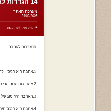
14 הגדרות לאהבה
מערכת האתר
24/02/2005
👁️
3,427 צפיות
💬
5 תגובות
ההגדרות לאהבה
1.אהבה היא הניסיון להפוך פיסה של חלום למציאות
2.אהבה זה הסם הכי מוזר, הוא נהיה נורא כשלוקחים אותו לבד
3.האהבה היא סוג של מלחמה
4.אהבה היא הנכס היחיד המתרבה ככל שמפזרים אותו יותר. ככל שאתה נותן יותר, נותר לך