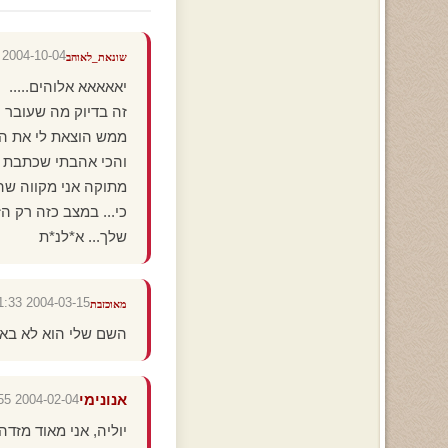
2004-10-04 13:36:21
שונאת_לאוהב
יאאאאא אלוהים.....
זה בדיוק מה שעובר ע
ממש הוצאת לי את המ
והכי אהבתי שכתבת "
מתוקה אני מקווה שה
כי... במצב כזה רק הז
שלך... א*לנ*ת
2004-03-15 20:01:33
מאוכזבת
השם שלי הוא לא באמת
אנונימי
2004-02-04 21:52:55
יוליה, אני מאוד מזד