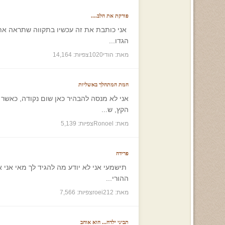
פורקת את הלב....
אני כותבת את זה עכשיו בתקווה שתראה את ז
הגדו...
מאת: הודי1020
צפיות: 14,164
המת המתהלך באשליות
אני לא מנסה להבהיר כאן שום נקודה, כאשר
הקץ, ש...
מאת: Ronoel
צפיות: 5,139
פרידה
תישמעי אני לא יודע מה להגיד לך מאי אני א
ההורי...
מאת: roei212
צפיות: 7,566
תביני ילדה... הוא אוהב