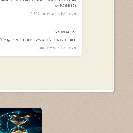
BONITO שלי...
מאת: lovesick21
צפיות: 2,592
לא יוצא מהראש
טוב. זה התחיל באמצע כיתה ט'. אני יקרא לו '
מאת: יובל123
צפיות: 7,380