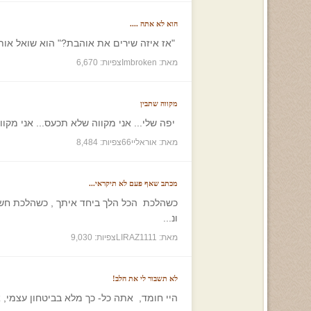
הוא לא אתה ....
"אז איזה שירים את אוהבת?" הוא שואל אותי ב
מאת: Imbroken
צפיות: 6,670
מקווה שתבין
יפה שלי... אני מקווה שלא תכעס... אני מקו
מאת: אוראליי66
צפיות: 8,484
מכתב שאף פעם לא תיקראי...
כשהלכת הכל הלך ביחד איתך , כשהלכת חשבתי
ונ...
מאת: LIRAZ1111
צפיות: 9,030
לא תשבור לי את הלב!
היי חומד, אתה כל- כך מלא בביטחון עצמי, א