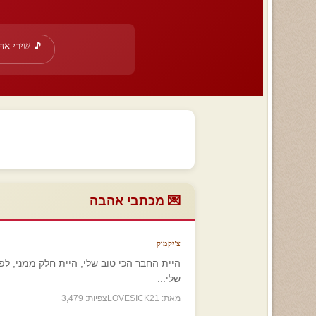
🎵 שירי אה
💌 מכתבי אהבה
צ'יקמוק
היית החבר הכי טוב שלי, היית חלק ממני, ל
שלי...
מאת: LOVESICK21
צפיות: 3,479