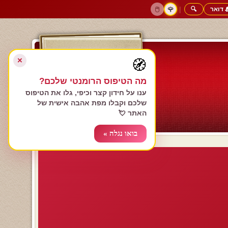
 דואר
🔍
|
🖱️
🌹
דף הבית
גולשים כותבים
הרשם עכשיו
התחבר
צימרים רומנטיים
חנות המתנות