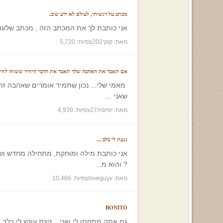
מכתב על רגשותי, לעולם לא ידע שוב.
אני כותבת לך את המכתב הזה , מכתב שלעולם
מאת: קוקי202
צפיות: 5,720
אם תאבד את האהבה שלך תאבד את הדבר היחיד ששווה לחיו
מאמי שלי... נכון שתמיד אומרים שאהבה זה 
שאני ...
מאת: יפיופה27
צפיות: 4,939
נגעת לי בלב ...
אני כותבת מילה ומוחקת, מתחילה מחדש ושו
? והוא מ...
מאת: loveguyv
צפיות: 10,466
BONITO
גם אתה מתחתן לי ואני... קצת עוקץ לי בל