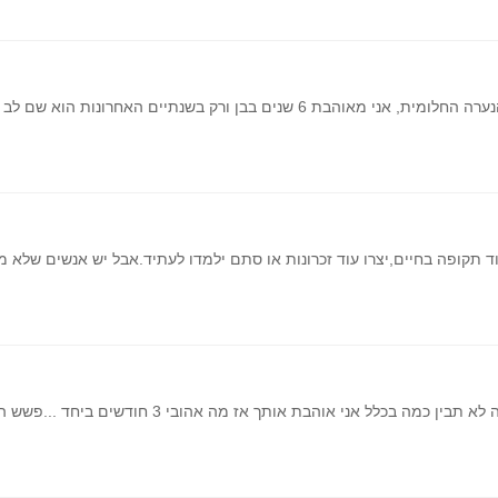
לחברה המושלמת שתמיד תתמוך ותעזור, הנערה החלומית, אני מאוהבת 6 שנים בבן ורק בש
ד תקופה בחיים,יצרו עוד זכרונות או סתם ילמדו לעתיד.אבל יש אנשים של
לא משנה כמה אני יכתוב כמה אני יסביר אתה לא תבין כמה ב