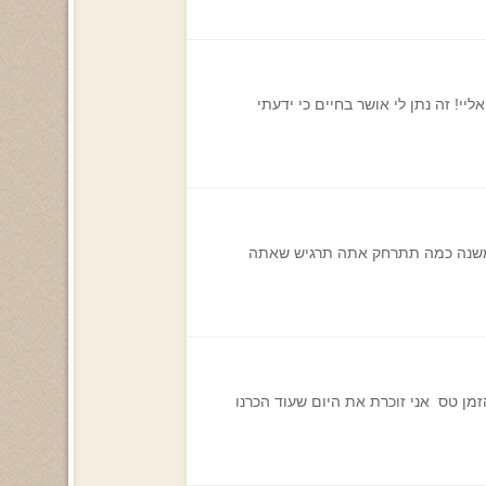
נתיים האחרונות הוא שם לב אליי! זה נתן לי אושר בחיים כי ידעתי
א משנה כמה תתרחק אתה תרגיש שאתה
כלל אני אוהבת אותך אז מה אהובי 3 חודשים ביחד ...פשש הזמן טס אני זוכרת את היום שעוד הכרנו